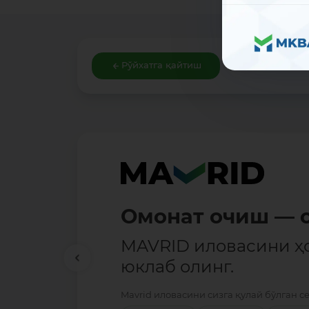
Рўйхатга қайтиш
Омонат очиш — о
MAVRID иловасини ҳ
юклаб олинг.
Mavrid иловасини сизга қулай бўлган с