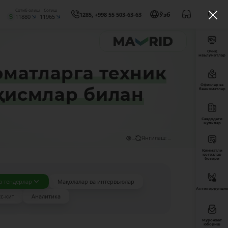
Сотиб олиш
Сотиш
1285, +998 55 503-63-63
Ўзб
11880
11965
Очиқ
маълумотлар
оматларга техник
Офислар ва
 қисмлар билан
банкоматлар
Савдодаги
мулклар
...
Янгилаш: ...
Қимматли
қоғозлар
бозори
а тендерлар
Мақолалар ва интервьюлар
Антикоррупция
с-кит
Аналитика
Мурожаат
юбориш