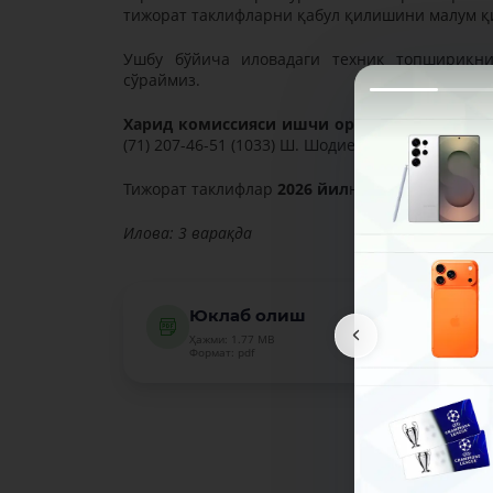
тижорат таклифларни қабул қилишини малум қ
Ушбу бўйича иловадаги техник топшириқни
сўраймиз.
Харид комиссияси ишчи органининг манзи
(71) 207-46-51 (1033) Ш. Шодиев
Тижорат таклифлар
2026 йил
нинг
6 март
ига қа
Илова: 3 варақда
Юклаб олиш
Ҳажми: 1.77 MB
Формат: pdf