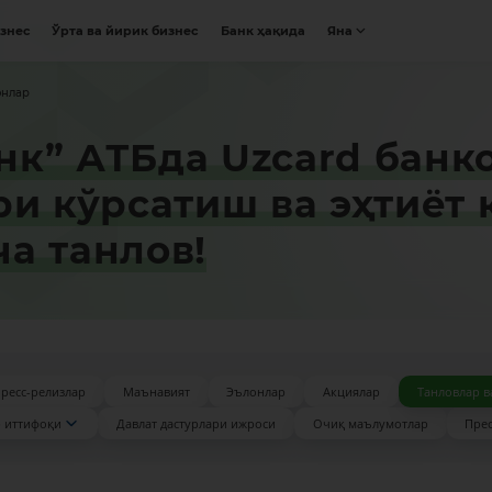
изнес
Ўрта ва йирик бизнес
Банк ҳақида
Яна
онлар
к” АТБда Uzcard банк
ри кўрсатиш ва эҳтиёт
а танлов!
ресс-релизлар
Маънавият
Эълонлар
Акциялар
Танловлар в
 иттифоқи
Давлат дастурлари ижроси
Очиқ маълумотлар
Прес