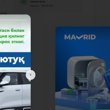
намунаси
Ҳажми: 148.00 KB
изни
ел.: