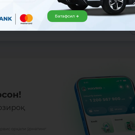
Батафсил
Улашиш:
сон!
озироқ
ервис орқали ўрнатинг: