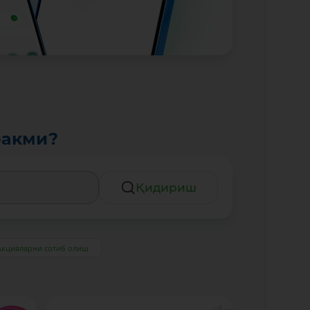
ракми?
Қидириш
Акцияларни сотиб олиш