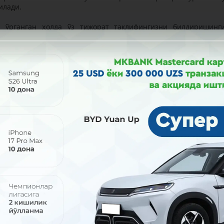
илади.
 ўрганган ҳолда ўз тижорат таклифингизни билдиришинг
ли:
“Микрокредитбанк” АТБ, 100096, Тошкент ш. Амир Темур, 4. Т
дар қабул қилинади.
Юклаб олиш