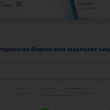
анг
 Gallery
ларингиз борми ёки маслаҳат ке
и?
Мобил илова
Кредит карта
Ёш оилалар учун ипотека
Пул ўтказмасини олиш