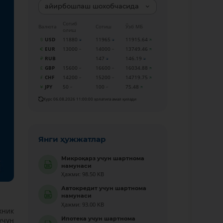
айирбошлаш шохобчасида
Сотиб
Валюта
Сотиш
Ўзб МБ
олиш
USD
11880
11965
11915.64
EUR
13000
14000
13749.46
RUB
147
146.19
GBP
15600
16600
16034.88
CHF
14200
15200
14719.75
JPY
50
100
75.48
Курс 06.08.2026 11:00:00 ҳолатига амал қилади
Янги ҳужжатлар
Микроқарз учун шартнома
намунаси
Ҳажми: 98.50 KB
Автокредит учун шартнома
намунаси
Ҳажми: 93.00 KB
хник
Ипотека учун шартнома
учун