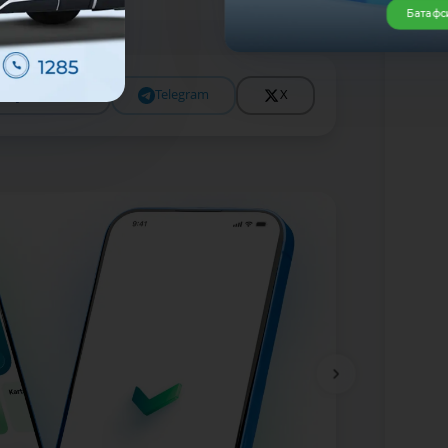
Батафс
Facebook
Telegram
X