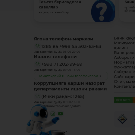
Тез-тез бериладиган
Банк
саволлар
қўллаб
қўнғир
ва уларга жавоблар
Ягона телефон-маркази
Банк ҳақ
Маълумот
1285
ва
+998 55 503-63-63
қилиш
Иш тартиби: Ду-Жу 08:00-20:00
Банк рек
Ишонч телефони
Ахборот 
Норматив
+998 71 202-99-99
ҳужжатла
Иш тартиби: Ду-Жу 09:00-18:00
Сайтдан 
Минтақавий ишонч телефонлари
Сайт хари
Очиқ маъ
Коррупцияга қарши назорат
Контактл
департаменти ишонч рақами
(Ички рақам: 1265)
Иш тартиби: Ду-Жу 09:00-18:00
Биз ижтимоий тармоқлардамиз: