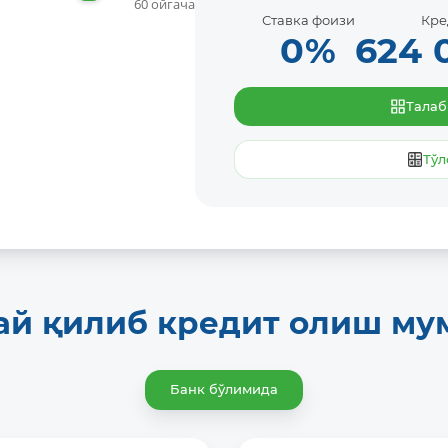
60 ойгача
Ставка фоизи
Кре
0
%
624 
Тала
Тўл
ай қилиб кредит олиш му
Банк бўлимида