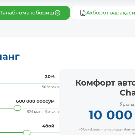
Талабнома юбориш
Ахборот варақас
ланг
Батафсил
20
%
Комфорт авто
50 %гача
Ch
600 000 000
сўм
Ўртача
10 000
824 млн. сўмгача
48
ой
* Ойлик тўловнинг аниқ миқдори банк т
бе