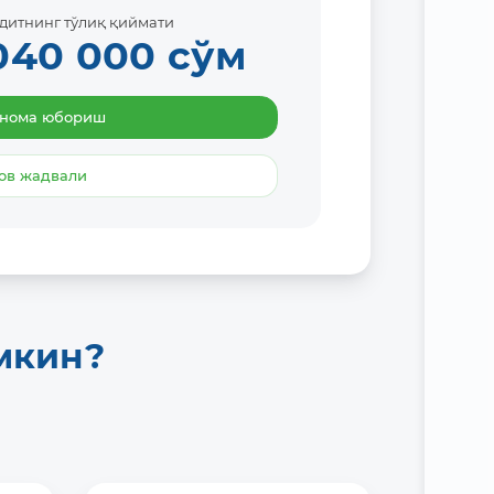
дитнинг тўлиқ қиймати
040 000
сўм
бнома юбориш
ов жадвали
мкин?