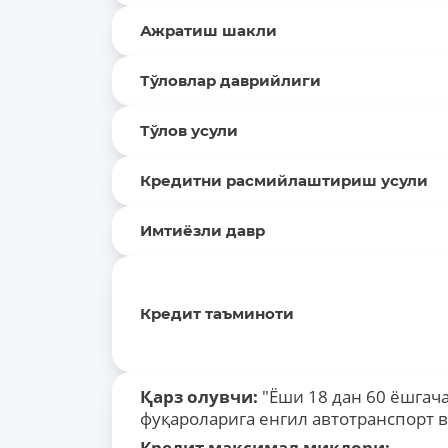
Ажратиш шакли
Тўловлар даврийлиги
Тўлов усули
Кредитни расмийлаштириш усули
Имтиёзли давр
Кредит таъминоти
Қарз олувчи:
"Ёши 18 дан 60 ёшгача
фуқароларига енгил автотранспорт 
Кредит максимал миқдори: