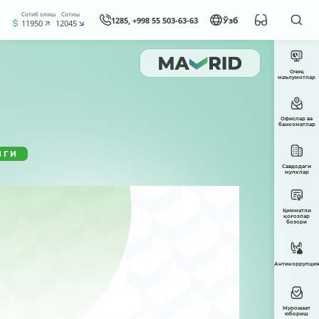
Сотиб олиш
Сотиш
1285, +998 55 503-63-63
Ўзб
11950
12045
Очиқ
маълумотлар
Офислар ва
банкоматлар
НГИ
Савдодаги
мулклар
Қимматли
қоғозлар
бозори
Антикоррупция
Мурожаат
юбориш