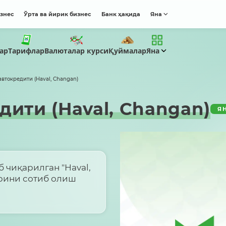
изнес
Ўрта ва йирик бизнес
Банк ҳақида
Яна
Тарифлар
ар
Валюталар курси
Қуймалар
Яна
втокредити (Haval, Changan)
ити (Haval, Changan)
Я
 чиқарилган "Haval,
рини сотиб олиш