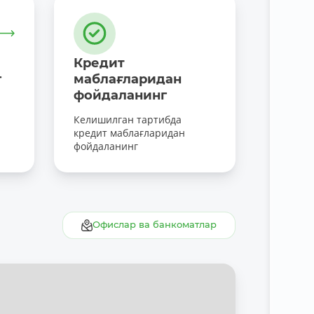
Кредит
г
маблағларидан
фойдаланинг
Келишилган тартибда
кредит маблағларидан
фойдаланинг
ш
Офислар ва банкоматлар