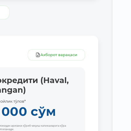
и
Батафс
Ахборот варақаси
кредити (Haval,
angan)
 ойлик тўлов*
 000
сўм
омонидан аризани кўриб чиқиш натижаларига кўра
лгиланади.