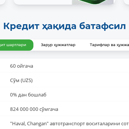
Кредит ҳақида батафсил
дит шартлари
Зарур ҳужжатлар
Тарифлар ва ҳужжа
60 ойгача
Сўм (UZS)
0% дан бошлаб
824 000 000 сўмгача
"Haval, Changan" автотранспорт воситаларини с