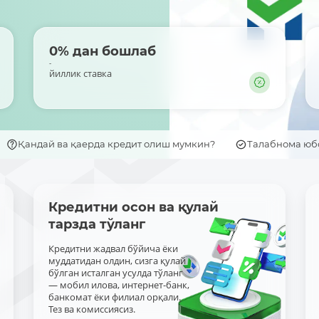
0% дан бошлаб
-
йиллик ставка
Қандай ва қаерда кредит олиш мумкин?
Талабнома ю
Кредитни осон ва қулай
тарзда тўланг
Кредитни жадвал бўйича ёки
муддатидан олдин, сизга қулай
бўлган исталган усулда тўланг
— мобил илова, интернет-банк,
банкомат ёки филиал орқали.
Тез ва комиссиясиз.