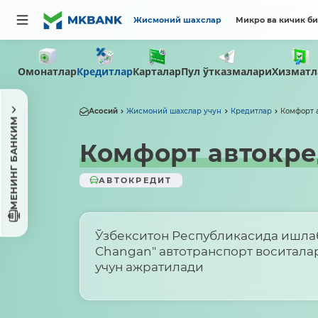
Жисмоний шахслар
Микро ва кичик б
Омонатлар
Пул ўтказмалари
Кредитлар
Карталар
Хизматл
Асосий
Жисмоний шахслар учун
Кредитлар
Комфорт а
МЕНИНГ БАНКИМ
Комфорт автокред
АВТОКРЕДИТ
Ўзбекситон Республикасида ишлаб
Changan" автотранспорт воситала
учун ажратилади