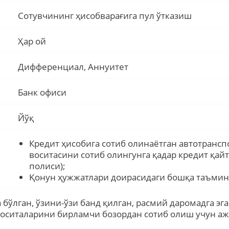
Сотувчининг ҳисобварағига пул ўтказиш
Ҳар ой
Дифференциал, Аннуитет
Банк офиси
Йўқ
Кредит ҳисобига сотиб олинаётган автотрансп
воситасини сотиб олингунга қадар кредит қай
полиси);
Қонун ҳужжатлари доирасидаги бошқа таъмин
 бўлган, ўзини-ўзи банд қилган, расмий даромадга эг
воситаларини бирламчи бозордан сотиб олиш учун аж