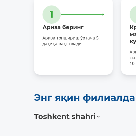
1
Ариза беринг
К
м
Ариза топшириш ўртача 5
к
дақиқа вақт олади
Ар
ск
10
Энг яқин филиалд
Toshkent shahri