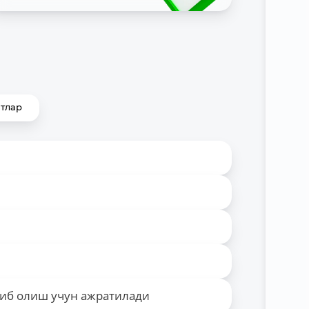
тлар
отиб олиш учун ажратилади