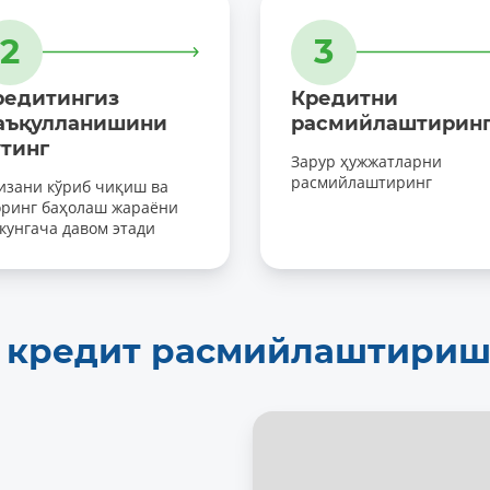
2
3
редитингиз
Кредитни
аъқулланишини
расмийлаштирин
утинг
Зарур ҳужжатларни
расмийлаштиринг
изани кўриб чиқиш ва
оринг баҳолаш жараёни
 кунгача давом этади
а кредит расмийлаштири