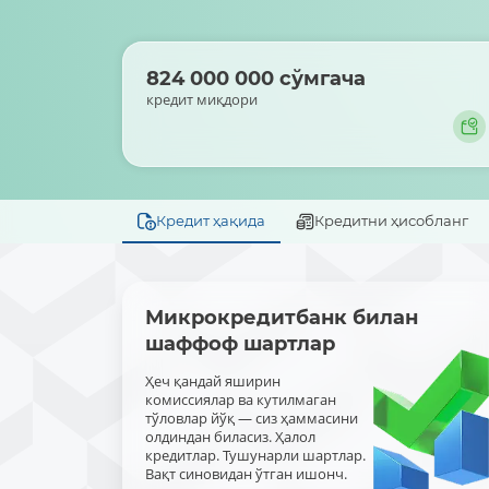
824 000 000 сўмгача
кредит миқдори
Кредит ҳақида
Кредитни ҳисобланг
Микрокредитбанк билан
шаффоф шартлар
Ҳеч қандай яширин
комиссиялар ва кутилмаган
тўловлар йўқ — сиз ҳаммасини
олдиндан биласиз. Ҳалол
кредитлар. Тушунарли шартлар.
Вақт синовидан ўтган ишонч.