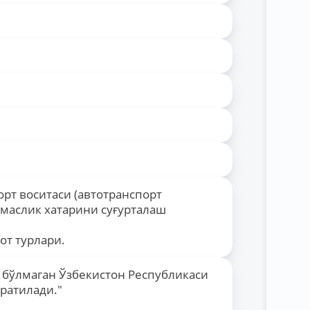
орт воситаси (автотранспорт
тмаслик хатарини суғурталаш
от турлари.
а бўлмаган Ўзбекистон Республикаси
ратилади."