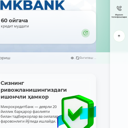
Ишонч
телефонлари
60 ойгача
кредит муддати
бориш
...
Янгилаш: ...
Сизнинг
ривожланишингиздаги
ишончли ҳамкор
Микрокредитбанк — деярли 20
йиллик барқарор фаолияти
билан тадбиркорлар ва оилалар
фаровонлиги йўлида ишлайди.