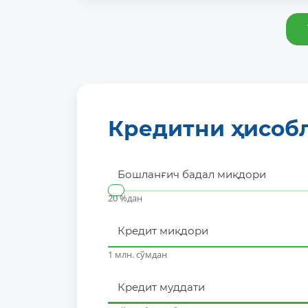
Кредитни ҳисоб
Бошланғич бадал миқдори
20 %дан
Кредит миқдори
1 млн. сўмдан
Кредит муддати