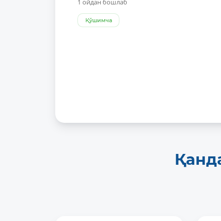
1 ойдан бошлаб
Қўшимча
Қанд