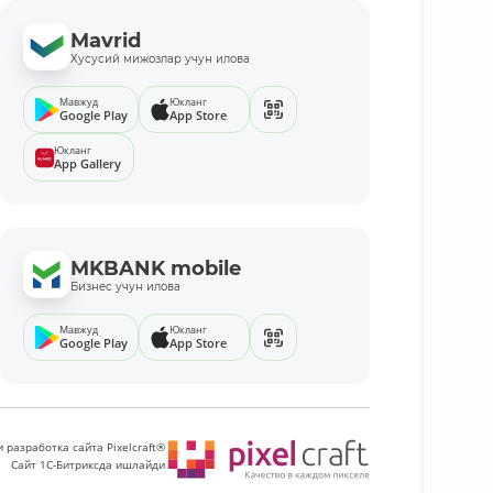
Mavrid
Хусусий мижозлар учун илова
Мавжуд
Юкланг
Google Play
App Store
Юкланг
App Gallery
MKBANK mobile
Бизнес учун илова
Мавжуд
Юкланг
Google Play
App Store
 разработка сайта Pixelcraft®
Сайт 1C-Битриксда ишлайди