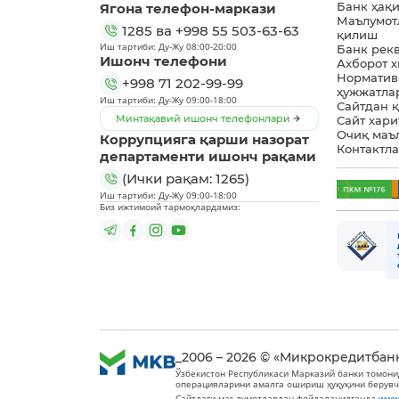
Ягона телефон-маркази
Банк ҳақ
Маълумот
1285
ва
+998 55 503-63-63
қилиш
Иш тартиби: Ду-Жу 08:00-20:00
Банк рек
Ишонч телефони
Ахборот 
Норматив
+998 71 202-99-99
ҳужжатла
Иш тартиби: Ду-Жу 09:00-18:00
Сайтдан 
Минтақавий ишонч телефонлари
Сайт хари
Очиқ маъ
Коррупцияга қарши назорат
Контактл
департаменти ишонч рақами
(Ички рақам: 1265)
Иш тартиби: Ду-Жу 09:00-18:00
Биз ижтимоий тармоқлардамиз:
_2006 – 2026 © «Микрокредитбан
Ўзбекистон Республикаси Марказий банки томони
операцияларини амалга ошириш ҳуқуқини берувч
Сайтдаги маълумотлардан фойдаланилганда
www