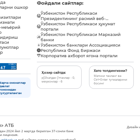
ида
Фойдали сайтлар:
ларни ошкор
Ўзбекистон Республикаси
визитлари
Президентининг расмий веб-...
хизмати
Ўзбекистон Республикаси ҳукумат
-меъёрий
портали
р
Ўзбекистон Республикаси Марказий
қидириш
банки
таси
Ўзбекистон банклари Ассоциацияси
лумотлар
Республика Фонд Биржаси
ар
Корпоратив ахборот ягона портали
Хато топдингизми?
Ҳозир сайтда:
Матнни танланг ва
рўйхатдан ўтганлар - 0,
Ctrl+Enter тугмаларини
меҳмонлар - 6
Барча омонатлар
босинг
давлат
томонидан
суғурталанган
к» АТБ
Дизайн и
дан 2024 йил 2 мартда берилган 37-сонли банк
и лицензия.
.mkbank.uz
веб-сайтига ҳавола қилиш мажбурий.