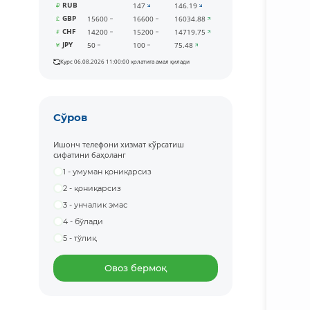
RUB
147
146.19
GBP
15600
16600
16034.88
CHF
14200
15200
14719.75
JPY
50
100
75.48
Курс 06.08.2026 11:00:00 ҳолатига амал қилади
Сўров
Ишонч телефони хизмат кўрсатиш
сифатини баҳоланг
1 - умуман қониқарсиз
2 - қониқарсиз
3 - унчалик эмас
4 - бўлади
5 - тўлиқ
Овоз бермоқ