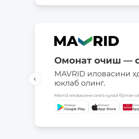
Омонат очиш — о
MAVRID иловасини ҳ
юклаб олинг.
Mavrid иловасини сизга қулай бўлган с
Мавжуд
Юкланг
Юкл
Google Play
App Store
App