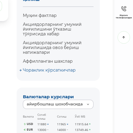
Муҳим фактлар
Ишонч
телефонлари
Акциядорларнинг умумий
йиғилишини ўтказиш
тўғрисида хабар
Акциядорларнинг умумий
йиғилишида овоз бериш
натижалари
Аффилланган шахслар
Чораклик кўрсаткичлар
Валюталар курслари
айирбошлаш шохобчасида
Сотиб
Валюта
Сотиш
Ўзб МБ
олиш
USD
11880
11965
11915.64
EUR
13000
14000
13749.46