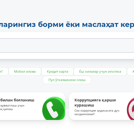
ларингиз борми ёки маслаҳат ке
и?
Мобил илова
Кредит карта
Ёш оилалар учун ипотека
Пул ўтказмасини олиш
 билан боғланиш
Коррупцияга қарши
курашиш
-қувватлаш учун
оқ қилиш
Сиз коррупция ҳодисасига дуч
келдингизми?