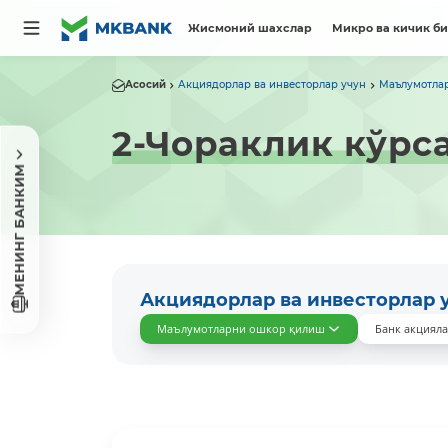
Жисмоний шахслар
Микро ва кичик б
Асосий
Акциядорлар ва инвесторлар учун
Маълумотла
2-Чораклик кўрс
МЕНИНГ БАНКИМ
Акциядорлар ва инвесторлар 
Маълумотларни ошкор қилиш
Банк акциял