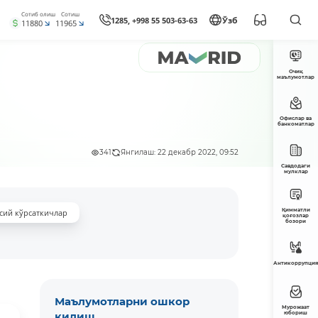
Сотиб олиш
Сотиш
1285, +998 55 503-63-63
Ўзб
11880
11965
Очиқ
маълумотлар
Офислар ва
банкоматлар
341
Янгилаш: 22 декабр 2022, 09:52
Савдодаги
мулклар
Қимматли
сий кўрсаткичлар
қоғозлар
бозори
Антикоррупция
Маълумотларни ошкор
Мурожаат
қилиш
юбориш