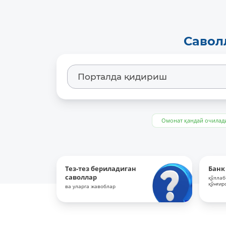
Савол
Омонат қандай очилад
Тез-тез бериладиган
Банк
саволлар
қўллаб
қўнғир
ва уларга жавоблар