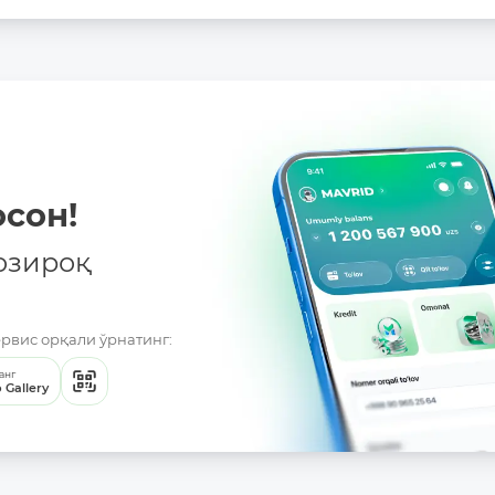
сон!
озироқ
ервис орқали ўрнатинг:
анг
 Gallery