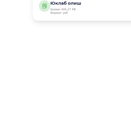
Юклаб олиш
Ҳажми: 666.27 KB
Формат: pdf