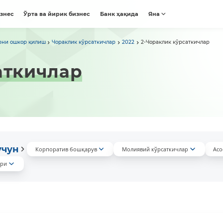
изнес
Ўрта ва йирик бизнес
Банк ҳақида
Яна
рни ошкор қилиш
Чораклик кўрсаткичлар
2022
2-Чораклик кўрсаткичлар
аткичлар
учун
Корпоратив бошқарув
Молиявий кўрсаткичлар
Асо
ари