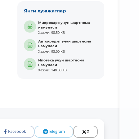
Янги ҳужжатлар
Микроқарз учун шартнома
намунаси
Ҳажми: 98.50 KB
Автокредит учун шартнома
намунаси
Ҳажми: 93.00 KB
Ипотека учун шартнома
намунаси
Ҳажми: 148.00 KB
Facebook
Telegram
X