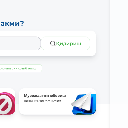
ракми?
Қидириш
Акцияларни сотиб олиш
Мурожаатни юбориш
фикрингиз биз учун муҳим