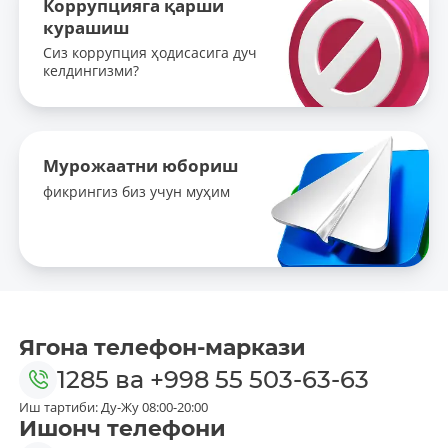
Коррупцияга қарши
курашиш
Сиз коррупция ҳодисасига дуч
келдингизми?
Мурожаатни юбориш
фикрингиз биз учун муҳим
Ягона телефон-маркази
1285
ва
+998 55 503-63-63
Иш тартиби: Ду-Жу 08:00-20:00
Ишонч телефони