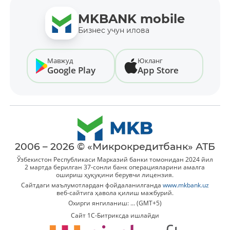
MKBANK mobile
Бизнес учун илова
Мавжуд
Юкланг
Google Play
App Store
2006 – 2026 © «Микрокредитбанк» АТБ
Ўзбекистон Республикаси Марказий банки томонидан 2024 йил
2 мартда берилган 37-сонли банк операцияларини амалга
ошириш ҳуқуқини берувчи лицензия.
Сайтдаги маълумотлардан фойдаланилганда
www.mkbank.uz
веб-сайтига ҳавола қилиш мажбурий.
Охирги янгиланиш: ... (GMT+5)
Сайт 1C-Битриксда ишлайди