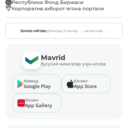
Республика Фонд Биржаси
Корпоратив ахборот ягона портали
рўйхатдан ўтганлар - ...,
меҳмонлар - ...
Ҳозир сайтда:
Mavrid
Хусусий мижозлар учун илова
Мавжуд
Юкланг
Google Play
App Store
Юкланг
App Gallery