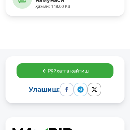
намунаси
Ҳажми: 148.00 KB
Рўйхатга қайтиш
Улашиш: