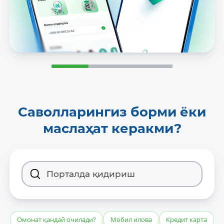
Саволларингиз борми ёки
маслаҳат керакми?
Омонат қандай очилади?
Мобил илова
Кредит карта