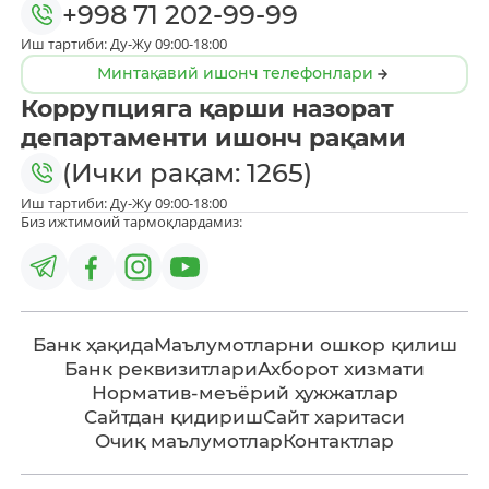
+998 71 202-99-99
Иш тартиби: Ду-Жу 09:00-18:00
Минтақавий ишонч телефонлари
Коррупцияга қарши назорат
департаменти ишонч рақами
(Ички рақам: 1265)
Иш тартиби: Ду-Жу 09:00-18:00
Биз ижтимоий тармоқлардамиз:
Банк ҳақида
Маълумотларни ошкор қилиш
Банк реквизитлари
Ахборот хизмати
Норматив-меъёрий ҳужжатлар
Сайтдан қидириш
Сайт харитаси
Очиқ маълумотлар
Контактлар