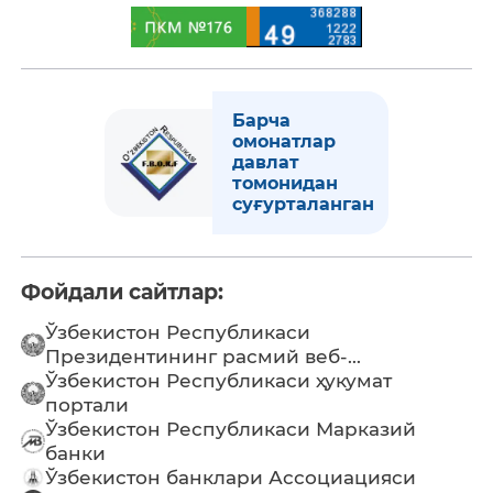
Барча
омонатлар
давлат
томонидан
суғурталанган
Фойдали сайтлар:
Ўзбекистон Республикаси
Президентининг расмий веб-...
Ўзбекистон Республикаси ҳукумат
портали
Ўзбекистон Республикаси Марказий
банки
Ўзбекистон банклари Ассоциацияси