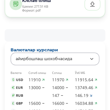
Юклаб олиш
Ҳажми: 277.51 KB
Формат: pdf
Валюталар курслари
айирбошлаш шохобчасида
Валюта
Сотиб олиш
Сотиш
Ўзб МБ
11910
11970
11915.64
USD
13000
14000
13749.46
EUR
147
146.19
RUB
15600
16600
16034.88
GBP