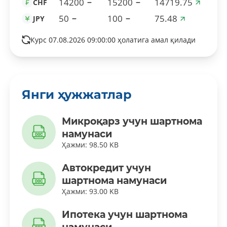
14200
15200
14719.75
CHF
50
100
75.48
JPY
Курс 07.08.2026 09:00:00 ҳолатига амал қилади
Янги ҳужжатлар
Микроқарз учун шартнома
намунаси
Ҳажми: 98.50 KB
Автокредит учун
шартнома намунаси
Ҳажми: 93.00 KB
Ипотека учун шартнома