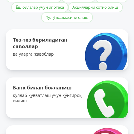
Ёш оилалар учун ипотека
Акцияларни сотиб олиш
Пул ўтказмасини олиш
Тез-тез бериладиган
саволлар
ва уларга жавоблар
Банк билан боғланиш
қўллаб-қувватлаш учун қўнғироқ
қилиш