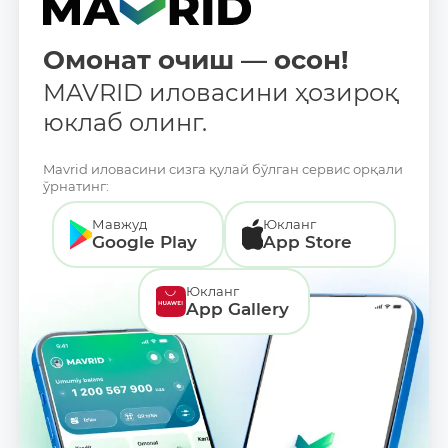
Омонат очиш — осон!
MAVRID иловасини ҳозироқ
юклаб олинг.
Mavrid иловасини сизга қулай бўлган сервис орқали
ўрнатинг:
Мавжуд
Юкланг
Google Play
App Store
Юкланг
App Gallery