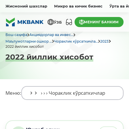
Жисмоний шахслар
Микро ва кичик бизнес
Ўрта ва 
МЕНИНГ БАНКИМ
ЎЗБ
Бош саҳифа
Акциядорлар ва инвес...
Маълумотларни ошкор ...
Чораклик кўрсаткичла...
2023
2022 йиллик хисобот
2022 йиллик хисобот
Меню: