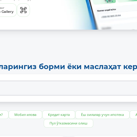
анг
 Gallery
ларингиз борми ёки маслаҳат ке
и?
Мобил илова
Кредит карта
Ёш оилалар учун ипотека
Пул ўтказмасини олиш