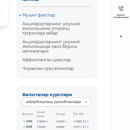
Муҳим фактлар
Ишонч
телефонлари
Акциядорларнинг умумий
йиғилишини ўтказиш
тўғрисида хабар
Акциядорларнинг умумий
йиғилишида овоз бериш
натижалари
Аффилланган шахслар
Чораклик кўрсаткичлар
Валюталар курслари
айирбошлаш шохобчасида
Сотиб
Валюта
Сотиш
Ўзб МБ
олиш
USD
11890
12000
11886.72
EUR
13000
14000
13717.27