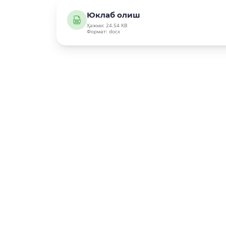
Юклаб олиш
Ҳажми: 24.54 KB
Формат: docx