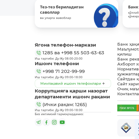
Тез-тез бериладиган
Банк
саволлар
қўллаб
қўнғир
ва уларга жавоблар
Ягона телефон-маркази
Банк ҳақ
Маълумот
1285
ва
+998 55 503-63-63
қилиш
Иш тартиби: Ду-Жу 08:00-20:00
Банк рек
Ишонч телефони
Ахборот 
Норматив
+998 71 202-99-99
ҳужжатла
Иш тартиби: Ду-Жу 09:00-18:00
Сайтдан 
Минтақавий ишонч телефонлари
Сайт хари
Очиқ маъ
Коррупцияга қарши назорат
Контактл
департаменти ишонч рақами
(Ички рақам: 1265)
Иш тартиби: Ду-Жу 09:00-18:00
Биз ижтимоий тармоқлардамиз: