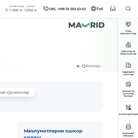
Сотиб олиш
Сотиш
1285, +998 55 503-63-63
Ўзб
11900
12060
Очиқ
маълумотлар
Офислар ва
банкоматлар
...
Янгилаш: ...
Савдодаги
мулклар
Қимматли
сий кўрсаткичлар
қоғозлар
бозори
Антикоррупция
Маълумотларни ошкор
Мурожаат
қилиш
юбориш