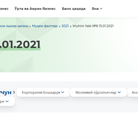
изнес
Ўрта ва йирик бизнес
Банк ҳақида
Яна
рни ошкор қилиш
Муҳим фактлар
2021
Muhim fakt №6 15.01.2021
01.2021
учун
Корпоратив бошқарув
Молиявий кўрсаткичлар
Асо
ари