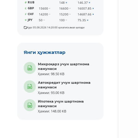
RUB
148
146.37
GBP
15600
16600
16007.85
CHF
14200
15200
14687.66
JPY
50
100
75.35
Курс 05.08.2026 14:20:00 ҳолатига амал қилади
Янги ҳужжатлар
Микроқарз учун шартнома
намунаси
Ҳажми: 98.50 KB
Автокредит учун шартнома
намунаси
Ҳажми: 93.00 KB
Ипотека учун шартнома
намунаси
Ҳажми: 148.00 KB