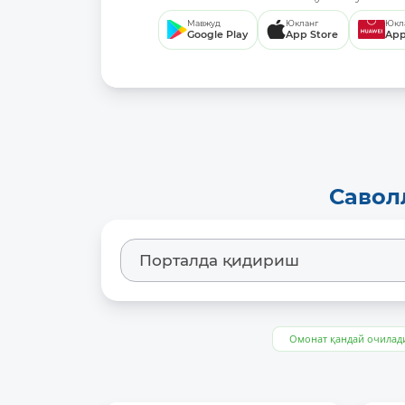
Мавжуд
Юкланг
Юкл
Google Play
App Store
App
Савол
Омонат қандай очилад