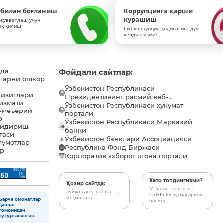
 билан боғланиш
Коррупцияга қарши
курашиш
-қувватлаш учун
оқ қилиш
Сиз коррупция ҳодисасига дуч
келдингизми?
ида
Фойдали сайтлар:
ларни ошкор
Ўзбекистон Республикаси
визитлари
Президентининг расмий веб-...
хизмати
Ўзбекистон Республикаси ҳукумат
-меъёрий
портали
р
Ўзбекистон Республикаси Марказий
қидириш
банки
таси
Ўзбекистон банклари Ассоциацияси
лумотлар
Республика Фонд Биржаси
ар
Корпоратив ахборот ягона портали
Хато топдингизми?
Ҳозир сайтда:
Матнни танланг ва
рўйхатдан ўтганлар - ...,
Ctrl+Enter тугмаларини
меҳмонлар - ...
Барча омонатлар
босинг
давлат
томонидан
суғурталанган