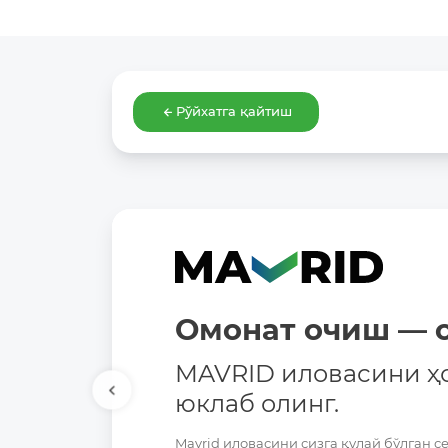
Рўйхатга қайтиш
Омонат очиш — о
MAVRID иловасини ҳ
юклаб олинг.
Mavrid иловасини сизга қулай бўлган с