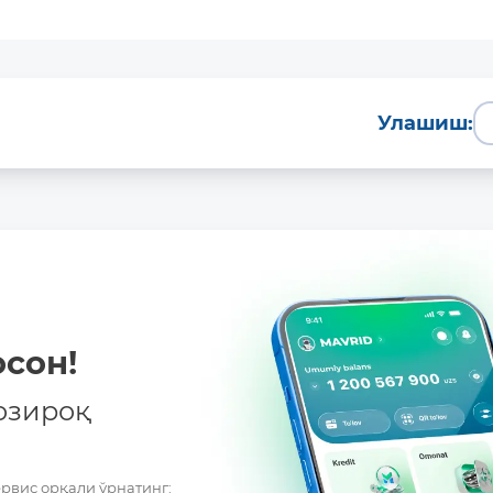
Улашиш:
сон!
озироқ
ервис орқали ўрнатинг: