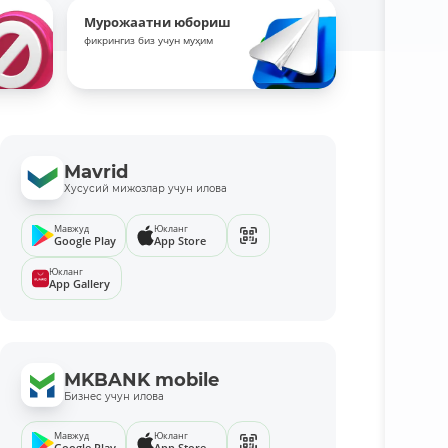
Мурожаатни юбориш
фикрингиз биз учун муҳим
Mavrid
Хусусий мижозлар учун илова
Мавжуд
Юкланг
Google Play
App Store
Юкланг
App Gallery
MKBANK mobile
Бизнес учун илова
Мавжуд
Юкланг
Google Play
App Store