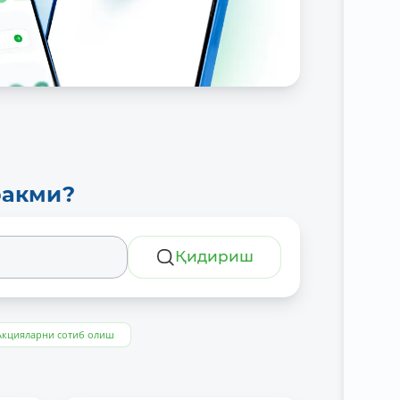
ракми?
Қидириш
Акцияларни сотиб олиш