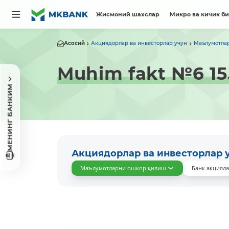
Жисмоний шахслар
Микро ва кичик б
Асосий
Акциядорлар ва инвесторлар учун
Маълумотла
Muhim fakt №6 15.
МЕНИНГ БАНКИМ
Акциядорлар ва инвесторлар 
Маълумотларни ошкор қилиш
Банк акциял