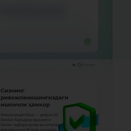
...
Янгилаш: ...
Сизнинг
ривожланишингиздаги
ишончли ҳамкор
Микрокредитбанк — деярли 20
йиллик барқарор фаолияти
билан тадбиркорлар ва оилалар
фаровонлиги йўлида ишлайди.