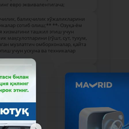
минг евро эквивалентигача;
ўячилик, балиқчилик хўжаликларини
икалар сотиб олиш;** **- Озуқа-ём
я хизматини ташкил этиш учун
ик маҳсулотларини (гўшт, сут, тухум,
анган музлатгич омборхоналар, қайта
тиш учун ускуна ва техникалар