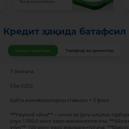
Тез ва комиссиясиз.
Кредит ҳақида батафсил
Кредит шартлари
Тарифлар ва ҳужжатлар
7 йилгача
Сўм (UZS)
Қайта молиялаштириш ставкаси + 5 фоиз
**Умумий ойна** – кичик ва ўрта қишлоқ тадбир
учун 1 000,0 минг евро эквивалентигача; **Ай
учун** 100 минг евро эквивалентигача; **Макс