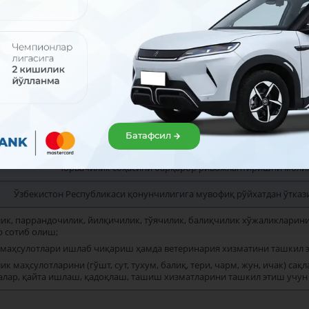
-
вачилик соҳасини барқарор ривожлантиришни молиялаштириш (
Кредитлаш шартлари
Батафсил
Франция тараққиёт агентлиги иштирок
“Чорвачилик соҳасини барқарор ривожлантиришни моли
Ўзбекистон Республикаси қонунчилигига мувофиқ рўйхатдан ўткази
лик, паррандочилик, йилқичилик, тўячилик, балиқчилик хўжаликларини
р сотиб олиш;
м маҳсулотлари ишлаб чиқариш ҳамда ветеринария хизматини ташкил э
ик маҳсулотларини (гўшт, сут, тухум, балиқ, тери, чарм, жун, ичак) с
лар, қайта ишлаш, қадоқлаш, ташиш хизматларини ташкил этиш учун у