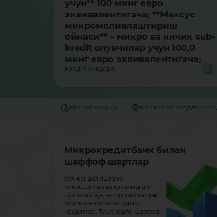
учун** 100 минг евро
эквивалентигача; **Максус
микромолиялаштириш
ойнаси** – микро ва кичик sub-
kredit олувчилар учун 100,0
минг евро эквивалентигача;
кредит миқдори
Кредит ҳақида
Қандай ва қаерда кре
Микрокредитбанк билан
шаффоф шартлар
Ҳеч қандай яширин
комиссиялар ва кутилмаган
тўловлар йўқ — сиз ҳаммасини
олдиндан биласиз. Ҳалол
кредитлар. Тушунарли шартлар.