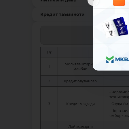
Кредит таъминоти
“Чор
T/r
Молиялаштириш
1
манбаи
2
Кредит олувчилар
- Чорвачи
техникала
3
Кредит мақсади
- Озуқа-ё
- Чорвачил
омборхона
Лойиҳаларни