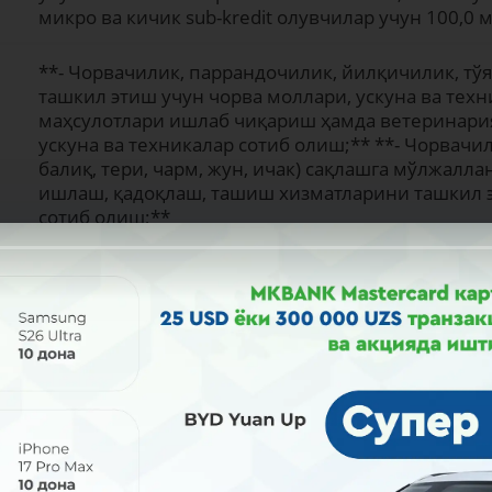
микро ва кичик sub-kredit олувчилар учун 100,0 
**- Чорвачилик, паррандочилик, йилқичилик, т
ташкил этиш учун чорва моллари, ускуна ва техн
маҳсулотлари ишлаб чиқариш ҳамда ветеринари
ускуна ва техникалар сотиб олиш;** **- Чорвачил
балиқ, тери, чарм, жун, ичак) сақлашга мўлжалл
ишлаш, қадоқлаш, ташиш хизматларини ташкил э
сотиб олиш;**
Сотувчининг ҳисобварағига пул ўтказиш
Ҳар ой
Дифференциал, Аннуитет
Банк офиси
Ҳа (6 ойгача)