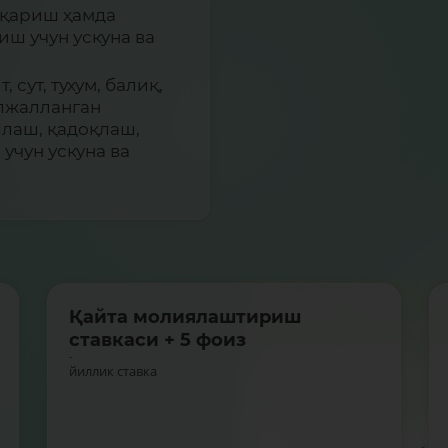
иқариш ҳамда
ш учун ускуна ва
 сут, тухум, балиқ,
ўлжалланган
шлаш, қадоқлаш,
учун ускуна ва
Қайта молиялаштириш
ставкаси + 5 фоиз
-
йиллик ставка