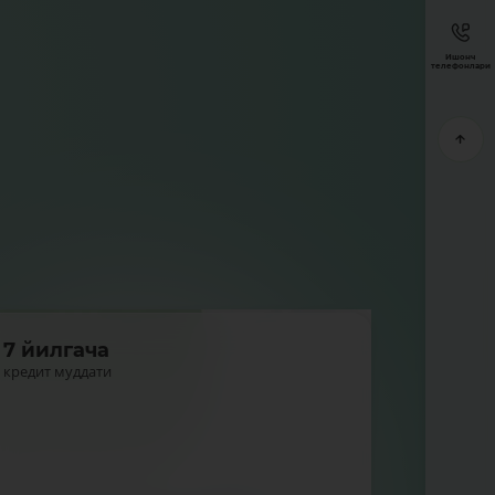
Ишонч
телефонлари
7 йилгача
кредит муддати