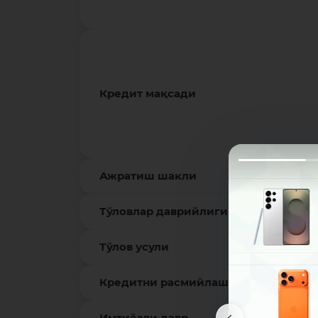
Кредит мақсади
Ажратиш шакли
Тўловлар даврийлиги
Тўлов усули
Кредитни расмийлаштириш усули
Имтиёзли давр