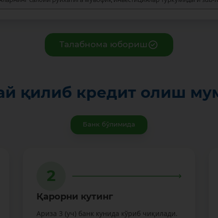
Талабнома юбориш
ай қилиб кредит олиш му
Банк бўлимида
2
Қарорни кутинг
Ариза 3 (уч) банк кунида кўриб чиқилади.