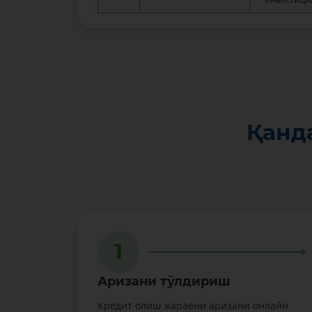
Қанд
1
Аризани тўлдириш
Кредит олиш жараёни аризани онлайн