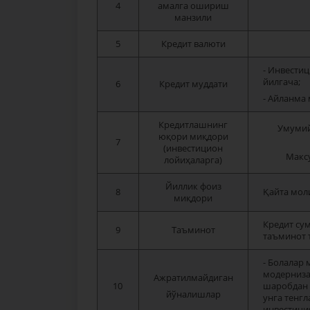
4
амалга ошириш
манзили
5
Кредит валюти
- Инвестиц
йилгача;
6
Кредит муддати
- Айланма 
Кредитлашнинг
Умумий
юқори миқдори
7
(инвестицион
Максу
лойиҳаларга)
Йиллик фоиз
8
Қайта мол
миқдори
Кредит су
9
Таъминот
таъминот 
- Болалар
модерниза
Ажратилмайдиган
10
шаробдан 
йўналишлар
унга тенг
инвестици