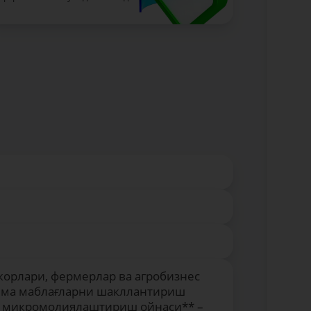
корлари, фермерлар ва агробизнес
ланма маблағларни шакллантириш
ус микромолиялаштириш ойнаси** –