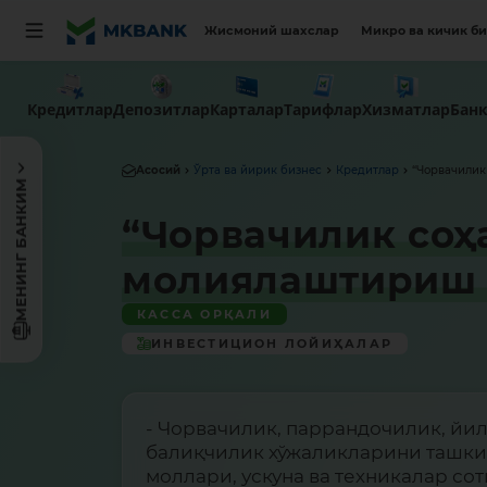
Жисмоний шахслар
Микро ва кичик б
Кредитлар
Депозитлар
Карталар
Тарифлар
Хизматлар
Бан
Асосий
Ўрта ва йирик бизнес
Кредитлар
“Чорвачилик
МЕНИНГ БАНКИМ
“Чорвачилик со
молиялаштириш 
КАССА ОРҚАЛИ
ИНВЕСТИЦИОН ЛОЙИҲАЛАР
- Чорвачилик, паррандочилик, йил
балиқчилик хўжаликларини ташкил
моллари, ускуна ва техникалар со