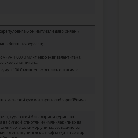
арз тўловига 6 ой имтиёзли давр билан 7
авр билан 18 оygacha;
 учун 1 000,0 минг евро эквивалентигача;
о эквивалентигача;
 учун 100,0 минг евро эквивалентигача;
банк меъёрий ҳужжатлари талаблари бўйича
ериш, турар жой биноларини қуриш ва
ва буғдой, спиртли ичимликлар (пиво ва
ш ёки сотиш, қимор ўйинлари, казино ва
ки сотиш, шунингдек атроф-муҳитга сезгир
лойиҳалар.