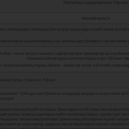
Республика ҳудудларининг барчаси
Миллий валюта
ион лойиҳаларга лойиҳани ўзи-ни-ўзи оқлашидан келиб чиқиб асосий қ
маблағларни шакллантириш учун асосий қарз тўловига 3 ой имтиёзли д
 ойна - кичик ва ўрта қишлоқ тадбиркорлари, фермерлар ва агробизнес
Айланма маблағларни шакллантириш учун 100 минг евр
с микромолиялаштириш ойнаси - микро ва кичик sub-kredit олувчилар
иялаштириш ставкаси + 5 фоиз
ммасининг 125% дан кам бўлмаган миқдорда амалдаги қонунчилик ва 
турлари
 меҳнати ва мажбурий кўчириш, биноларни сотиб олиш ёки ижарага б
ция қилиш, мавжуд қарзларни қайта молиялаштириш, шунингдек пахта 
ташқари), тамаки маҳсулотлари, ўрмон маҳсулотларини ишлаб чиқари
лаштирилган корхоналар, радиоактив материалларни ишлаб чиқариш ё
яларнинг салбий рўйхатига мувофиқ инвестициялар туркумидаги sub-