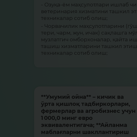
- Озуқа-ём маҳсулотлари ишлаб ч
ветеринария хизматини ташкил эти
техникалар сотиб олиш;
- Чорвачилик маҳсулотларини (гўшт,
тери, чарм, жун, ичак) сақлашга м
музлатгич омборхоналар, қайта и
ташиш хизматларини ташкил этиш 
техникалар сотиб олиш;
**Умумий ойна** – кичик ва
ўрта қишлоқ тадбиркорлари,
фермерлар ва агробизнес учун
1 000,0 минг евро
эквивалентигача; **Айланма
маблағларни шакллантириш