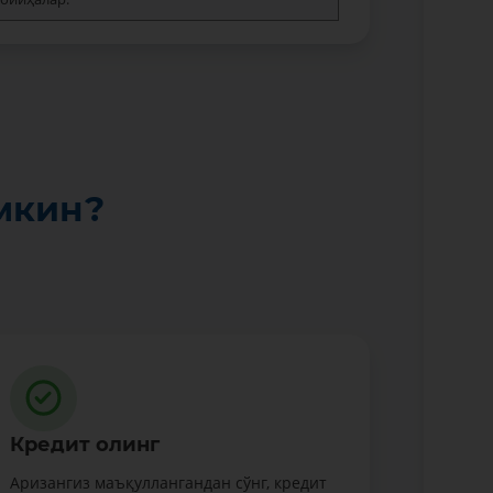
мкин?
Кредит олинг
Аризангиз маъқуллангандан сўнг, кредит