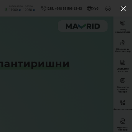
Сотиб олиш
Сотиш
1285, +998 55 503-63-63
Ўзб
11900
12060
Очиқ
маълумотлар
Офислар ва
банкоматлар
жлантиришни
Савдодаги
мулклар
Қимматли
қоғозлар
бозори
Антикоррупция
Мурожаат
юбориш