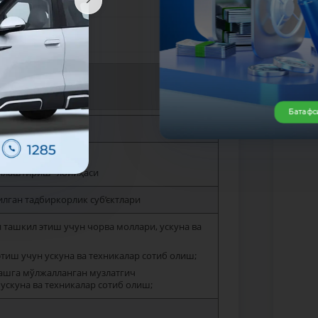
FAR)”
Батафс
ида
ялаштириш” лойиҳаси
лган тадбиркорлик суб’єктлари
 ташкил этиш учун чорва моллари, ускуна ва
тиш учун ускуна ва техникалар сотиб олиш;
ақлашга мўлжалланган музлатгич
скуна ва техникалар сотиб олиш;