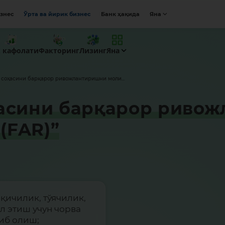
изнес
Ўрта ва йирик бизнес
Банк ҳақида
Яна
к кафолати
Факторинг
Лизинг
Яна
 соҳасини барқарор ривожлантиришни моли...
ҳасини барқарор риво
(FAR)”
қичилик, тўячилик,
 этиш учун чорва
тиб олиш;