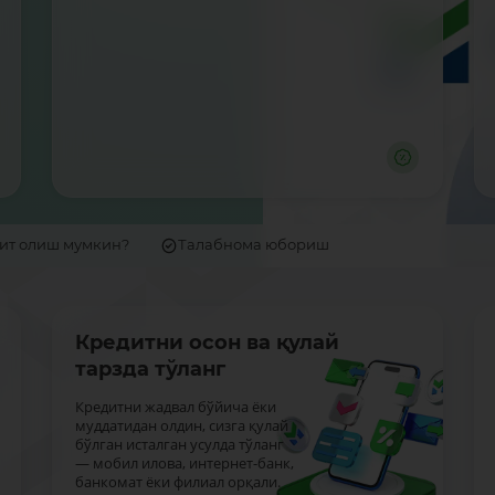
дит олиш мумкин?
Талабнома юбориш
Кредитни осон ва қулай
тарзда тўланг
Кредитни жадвал бўйича ёки
муддатидан олдин, сизга қулай
бўлган исталган усулда тўланг
— мобил илова, интернет-банк,
банкомат ёки филиал орқали.