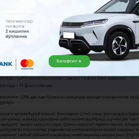
люта ва АҚШ доллари
ион лойиҳаларга лойиҳани ўзи-ни-ўзи оқлашидан келиб чиқиб асосий қа
маблағларни шакллантириш учун асосий қарз тўловига 9 ой имтиёзли д
ойна – кичик ва ўрта қишлоқ тадбиркорлари, фермерлар ва агробизнес
игача (айланма маблағларни тўлдириш учун 125 минг АҚШ доллари ва/
Батафсил
микромолиялаштириш ойнаси – микро ва кичик Subkredit олувчилар уч
игача;
ютада – қайта молиялаштириш ставкаси + 5 фоиз банк маржаси;
лютада – 11 фоиз ставкада.
масининг 125% дан кам бўлмаган миқдорда амалдаги қонунчилик ва 
турлари
меҳнати ва мажбурий меҳнат, биноларни сотиб олиш ёки ижарага бер
ия қилиш, мавжуд қарзларни қайта молиялаштириш, шунингдек пахта 
ашқари), тамаки маҳсулотлари, ўрмон маҳсулотларини ишлаб чиқариш
аштирилган корхоналар, радиоактив материалларни ишлаб чиқариш ёк
ларнинг салбий рўйхатига мувофиқ инвестициялар юқори риск (High Ri