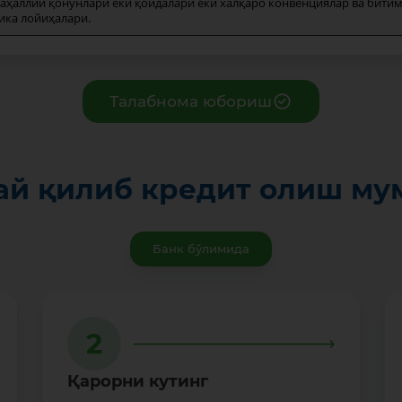
аҳаллий қонунлари ёки қоидалари ёки халқаро конвенциялар ва бити
ика лойиҳалари.
Талабнома юбориш
ай қилиб кредит олиш му
Банк бўлимида
2
Қарорни кутинг