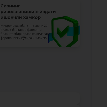
Сизнинг
ривожланишингиздаги
ишончли ҳамкор
Микрокредитбанк — деярли 20
йиллик барқарор фаолияти
билан тадбиркорлар ва оилалар
фаровонлиги йўлида ишлайди.