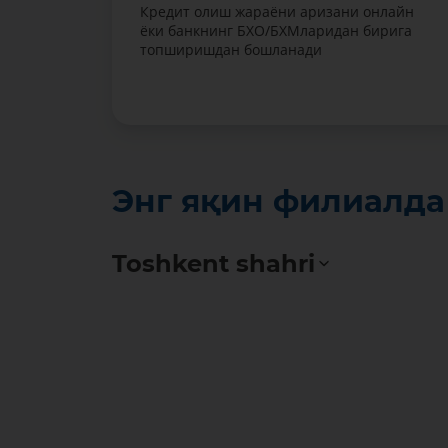
Кредит олиш жараёни аризани онлайн
ёки банкнинг БXO/БXMларидан бирига
топширишдан бошланади
Энг яқин филиалд
Toshkent shahri