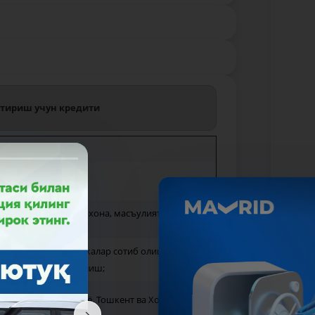
штириш учун кредити
й шахс, хусусий корхона, масъулияти
ун ускуна ва техникалар сотиб олиш;
 техникалар сотиб олиш;
Сирдарё, Сурхондарё, Тошкент ва Хоразм