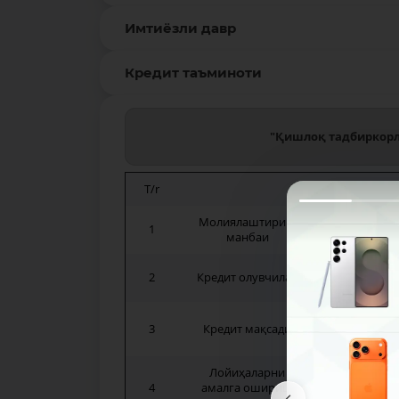
Имтиёзли давр
Кредит таъминоти
"Қишлоқ тадбиркорл
T/r
Молиялаштириш
1
"Қишлоқ т
манбаи
Ўзбекистон
2
Кредит олувчилар
чекланган 
- Озуқа-ов
3
Кредит мақсади
- Туризм, 
Лойиҳаларни
Қорақалпоғ
4
амалга ошириш
вилоятлар