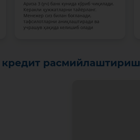
Ариза 3 (уч) банк кунида кўриб чиқилади.
Керакли ҳужжатларни тайёрланг.
Менежер сиз билан боғланади,
тафсилотларни аниқлаштиради ва
учрашув ҳақида келишиб олади
а кредит расмийлаштири