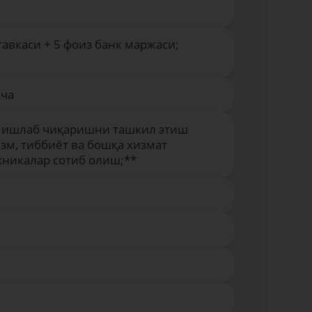
вкаси + 5 фоиз банк маржаси;
ача
ни ишлаб чиқаришни ташкил этиш
изм, тиббиёт ва бошқа хизмат
хникалар сотиб олиш;**