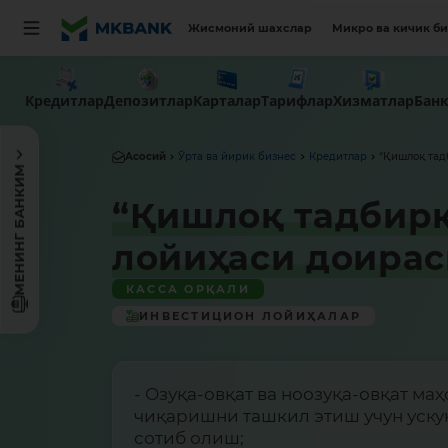
Жисмоний шахслар
Микро ва кичик б
Кредитлар
Депозитлар
Карталар
Тарифлар
Хизматлар
Бан
Асосий
Ўрта ва йирик бизнес
Кредитлар
“Қишлоқ тад
МЕНИНГ БАНКИМ
“Қишлоқ тадбирк
лойиҳаси доира
КАССА ОРҚАЛИ
ИНВЕСТИЦИОН ЛОЙИҲАЛАР
- Озуқа-овқат ва ноозуқа-овқат м
чиқаришни ташкил этиш учун уску
сотиб олиш;