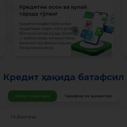
Кредитни осон ва қулай
тарзда тўланг
Кредитни жадвал бўйича ёки
муддатидан олдин, сизга қулай
бўлган исталган усулда тўланг
— мобил илова, интернет-банк,
банкомат ёки филиал орқали.
Тез ва комиссиясиз.
Кредит ҳақида батафсил
Кредит шартлари
Тарифлар ва ҳужжатлар
10 йилгача