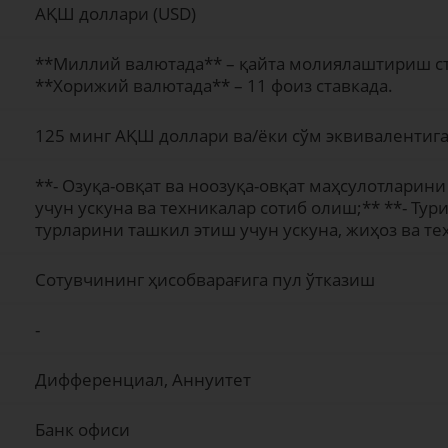
АҚШ доллари (USD)
**Миллий валютада** – қайта молиялаштириш ста
**Хорижий валютада** – 11 фоиз ставкада.
125 минг АҚШ доллари ва/ёки сўм эквивалентиг
**- Озуқа-овқат ва ноозуқа-овқат маҳсулотлари
учун ускуна ва техникалар сотиб олиш;** **- Тур
турларини ташкил этиш учун ускуна, жиҳоз ва те
Сотувчининг ҳисобварағига пул ўтказиш
-
Дифференциал, Аннуитет
Банк офиси