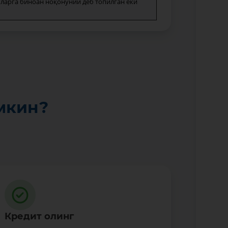
мларга биноан ноқонуний деб топилган ёки
мкин?
Кредит олинг