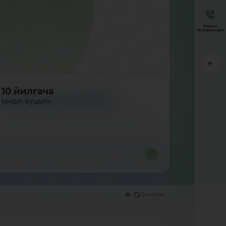
Ишонч
телефонлари
10 йилгача
кредит муддати
...
Янгилаш: ...