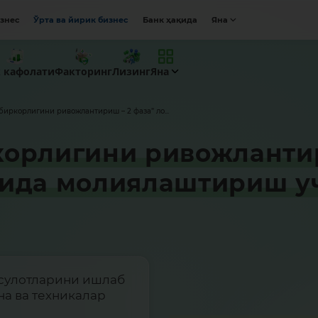
изнес
Ўрта ва йирик бизнес
Банк ҳақида
Яна
к кафолати
Факторинг
Лизинг
Яна
биркорлигини ривожлантириш – 2 фаза” ло...
орлигини ривожлантир
сида молиялаштириш у
аҳсулотларини ишлаб
на ва техникалар