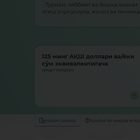
- Туризм, тиббиёт ва бошқа хизма
этиш учун ускуна, жиҳоз ва техник
125 минг АҚШ доллари ва/ёки
сўм эквивалентигача
кредит миқдори
Кредит ҳақида
Қандай ва қаерда кре