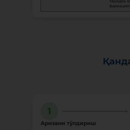
ташқари, м
фармацевт
Қанд
1
Аризани тўлдириш