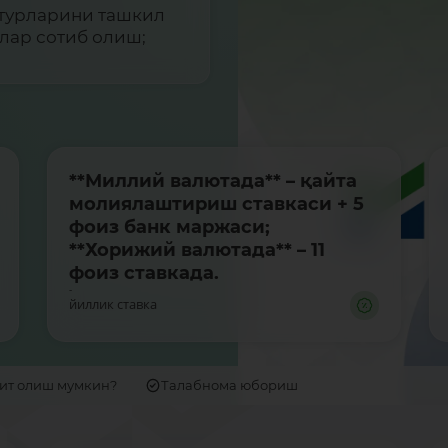
т турларини ташкил
алар сотиб олиш;
**Миллий валютада** – қайта
молиялаштириш ставкаси + 5
фоиз банк маржаси;
**Хорижий валютада** – 11
фоиз ставкада.
-
йиллик ставка
дит олиш мумкин?
Талабнома юбориш