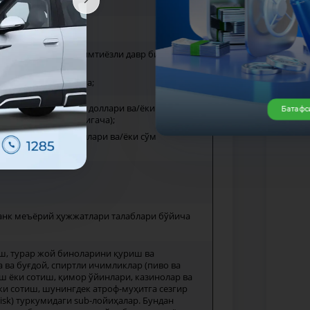
рз тўловига 2 йил имтиёзли давр билан 10
авр билан 24 оygacha;
 учун 500 минг АҚШ доллари ва/ёки сўм
Батафс
ёки сўм эквивалентигача);
ун 50 минг АҚШ доллари ва/ёки сўм
банк меъёрий ҳужжатлари талаблари бўйича
иш, турар жой биноларини қуриш ва
ва буғдой, спиртли ичимликлар (пиво ва
 ёки сотиш, қимор ўйинлари, казинолар ва
и сотиш, шунингдек атроф-муҳитга сезгир
sk) туркумидаги sub-лойиҳалар. Бундан