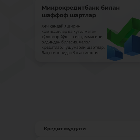
Микрокредитбанк билан
шаффоф шартлар
Ҳеч қандай яширин
комиссиялар ва кутилмаган
тўловлар йўқ — сиз ҳаммасини
олдиндан биласиз. Ҳалол
кредитлар. Тушунарли шартлар.
Вақт синовидан ўтган ишонч.
Кредит муддати