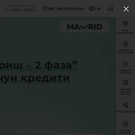
Сотиб олиш
Сотиш
1285, +998 55 503-63-63
Ўзб
11900
12060
Очиқ
маълумотлар
Офислар ва
банкоматлар
иш – 2 фаза”
Савдодаги
чун кредити
мулклар
Қимматли
қоғозлар
бозори
Антикоррупция
Мурожаат
юбориш