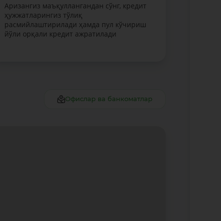
Аризангиз маъқуллангандан сўнг, кредит
ҳужжатларингиз тўлиқ
расмийлаштирилади ҳамда пул кўчириш
йўли орқали кредит ажратилади
ш
Офислар ва банкоматлар