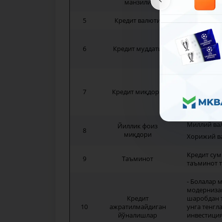
манзили
5
Кредит валюти
Миллий ва
- Инвестиц
йилгача;
6
Кредит муддати
- Айланма 
1) Умумий 
эквивалент
7
Кредит миқдори
2) Махсус 
эквивалент
Миллий вал
Йиллик фоиз
8
миқдори
Хорижий ва
Кредит сум
9
Таъминот
таъминот 
- Болалар 
модернизац
Кредит
шаробдан т
10
ажратилмайдиган
унга тенгл
йўналишлар
инвестиция