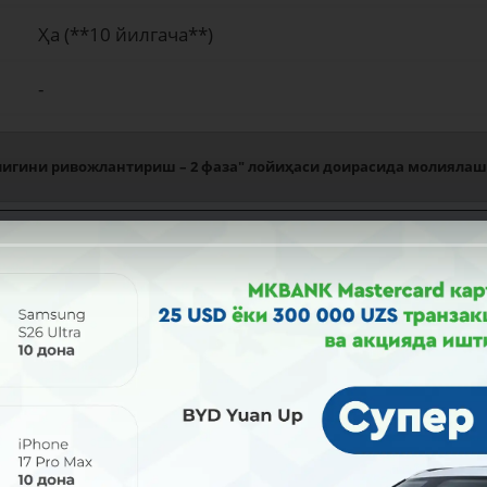
Ҳа (**10 йилгача**)
-
игини ривожлантириш – 2 фаза" лойиҳаси доирасида молияла
Кредитлаш шартлари
адбиркорлигини ривожлантириш – 2 фаза" лойиҳаси
 Республикаси қонунчилигига мувофиқ рўйхатдан ўтказилган жисмони
жамият, деҳқон (хўжалиги), фермер ёки қишлоқ хўжалиги корхоналари
қат ва ноозуқа-овқат маҳсулотларини ишлаб чиқаришни ташкил этиш уч
тиббиёт ва бошқа хизмат турларини ташкил этиш учун ускуна, жиҳоз ва
истон Республикаси, Бухоро, Жиззах, Навоий, Қашқадарё, Самарқанд, 
и