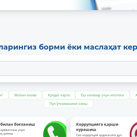
ларингиз борми ёки маслаҳат ке
и?
Мобил илова
Кредит карта
Ёш оилалар учун ипотека
Пул ўтказмасини олиш
 билан боғланиш
Коррупцияга қарши
курашиш
-қувватлаш учун
оқ қилиш
Сиз коррупция ҳодисасига дуч