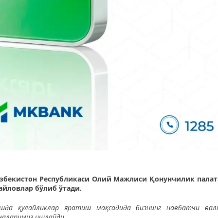
 Ўзбекистон Республикаси Олий Мажлиси Қонунчилик палат
айловлар бўлиб ўтади.
ишда қулайликлар яратиш мақсадида бизнинг навбатчи ва
чаларимиз ишлайди.