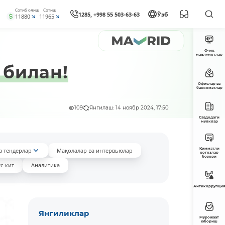
Сотиб олиш
Сотиш
1285, +998 55 503-63-63
Ўзб
11880
11965
Очиқ
маълумотлар
 билан!
Офислар ва
банкоматлар
109
Янгилаш: 14 ноябр 2024, 17:50
Савдодаги
мулклар
Қимматли
а тендерлар
Мақолалар ва интервьюлар
қоғозлар
бозори
с-кит
Аналитика
Антикоррупция
Янгиликлар
Мурожаат
юбориш