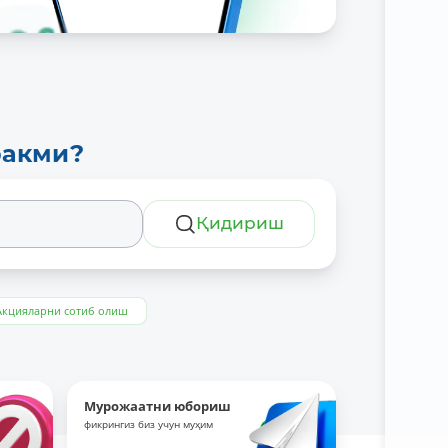
ракми?
Қидириш
Акцияларни сотиб олиш
Мурожаатни юбориш
фикрингиз биз учун муҳим