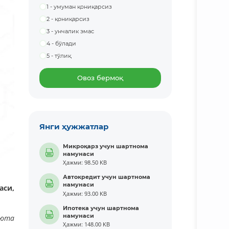
1 - умуман қониқарсиз
2 - қониқарсиз
3 - унчалик эмас
4 - бўлади
5 - тўлиқ
Овоз бермоқ
Янги ҳужжатлар
Микроқарз учун шартнома
намунаси
Ҳажми: 98.50 KB
Автокредит учун шартнома
намунаси
аси,
Ҳажми: 93.00 KB
Ипотека учун шартнома
намунаси
люта
Ҳажми: 148.00 KB