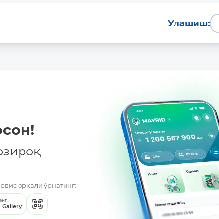
Улашиш:
сон!
озироқ
ервис орқали ўрнатинг:
анг
 Gallery