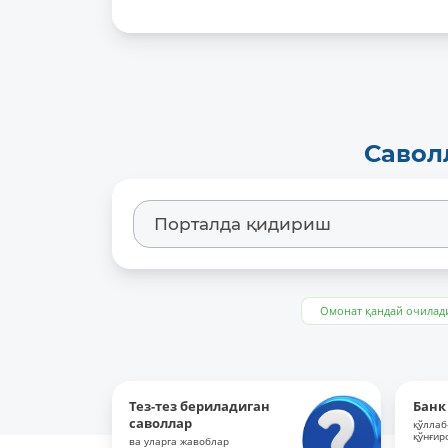
Савол
Омонат қандай очилад
Тез-тез бериладиган
Банк
саволлар
қўллаб
қўнғир
ва уларга жавоблар