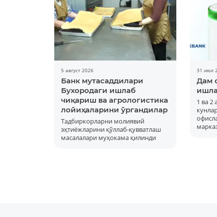
5 август 2026
31 июл 
Банк мутасаддилари
Дам 
Бухородаги ишлаб
ишла
чиқариш ва агрологистика
1 ва 2
лойиҳаларини ўргандилар
кунла
офисла
Тадбиркорларни молиявий
марка
эҳтиёжларини қўллаб-қувватлаш
масалалари муҳокама қилинди