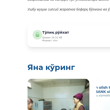
Ушбу муҳим сиёсий жараёнга бефарқ бўлманг ва ў
Тўлиқ рўйхат
Ҳажми: 26.52 KB
Формат: xlsx
Яна кўринг