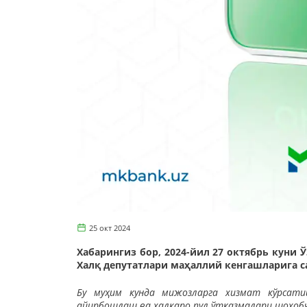
25 окт 2024
Хабарингиз бор, 2024-йил 27 октябрь куни
Халқ депутатлари маҳаллий кенгашларига с
Бу муҳим кунда мижозларга хизмат кўрсат
айирбошлаш ва халқаро пул ўтказмалари шохоб