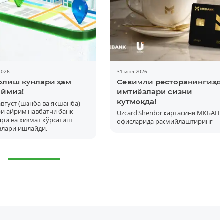
2026
31 июл 2026
олиш кунлари ҳам
Севимли ресторанингиз
ймиз!
имтиёзлари сизни
кутмоқда!
 август (шанба ва якшанба)
ри айрим навбатчи банк
Uzcard Sherdor картасини МКБАН
ри ва хизмат кўрсатиш
офисларида расмийлаштиринг
Батафсил
злари ишлайди.