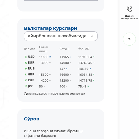
Ишонч
телефонлари
Валюталар курслари
айирбошлаш шохобчасида
Сотиб
Валюта
Сотиш
Ўзб МБ
олиш
USD
11880
11965
11915.64
EUR
13000
14000
13749.46
RUB
147
146.19
GBP
15600
16600
16034.88
CHF
14200
15200
14719.75
JPY
50
100
75.48
Курс 06.08.2026 11:00:00 ҳолатига амал қилади
Сўров
Ишонч телефони хизмат кўрсатиш
сифатини баҳоланг