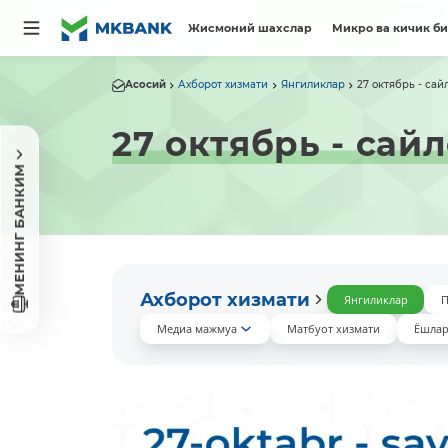
Жисмоний шахслар
Микро ва кичик б
Асосий
Ахборот хизмати
Янгиликлар
27 октябрь - са
27 октябрь - сай
МЕНИНГ БАНКИМ
Ахборот хизмати
Янгиликлар
П
Медиа мажмуа
Матбуот хизмати
Ёшлар