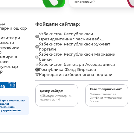
келдингизми?
ида
Фойдали сайтлар:
ларни ошкор
Ўзбекистон Республикаси
визитлари
Президентининг расмий веб-...
хизмати
Ўзбекистон Республикаси ҳукумат
-меъёрий
портали
р
Ўзбекистон Республикаси Марказий
қидириш
банки
таси
Ўзбекистон банклари Ассоциацияси
лумотлар
Республика Фонд Биржаси
ар
Корпоратив ахборот ягона портали
Хато топдингизми?
Ҳозир сайтда:
Матнни танланг ва
рўйхатдан ўтганлар - 0,
Ctrl+Enter тугмаларини
меҳмонлар - 4
Барча омонатлар
босинг
давлат
томонидан
суғурталанган