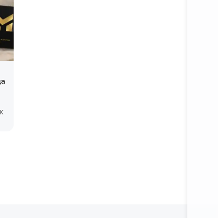
да
Батафс
К