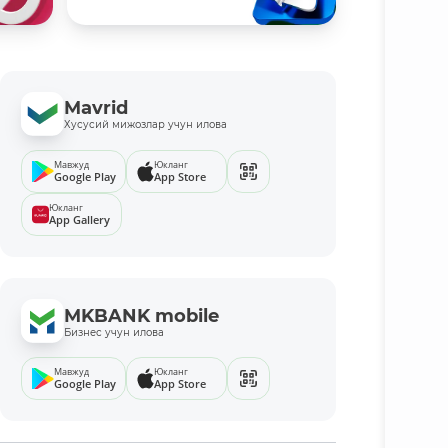
Mavrid
Хусусий мижозлар учун илова
Мавжуд
Юкланг
Google Play
App Store
Юкланг
App Gallery
MKBANK mobile
Бизнес учун илова
Мавжуд
Юкланг
Google Play
App Store