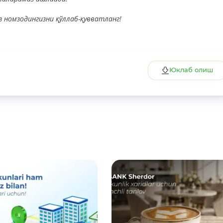
з номзодингизни қўллаб-қувватланг!
Юклаб олиш