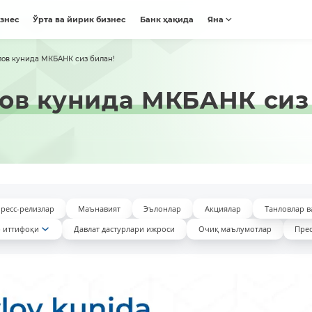
изнес
Ўрта ва йирик бизнес
Банк ҳақида
Яна
йлов кунида МКБAНК сиз билан!
лов кунида МКБAНК сиз
ресс-релизлар
Маънавият
Эълонлар
Акциялар
Танловлар в
 иттифоқи
Давлат дастурлари ижроси
Очиқ маълумотлар
Прес