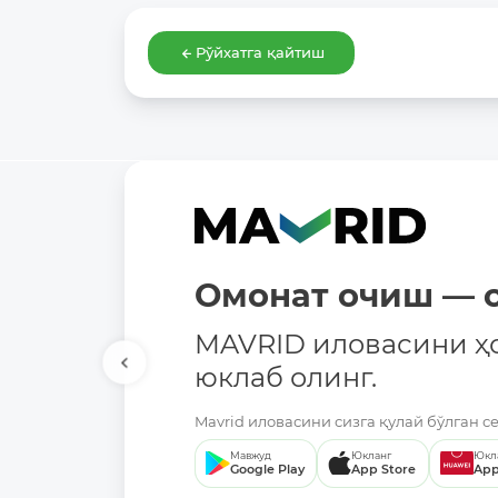
Рўйхатга қайтиш
Омонат очиш — о
MAVRID иловасини ҳ
юклаб олинг.
Mavrid иловасини сизга қулай бўлган с
Мавжуд
Юкланг
Юкл
Google Play
App Store
App