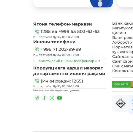
Ягона телефон-маркази
Банк ҳақ
Маълумот
1285
ва
+998 55 503-63-63
қилиш
Иш тартиби: Ду-Жу 08:00-20:00
Банк рек
Ишонч телефони
Ахборот 
Норматив
+998 71 202-99-99
ҳужжатла
Иш тартиби: Ду-Жу 09:00-18:00
Сайтдан 
Минтақавий ишонч телефонлари
Сайт хари
Очиқ маъ
Коррупцияга қарши назорат
Контактл
департаменти ишонч рақами
(Ички рақам: 1265)
Иш тартиби: Ду-Жу 09:00-18:00
Биз ижтимоий тармоқлардамиз: