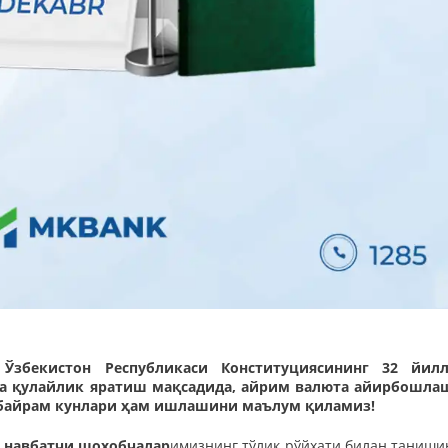
збекистон Республикаси Конституциясининг 32 йилл
га қулайлик яратиш мақсадида, айрим валюта айирбошла
 байрам кунлари ҳам ишлашини маълум қиламиз!
н навбатчи шохобчалар
имизнинг тўлиқ рўйхати билан танишин