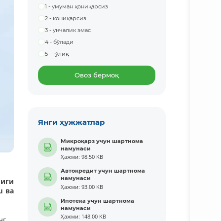
1 - умуман қониқарсиз
2 - қониқарсиз
3 - унчалик эмас
4 - бўлади
5 - тўлиқ
Овоз бермоқ
Янги ҳужжатлар
Микроқарз учун шартнома
намунаси
Ҳажми: 98.50 KB
Автокредит учун шартнома
намунаси
иги
Ҳажми: 93.00 KB
ш ва
Ипотека учун шартнома
намунаси
Ҳажми: 148.00 KB
г.