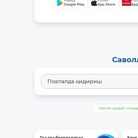
Мавжуд
Юкланг
Юкл
Google Play
App Store
App
Савол
Омонат қандай очилад
Тез-тез бериладиган
Банк