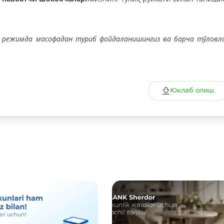
7 режимда масофадан туриб фойдаланишингиз ва барча тўловл
Юклаб олиш