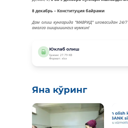
8
декабрь – Конституция байрами
Дам олиш кунларида "МAВРИД" иловасидан 24/
амалга оширишингиз мумкин!
Юклаб олиш
Ҳажми: 27.79 KB
Формат: xlsx
Яна кўринг