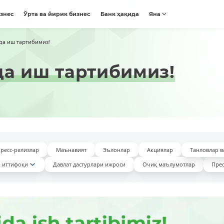
изнес
Ўрта ва йирик бизнес
Банк ҳақида
Яна
да иш тартибимиз!
а иш тартибимиз!
ресс-релизлар
Маънавият
Эълонлар
Акциялар
Танловлар в
 иттифоқи
Давлат дастурлари ижроси
Очиқ маълумотлар
Прес