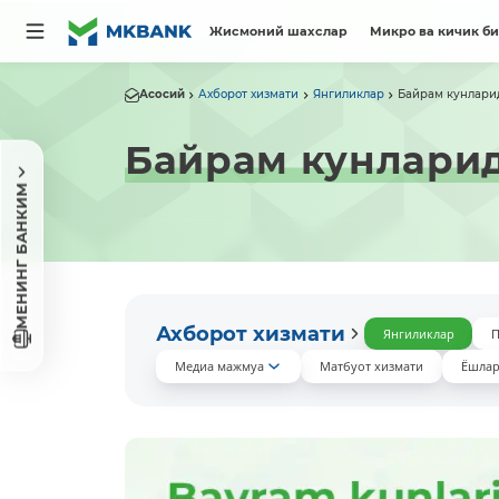
Жисмоний шахслар
Микро ва кичик б
Асосий
Ахборот хизмати
Янгиликлар
Байрам кунлари
Байрам кунларид
МЕНИНГ БАНКИМ
Ахборот хизмати
Янгиликлар
П
Медиа мажмуа
Матбуот хизмати
Ёшлар