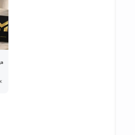
да
Батафс
К