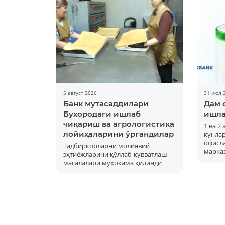
5 август 2026
31 июл 
Банк мутасаддилари
Дам 
Бухородаги ишлаб
ишла
чиқариш ва агрологистика
1 ва 2
лойиҳаларини ўргандилар
кунла
офисла
Тадбиркорларни молиявий
марка
эҳтиёжларини қўллаб-қувватлаш
масалалари муҳокама қилинди