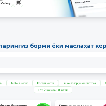
анг
 Gallery
ларингиз борми ёки маслаҳат ке
и?
Мобил илова
Кредит карта
Ёш оилалар учун ипотека
Пул ўтказмасини олиш
 билан боғланиш
Коррупцияга қарши