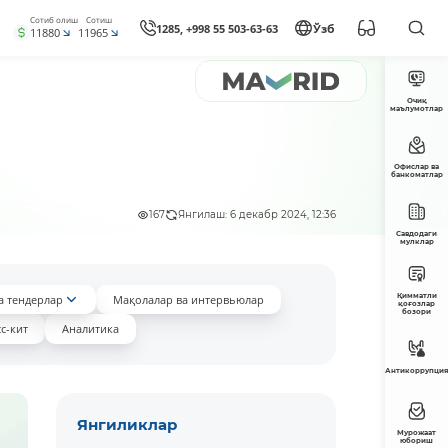
Сотиб олиш
Сотиш
1285, +998 55 503-63-63
Ўзб
11880
11965
Очиқ
маълумотлар
Офислар ва
банкоматлар
167
Янгилаш: 6 декабр 2024, 12:36
Савдодаги
мулклар
Қимматли
а тендерлар
Мақолалар ва интервьюлар
қоғозлар
бозори
с-кит
Аналитика
Антикоррупция
Янгиликлар
Мурожаат
юбориш