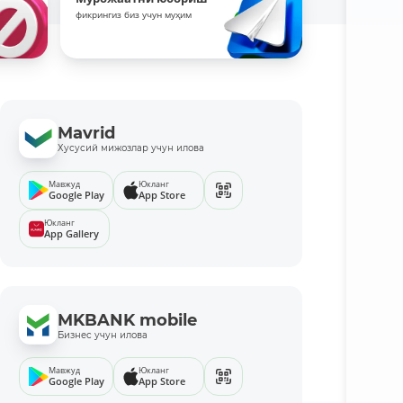
фикрингиз биз учун муҳим
Mavrid
Хусусий мижозлар учун илова
Мавжуд
Юкланг
Google Play
App Store
Юкланг
App Gallery
MKBANK mobile
Бизнес учун илова
Мавжуд
Юкланг
Google Play
App Store