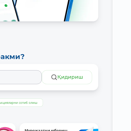
ракми?
Қидириш
Акцияларни сотиб олиш
Мурожаатни юбориш