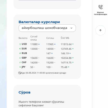
Ишонч
телефонлари
Валюталар курслари
айирбошлаш шохобчасида
Сотиб
Валюта
Сотиш
Ўзб МБ
олиш
USD
11880
11965
11915.64
EUR
13000
14000
13749.46
RUB
147
146.19
GBP
15600
16600
16034.88
CHF
14200
15200
14719.75
JPY
50
100
75.48
Курс 06.08.2026 11:00:00 ҳолатига амал қилади
Сўров
Ишонч телефони хизмат кўрсатиш
сифатини баҳоланг