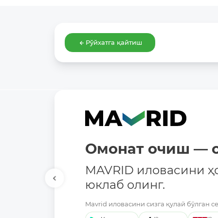
Рўйхатга қайтиш
Омонат очиш — о
MAVRID иловасини ҳ
юклаб олинг.
Mavrid иловасини сизга қулай бўлган с