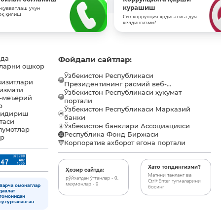
курашиш
-қувватлаш учун
оқ қилиш
Сиз коррупция ҳодисасига дуч
келдингизми?
ида
Фойдали сайтлар:
ларни ошкор
Ўзбекистон Республикаси
визитлари
Президентининг расмий веб-...
хизмати
Ўзбекистон Республикаси ҳукумат
-меъёрий
портали
р
Ўзбекистон Республикаси Марказий
қидириш
банки
таси
Ўзбекистон банклари Ассоциацияси
лумотлар
Республика Фонд Биржаси
ар
Корпоратив ахборот ягона портали
Хато топдингизми?
Ҳозир сайтда:
Матнни танланг ва
рўйхатдан ўтганлар - 0,
Ctrl+Enter тугмаларини
меҳмонлар - 9
Барча омонатлар
босинг
давлат
томонидан
суғурталанган