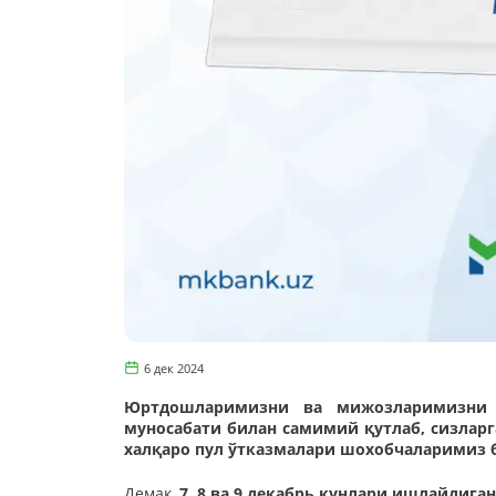
6 дек 2024
Юртдошларимизни ва мижозларимизни Ў
муносабати билан самимий қутлаб, сизлар
халқаро пул ўтказмалари шохобчаларимиз
Демак,
7, 8 ва 9 декабрь кунлари ишлайдига