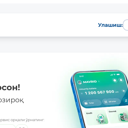
Улашиш:
сон!
озироқ
ервис орқали ўрнатинг: