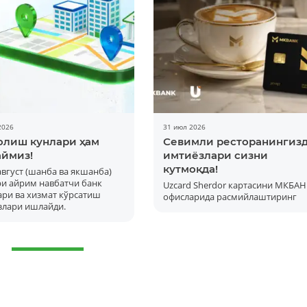
2026
31 июл 2026
олиш кунлари ҳам
Севимли ресторанингиз
ймиз!
имтиёзлари сизни
кутмоқда!
 август (шанба ва якшанба)
ри айрим навбатчи банк
Uzcard Sherdor картасини МКБАН
Батафсил
ри ва хизмат кўрсатиш
офисларида расмийлаштиринг
злари ишлайди.