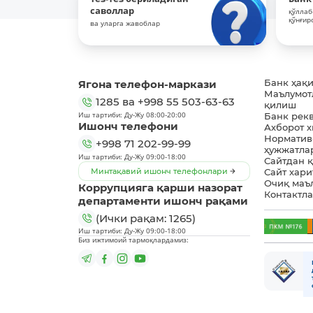
саволлар
қўллаб
қўнғир
ва уларга жавоблар
Ягона телефон-маркази
Банк ҳақ
Маълумот
1285
ва
+998 55 503-63-63
қилиш
Иш тартиби: Ду-Жу 08:00-20:00
Банк рек
Ишонч телефони
Ахборот 
Норматив
+998 71 202-99-99
ҳужжатла
Иш тартиби: Ду-Жу 09:00-18:00
Сайтдан 
Минтақавий ишонч телефонлари
Сайт хари
Очиқ маъ
Коррупцияга қарши назорат
Контактл
департаменти ишонч рақами
(Ички рақам: 1265)
Иш тартиби: Ду-Жу 09:00-18:00
Биз ижтимоий тармоқлардамиз: