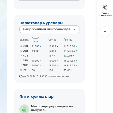
Ишонч
телефонлари
Валюталар курслари
айирбошлаш шохобчасида
Сотиб
Валюта
Сотиш
Ўзб МБ
олиш
USD
11880
11965
11915.64
EUR
13000
14000
13749.46
RUB
147
146.19
GBP
15600
16600
16034.88
CHF
14200
15200
14719.75
JPY
50
100
75.48
Курс 06.08.2026 11:00:00 ҳолатига амал қилади
Янги ҳужжатлар
Микроқарз учун шартнома
намунаси