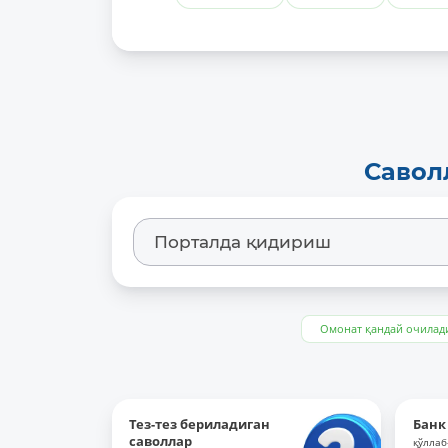
Савол
Омонат қандай очилад
Тез-тез бериладиган
Банк
саволлар
қўллаб