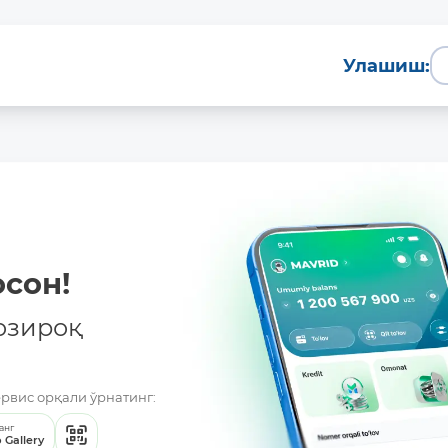
Улашиш:
сон!
озироқ
ервис орқали ўрнатинг:
анг
 Gallery