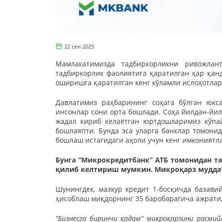
22 сен 2025
Мамлакатимизда тадбиркорликни ривожлан
тадбиркорлик фаолиятига қаратилган ҳар қан
оширишга қаратилган кенг кўламли ислоҳотлар
Давлатимиз раҳбарининг соҳага бўлган юкс
инсонлар сони орта бошлади. Соҳа йилдан-йи
жадал кириб келаётган юртдошларимиз кўпай
бошлаяпти. Бунда эса уларга банклар томонид
бошлаш истагидаги аҳоли учун кенг имкониятл
Бунга “Микрокредитбанк” АТБ томонидан т
қилиб келтириш мумкин. Микроқарз муддати
Шунингдек, мазкур кредит 1-босқичда базави
ҳисоблаш миқдорнинг 35 баробарагича ажрати
“Бизнесга биринчи қадам” микроқарзини расми