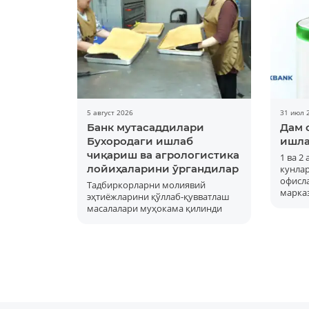
5 август 2026
31 июл 
Банк мутасаддилари
Дам 
Бухородаги ишлаб
ишла
чиқариш ва агрологистика
1 ва 2
лойиҳаларини ўргандилар
кунла
офисла
Тадбиркорларни молиявий
марка
эҳтиёжларини қўллаб-қувватлаш
масалалари муҳокама қилинди