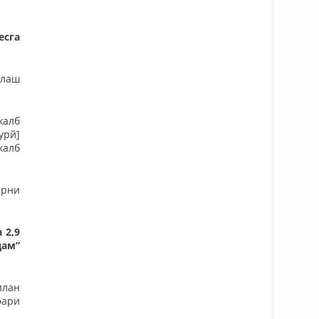
есга
тлаш
жалб
урй]
жалб
арни
 2,9
дам”
илан
фари