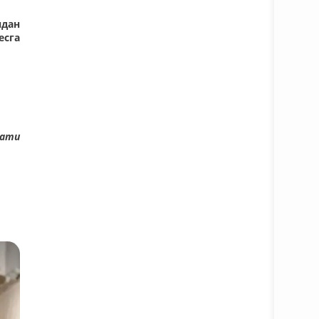
ндан
есга
мати
Батафс