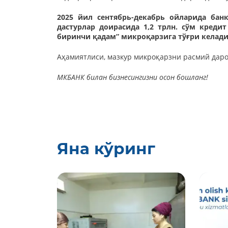
2025 йил сентябрь-декабрь ойларида бан
дастурлар доирасида 1,2 трлн. сўм кредит
биринчи қадам” микроқарзига тўғри келади
Аҳамиятлиси, мазкур микроқарзни расмий даро
МКБАНК билан бизнесингизни осон бошланг!
Яна кўринг