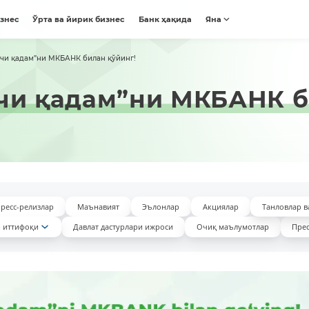
изнес
Ўрта ва йирик бизнес
Банк ҳақида
Яна
нчи қадам”ни МКБАНК билан қўйинг!
чи қадам”ни МКБАНК б
ресс-релизлар
Маънавият
Эълонлар
Акциялар
Танловлар в
 иттифоқи
Давлат дастурлари ижроси
Очиқ маълумотлар
Прес