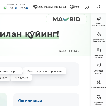
Сотиб олиш
Сотиш
1285, +998 55 503-63-63
Ўзб
11880
11965
Очиқ
маълумотлар
илан қўйинг!
Офислар ва
банкоматлар
...
Янгилаш: ...
Савдодаги
мулклар
Қимматли
а тендерлар
Мақолалар ва интервьюлар
қоғозлар
бозори
с-кит
Аналитика
Антикоррупция
Янгиликлар
Мурожаат
юбориш