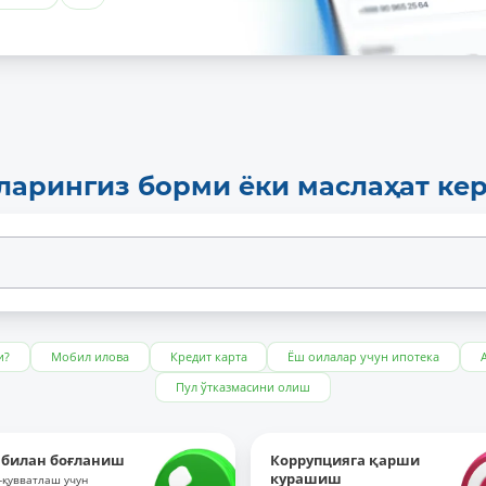
ларингиз борми ёки маслаҳат ке
и?
Мобил илова
Кредит карта
Ёш оилалар учун ипотека
Пул ўтказмасини олиш
 билан боғланиш
Коррупцияга қарши
курашиш
-қувватлаш учун