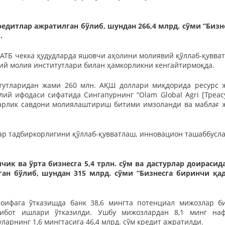
редитлар ажратилган бўлиб, шундан 266,4 млрд. сўми “Бизн
.
 АТБ чекка ҳудудларда яшовчи аҳолини молиявий қўллаб-қувва
ий молия институтлари билан ҳамкорликни кенгайтирмоқда.
итутларидан жами 260 млн. АҚШ доллари миқдорида ресурс 
й ифодаси сифатида Сингапурнинг “Olam Global Agri [Треас
ларлик савдони молиялаштириш битими имзоланди ва маблағ 
ар тадбиркорлигини қўллаб-қувватлаш, инновацион ташаббусл
к ва ўрта бизнесга 5,4 трлн. сўм ва дастурлар доирасида
ан бўлиб, шундан 315 млрд. сўми “Бизнесга биринчи қа
тоифага ўтказишда банк 38,6 мингта потенциал мижозлар б
ғибот ишлари ўтказилди. Ушбу мижозлардан 8,1 минг на
арнинг 1,6 мингтасига 46,4 млрд. сўм кредит ажратилди.