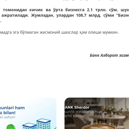
к томонидан кичик ва ўрта бизнесга 2,1 трлн. сўм, шу
 ажратилади. Жумладан, улардан 108,7 млрд. сўми “Бизн
.
мадга эга бўлмаган жисмоний шахслар ҳам олиши мумкин.
Банк Ахборот хиз