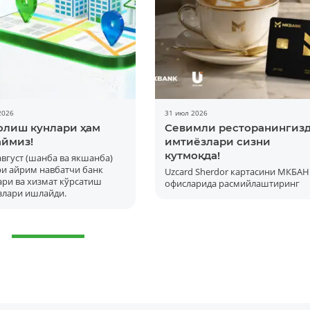
Батафсил
2026
31 июл 2026
олиш кунлари ҳам
Севимли ресторанингиз
ймиз!
имтиёзлари сизни
кутмоқда!
 август (шанба ва якшанба)
ри айрим навбатчи банк
Uzcard Sherdor картасини МКБАН
ри ва хизмат кўрсатиш
офисларида расмийлаштиринг
злари ишлайди.