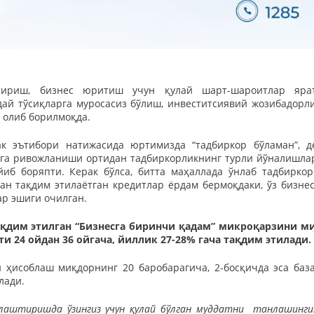
тириш, бизнес юритиш учун қулай шарт-шароитлар яра
дай тўсиқларга муросасиз бўлиш, инвеститсиявий жозибадорл
 олиб борилмоқда.
ак эътибори натижасида юртимизда “тадбиркор бўламан”, д
лга ривожланиши ортидан тадбиркорликнинг турли йўналишла
иб боряпти. Керак бўлса, битта маҳаллада ўнлаб тадбирко
ан тақдим этилаётган кредитлар ёрдам бермоқдаки, ўз бизне
ар эшиги очилган.
ақдим этилган “Бизнесга биринчи қадам” микроқарзини м
 24 ойдан 36 ойгача, йиллик 27-28% гача тақдим этилади.
й ҳисоблаш миқдорнинг 20 баробарагича, 2-босқичда эса баз
лади.
йлаштиришда ўзингиз учун қулай бўлган муддатни танлашинги