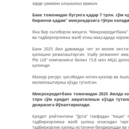
зарур суммани олишингиз мумкин.
Банк томонидан бугунга қадар 7 трлн. сўм к
биринчи қадам” микроқарзига тўғри келади
Яна бир эътиборли жиҳати, “Микрокредитбанк”
ва тадбиркорликка жалб этиш мақсадида хориж
Банк 2025 йил давомида чет эл молия инст
қилишни режалаштирган. Ушбу режанинг амали
Pte Ltd” компанияси билан 15,8 млн АҚШ дол
қилинди.
Мазкур ресурс ҳисобидан хотин-қизлар ва ёшл
молиялаштириш кўзда тутилган.
Микрокредитбанк томонидан 2025 йилда кичи
тлрн сўм кредит ажратилиши кўзда тутилг
доирасига йўналтирилади.
Кредит рейтингини “ўрта” тоифадан “яхши” 
тадбиркорликка жалб қилиш юзасидан тар
тадбиркорлик қилиш истагини билдиришди ва ул