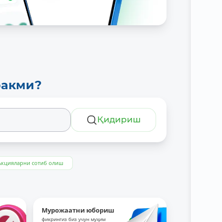
ракми?
Қидириш
Акцияларни сотиб олиш
Мурожаатни юбориш
фикрингиз биз учун муҳим