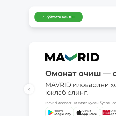
Рўйхатга қайтиш
Омонат очиш — о
MAVRID иловасини ҳ
юклаб олинг.
Mavrid иловасини сизга қулай бўлган с
Мавжуд
Юкланг
Юкл
Google Play
App Store
App