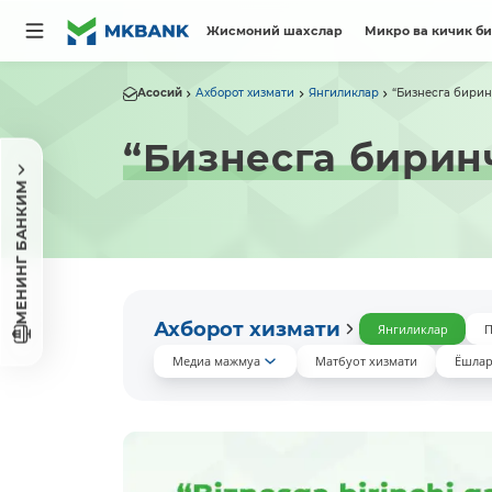
Жисмоний шахслар
Микро ва кичик б
Асосий
Ахборот хизмати
Янгиликлар
“Бизнесга бири
“Бизнесга бирин
МЕНИНГ БАНКИМ
Ахборот хизмати
Янгиликлар
П
Медиа мажмуа
Матбуот хизмати
Ёшлар