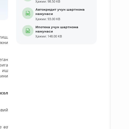
Ҳажми: 98.50 KB
Автокредит учун шартнома
намунаси
Ҳажми: 93.00 KB
Ипотека учун шартнома
намунаси
тиш,
Ҳажми: 148.00 KB
икни
еган
рига
р иш
сини
исол
авий
з ва