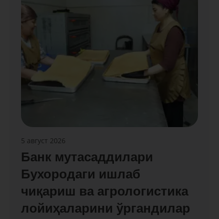
5 август 2026
Банк мутасаддилари
Бухородаги ишлаб
чиқариш ва агрологистика
лойиҳаларини ўргандилар