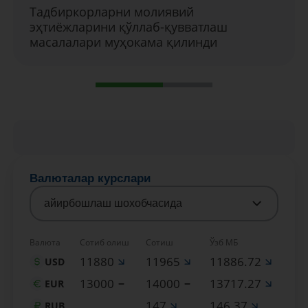
Тадбиркорларни молиявий
эҳтиёжларини қўллаб-қувватлаш
масалалари муҳокама қилинди
Валюталар курслари
айирбошлаш шохобчасида
Валюта
Сотиб олиш
Сотиш
Ўзб МБ
11880
11965
11886.72
USD
13000
14000
13717.27
EUR
147
146.37
RUB