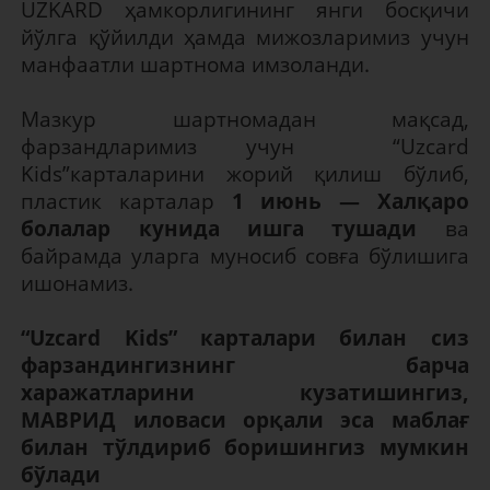
UZKARD ҳамкорлигининг янги босқичи
йўлга қўйилди ҳамда мижозларимиз учун
манфаатли шартнома имзоланди.
Мазкур шартномадан мақсад,
фарзандларимиз учун “Uzcard
Kids”карталарини жорий қилиш бўлиб,
пластик карталар
1 июнь — Халқаро
болалар кунида ишга тушади
ва
байрамда уларга муносиб совға бўлишига
ишонамиз.
“Uzcard Kids” карталари билан сиз
фарзандингизнинг барча
харажатларини кузатишингиз,
МАВРИД иловаси орқали эса маблағ
билан тўлдириб боришингиз мумкин
бўлади