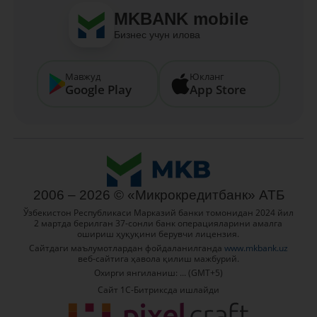
MKBANK mobile
Бизнес учун илова
Мавжуд
Юкланг
Google Play
App Store
2006 – 2026 © «Микрокредитбанк» АТБ
Ўзбекистон Республикаси Марказий банки томонидан 2024 йил
2 мартда берилган 37-сонли банк операцияларини амалга
ошириш ҳуқуқини берувчи лицензия.
Сайтдаги маълумотлардан фойдаланилганда
www.mkbank.uz
веб-сайтига ҳавола қилиш мажбурий.
Охирги янгиланиш: ... (GMT+5)
Сайт 1C-Битриксда ишлайди