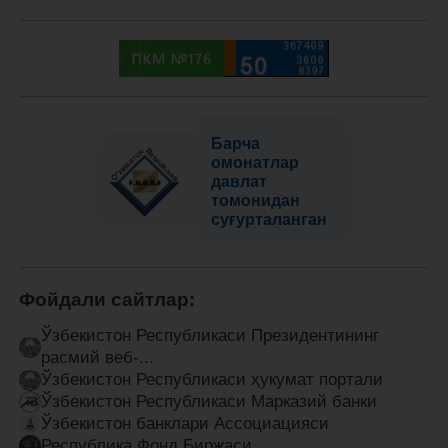
Барча
омонатлар
давлат
томонидан
суғурталанган
Фойдали сайтлар:
Ўзбекистон Республикаси Президентининг
расмий веб-...
Ўзбекистон Республикаси ҳукумат портали
Ўзбекистон Республикаси Марказий банки
Ўзбекистон банклари Ассоциацияси
Республика Фонд Биржаси