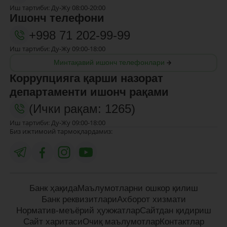
Иш тартиби: Ду-Жу 08:00-20:00
Ишонч телефони
+998 71 202-99-99
Иш тартиби: Ду-Жу 09:00-18:00
Минтақавий ишонч телефонлари
Коррупцияга қарши назорат
департаменти ишонч рақами
(Ички рақам: 1265)
Иш тартиби: Ду-Жу 09:00-18:00
Биз ижтимоий тармоқлардамиз:
Банк ҳақида
Маълумотларни ошкор қилиш
Банк реквизитлари
Ахборот хизмати
Норматив-меъёрий ҳужжатлар
Сайтдан қидириш
Сайт харитаси
Очиқ маълумотлар
Контактлар