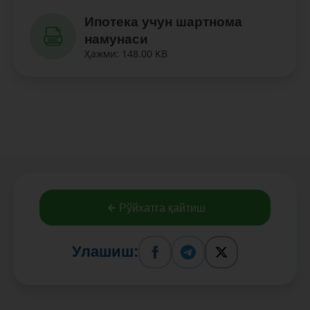
Ипотека учун шартнома
намунаси
Ҳажми: 148.00 KB
Рўйхатга қайтиш
Улашиш: