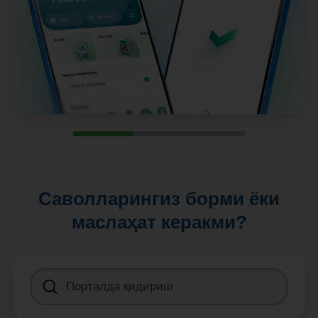
Саволларингиз борми ёки
маслаҳат керакми?