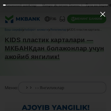
Жисмоний шахслар
Микро ва кичик бизнес
Ўрта ва йирик 
МЕНИНГ БАНКИМ
ЎЗБ
Бош саҳифа
Ахборот хизмати
Янгиликлар
KIDS пластик картала...
KIDS пластик карталари —
МКБАНКдан болажонлар учун
ажойиб янгилик!
Меню: