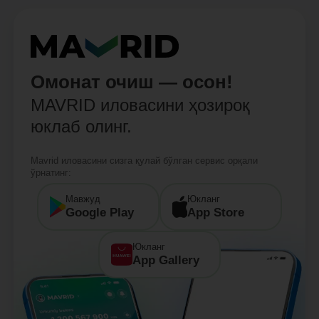
Омонат очиш — осон!
MAVRID иловасини ҳозироқ
юклаб олинг.
Mavrid иловасини сизга қулай бўлган сервис орқали
ўрнатинг:
Мавжуд
Юкланг
Google Play
App Store
Юкланг
App Gallery