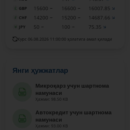
15600
16600
16007.85
GBP
14200
15200
14687.66
CHF
50
100
75.35
JPY
Курс 06.08.2026 11:00:00 ҳолатига амал қилади
Янги ҳужжатлар
Микроқарз учун шартнома
намунаси
Ҳажми: 98.50 KB
Автокредит учун шартнома
намунаси
Ҳажми: 93.00 KB