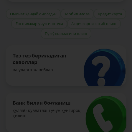
Омонат қандай очилади?
Мобил илова
Кредит карта
Ёш оилалар учун ипотека
Акцияларни сотиб олиш
Пул ўтказмасини олиш
Тез-тез бериладиган
саволлар
ва уларга жавоблар
Банк билан боғланиш
қўллаб-қувватлаш учун қўнғироқ
қилиш