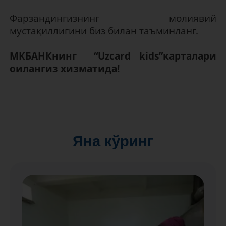
Фарзандингизнинг молиявий
мустақиллигини биз билан таъминланг.
МКБАНКнинг “Uzcard kids”карталари
оилангиз хизматида!
Яна кўринг