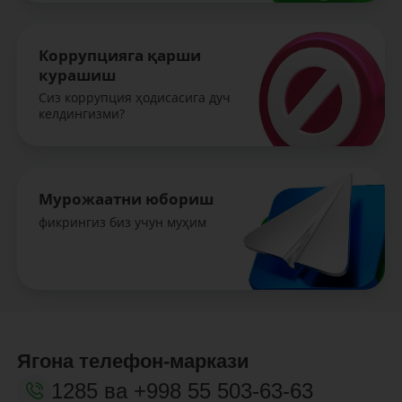
Коррупцияга қарши
курашиш
Сиз коррупция ҳодисасига дуч
келдингизми?
Мурожаатни юбориш
фикрингиз биз учун муҳим
Ягона телефон-маркази
1285
ва
+998 55 503-63-63