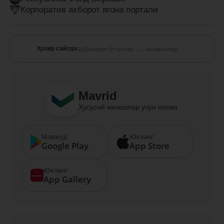
Корпоратив ахборот ягона портали
рўйхатдан ўтганлар - ...,
меҳмонлар - ...
Ҳозир сайтда:
Mavrid
Хусусий мижозлар учун илова
Мавжуд
Юкланг
Google Play
App Store
Юкланг
App Gallery