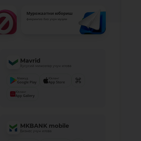
Мурожаатни юбориш
фикрингиз биз учун муҳим
Mavrid
Хусусий мижозлар учун илова
Мавжуд
Юкланг
Google Play
App Store
Юкланг
App Gallery
MKBANK mobile
Бизнес учун илова