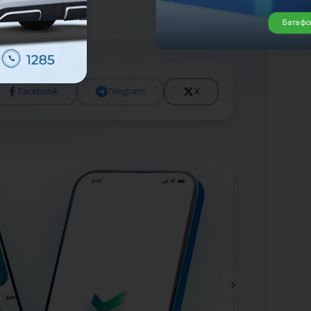
Батафс
Facebook
Telegram
X