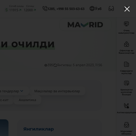
Сотиб олиш
Сотиш
1285, +998 55 503-63-63
Ўзб
11915
12000
Очиқ
маълумотлар
зи очилди
Офислар ва
банкоматлар
395
Янгилаш: 5 апрел 2023, 11:56
Савдодаги
мулклар
Қимматли
а тендерлар
Мақолалар ва интервьюлар
қоғозлар
бозори
с-кит
Аналитика
Антикоррупция
Янгиликлар
Мурожаат
юбориш