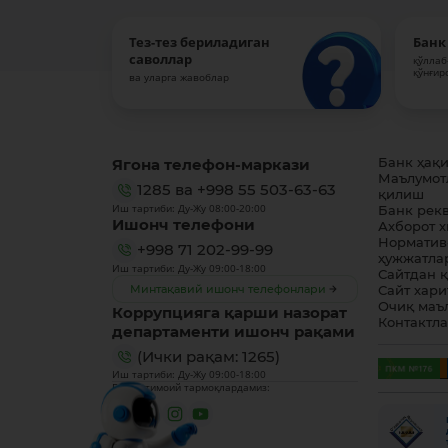
Тез-тез бериладиган
Банк
саволлар
қўллаб
қўнғир
ва уларга жавоблар
Ягона телефон-маркази
Банк ҳақ
Маълумот
1285
ва
+998 55 503-63-63
қилиш
Иш тартиби: Ду-Жу 08:00-20:00
Банк рек
Ишонч телефони
Ахборот 
Норматив
+998 71 202-99-99
ҳужжатла
Иш тартиби: Ду-Жу 09:00-18:00
Сайтдан 
Минтақавий ишонч телефонлари
Сайт хари
Очиқ маъ
Коррупцияга қарши назорат
Контактл
департаменти ишонч рақами
(Ички рақам: 1265)
Иш тартиби: Ду-Жу 09:00-18:00
Биз ижтимоий тармоқлардамиз: