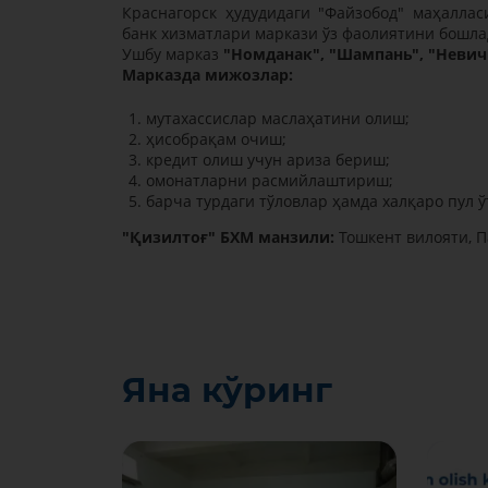
Краснагорск ҳудудидаги "Файзобод" маҳалла
банк хизматлари маркази ўз фаолиятини бошла
Ушбу марказ
"Номданак", "Шампань", "Невич
Марказда мижозлар:
мутахассислар маслаҳатини олиш;
ҳисобрақам очиш;
кредит олиш учун ариза бериш;
омонатларни расмийлаштириш;
барча турдаги тўловлар ҳамда халқаро пул
"Қизилтоғ" БХМ манзили:
Тошкент вилояти, П
Яна кўринг