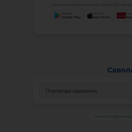
Mavrid иловасини сизга қулай бўлган с
Мавжуд
Юкланг
Юкл
Google Play
App Store
App
Савол
Омонат қандай очилад