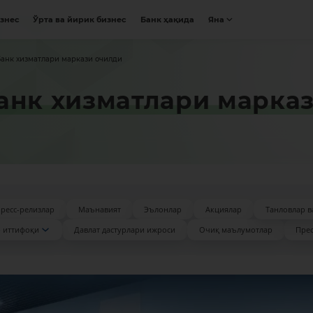
изнес
Ўрта ва йирик бизнес
Банк ҳақида
Яна
анк хизматлари маркази очилди
анк хизматлари марка
ресс-релизлар
Маънавият
Эълонлар
Акциялар
Танловлар в
 иттифоқи
Давлат дастурлари ижроси
Очиқ маълумотлар
Прес