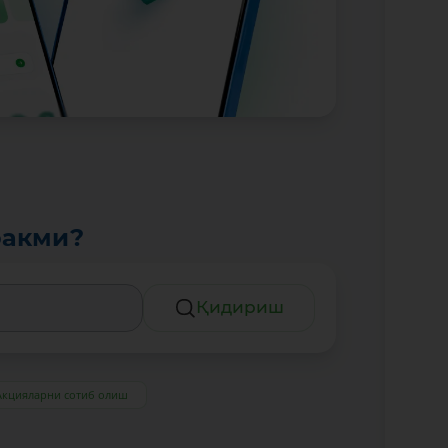
ракми?
Қидириш
Акцияларни сотиб олиш