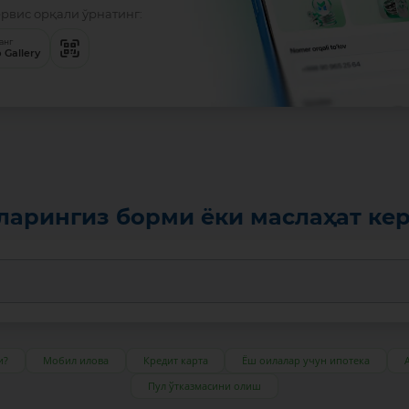
ервис орқали ўрнатинг:
анг
 Gallery
ларингиз борми ёки маслаҳат ке
и?
Мобил илова
Кредит карта
Ёш оилалар учун ипотека
Пул ўтказмасини олиш