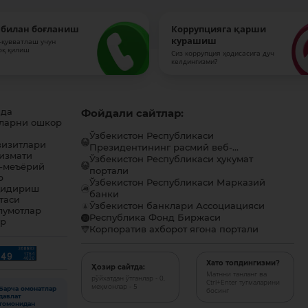
 билан боғланиш
Коррупцияга қарши
курашиш
-қувватлаш учун
оқ қилиш
Сиз коррупция ҳодисасига дуч
келдингизми?
ида
Фойдали сайтлар:
ларни ошкор
Ўзбекистон Республикаси
визитлари
Президентининг расмий веб-...
хизмати
Ўзбекистон Республикаси ҳукумат
-меъёрий
портали
р
Ўзбекистон Республикаси Марказий
қидириш
банки
таси
Ўзбекистон банклари Ассоциацияси
лумотлар
Республика Фонд Биржаси
ар
Корпоратив ахборот ягона портали
Хато топдингизми?
Ҳозир сайтда:
Матнни танланг ва
рўйхатдан ўтганлар - 0,
Ctrl+Enter тугмаларини
меҳмонлар - 5
Барча омонатлар
босинг
давлат
томонидан