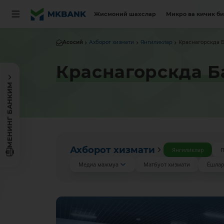
Жисмоний шахслар
Микро ва кичик б
Асосий
Ахборот хизмати
Янгиликлар
Краснагорскда Б
Краснагорскда Б
МЕНИНГ БАНКИМ
Ахборот хизмати
Янгиликлар
П
Медиа мажмуа
Матбуот хизмати
Ёшлар