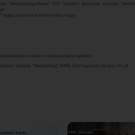
сида "Микрокредитбанк" АТБ Паркент филиали қошида "Қизил
ди.
"
ҳудуд аҳолисига хизмат кўрсатади.
 ўтказмаларини амалга оширишлари мумкин.
аркент тумани, “Файзиобод” МФЙ, Мустақиллик кўчаси, 95-уй