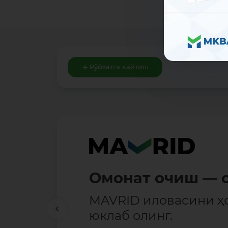
Рўйхатга қайтиш
Омонат очиш — о
MAVRID иловасини ҳ
юклаб олинг.