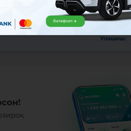
Батафсил
Улашиш:
сон!
озироқ