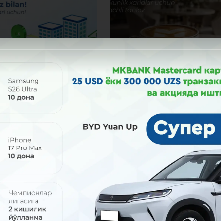
2026
31 июл 2026
олиш кунлари ҳам
Севимли ресторанингиз
ймиз!
имтиёзлари сизни
кутмоқда!
 август (шанба ва якшанба)
ри айрим навбатчи банк
Uzcard Sherdor картасини МКБАН
ри ва хизмат кўрсатиш
офисларида расмийлаштиринг
злари ишлайди.