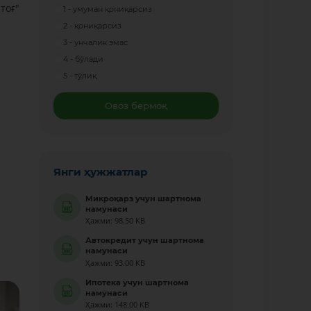
тоғ"
1 - умуман қониқарсиз
2 - қониқарсиз
3 - унчалик эмас
4 - бўлади
5 - тўлиқ
Овоз бермоқ
Янги ҳужжатлар
Микроқарз учун шартнома
намунаси
Ҳажми: 98.50 KB
Автокредит учун шартнома
намунаси
Ҳажми: 93.00 KB
Ипотека учун шартнома
намунаси
Ҳажми: 148.00 KB