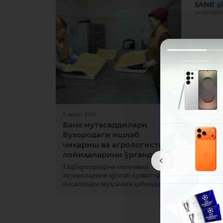
5 август 2026
31 июл 
Банк мутасаддилари
Дам 
Бухородаги ишлаб
ишла
чиқариш ва агрологистика
1 ва 2
лойиҳаларини ўргандилар
кунла
офисла
Тадбиркорларни молиявий
марка
эҳтиёжларини қўллаб-қувватлаш
масалалари муҳокама қилинди