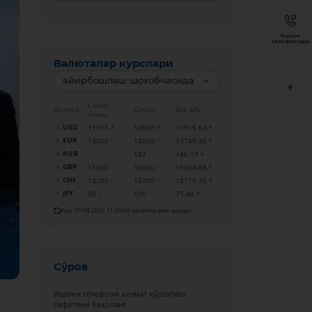
Ишонч
телефонлари
Валюталар курслари
айирбошлаш шохобчасида
Сотиб
Валюта
Сотиш
Ўзб МБ
олиш
USD
11915
12000
11915.64
EUR
13000
14000
13749.46
RUB
147
146.19
GBP
15600
16600
16034.88
CHF
14200
15200
14719.75
JPY
50
100
75.48
Курс 07.08.2026 11:00:00 ҳолатига амал қилади
Сўров
Ишонч телефони хизмат кўрсатиш
сифатини баҳоланг