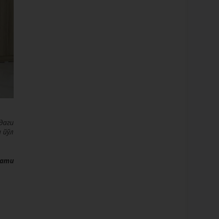
даги
 йўл
мати