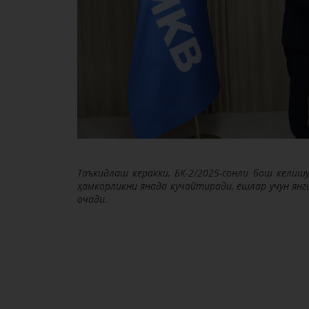
Таъкидлаш керакки, БК-2/2025-сонли бош кели
ҳамкорликни янада кучайтиради, ёшлар учун янг
очади.