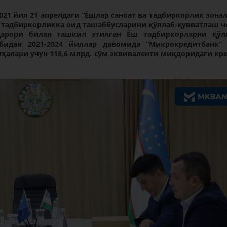
021 йил 21 апрелдаги “Ёшлар саноат ва тадбиркорлик зона
тадбиркорликка оид ташаббусларини қўллаб-қувватлаш ч
 қарори билан ташкил этилган Ёш тадбиркорларни қўл
бидан 2021-2024 йиллар давомида “Микрокредитбанк”
ҳалари учун 118,6 млрд. сўм эквиваленти миқдоридаги кр