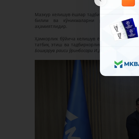
Мазкур келишув ёшлар тадбиркорлигини қўлла
билим ва кўникмаларни ривожлантириш й
аҳамиятлидир.
Ҳамкорлик бўйича келишув ёшларнинг бизнес 
татбиқ этиш ва тадбиркорлик муҳитини янад
Бошқарув раиси ўринбосари И.Джуманиязов.