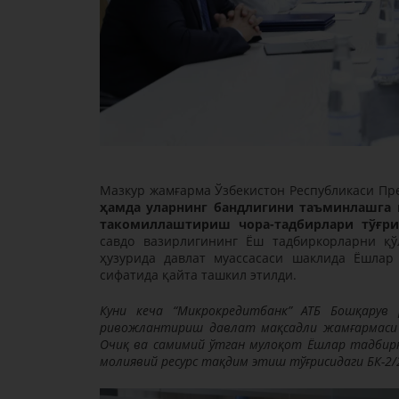
Мазкур жамғарма Ўзбекистон Республикаси П
ҳамда уларнинг бандлигини таъминлашга 
такомиллаштириш чора-тадбирлари тўғрис
савдо вазирлигининг Ёш тадбиркорларни қў
ҳузурида давлат муассасаси шаклида Ёшлар
сифатида қайта ташкил этилди.
Куни кеча “Микрокредитбанк” АТБ Бошқарув
ривожлантириш давлат мақсадли жамғармаси 
Очиқ ва самимий ўтган мулоқот Ёшлар тадбир
молиявий ресурс тақдим этиш тўғрисидаги БК-2/