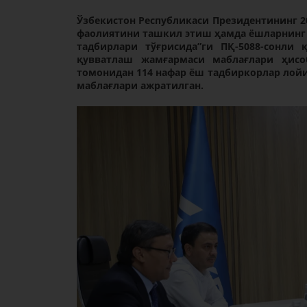
Ўзбекистон Республикаси Президентининг 2
фаолиятини ташкил этиш ҳамда ёшларнинг 
тадбирлари тўғрисида”ги ПҚ-5088-сонли
қувватлаш жамғармаси маблағлари ҳисо
томонидан 114 нафар ёш тадбиркорлар лойи
маблағлари ажратилган.