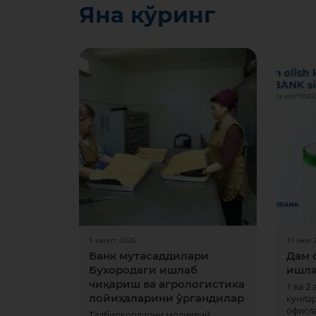
Яна кўринг
5 август 2026
31 июл 
Банк мутасаддилари
Дам 
Бухородаги ишлаб
ишла
чиқариш ва агрологистика
1 ва 2
лойиҳаларини ўргандилар
кунла
офисла
Тадбиркорларни молиявий