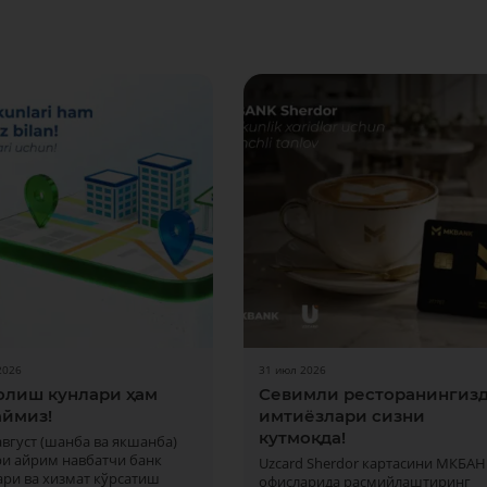
2026
31 июл 2026
олиш кунлари ҳам
Севимли ресторанингиз
ймиз!
имтиёзлари сизни
кутмоқда!
 август (шанба ва якшанба)
ри айрим навбатчи банк
Uzcard Sherdor картасини МКБАН
ри ва хизмат кўрсатиш
офисларида расмийлаштиринг