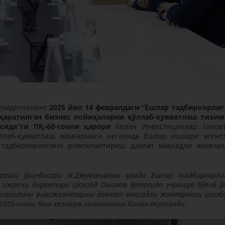
резидентининг
2025 йил 14 февралдаги “Ёшлар тадбиркорли
қаратилган бизнес лойиҳаларни қўллаб-қувватлаш тизи
ида”ги ПҚ-60-сонли қарори
билан Инвестициялар, саноа
ллаб-қувватлаш жамғармаси негизида Ёшлар ишлари агент
 тадбиркорлигини ривожлантириш давлат мақсадли жамғар
 раиси ўринбосари И.Джуманиязов ҳамда Ёшлар тадбиркорли
ижрочи директори Шахзод Омонов ўртасида учрашув бўлиб ў
корлигини ривожлантириш давлат мақсадли жамғармаси ҳисоб
2025-сонли бош келишув имзоланиши билан якунланди.