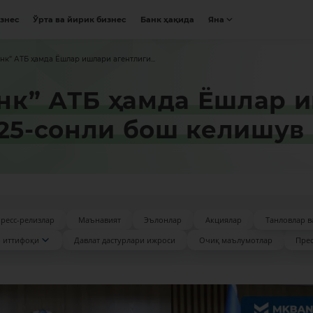
изнес
Ўрта ва йирик бизнес
Банк ҳақида
Яна
к” АТБ ҳамда Ёшлар ишлари агентлиги...
к” АТБ ҳамда Ёшлар и
025-сонли бош келишув
ресс-релизлар
Маънавият
Эълонлар
Акциялар
Танловлар в
 иттифоқи
Давлат дастурлари ижроси
Очиқ маълумотлар
Прес