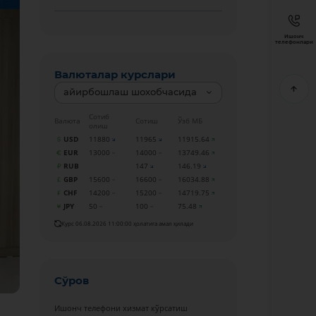
Ишонч
телефонлари
Валюталар курслари
айирбошлаш шохобчасида
Сотиб
Валюта
Сотиш
Ўзб МБ
олиш
USD
11880
11965
11915.64
EUR
13000
14000
13749.46
RUB
147
146.19
GBP
15600
16600
16034.88
CHF
14200
15200
14719.75
JPY
50
100
75.48
Курс 06.08.2026 11:00:00 ҳолатига амал қилади
Сўров
Ишонч телефони хизмат кўрсатиш