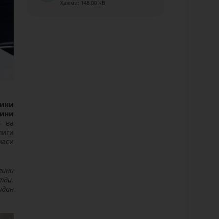
Ҳажми: 148.00 KB
гини
мини
т ва
лиги
маси
гини
тди.
идан