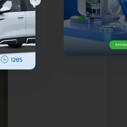
учун
илан
ётга
 АТБ
Батафс