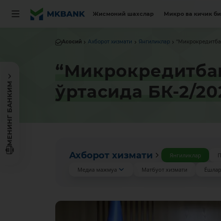
Жисмоний шахслар
Микро ва кичик б
Асосий
Ахборот хизмати
Янгиликлар
“Микрокредитбан
“Микрокредитбан
МЕНИНГ БАНКИМ
ўртасида БК-2/2
Ахборот хизмати
Янгиликлар
П
Медиа мажмуа
Матбуот хизмати
Ёшлар