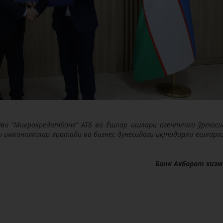
шуви “Микрокредитбанк” АТБ ва Ёшлар ишлари агентлиги ўртаси
и имкониятлар яратади ва бизнес дунёсидаги иқтидорли ёшларга
Банк Ахборот хиз