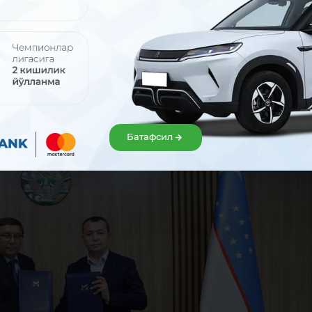
б-қувватлаш, микро-молия хизматлари кўрсатиш ҳамда ёшлар 
ўлидаги ҳамкорликни кучайтиришга қаратилганлиги б
ташаббусларини қўллаб-қувватлаш, инновацион ғояларини ҳа
а ривожлантиришга хизмат қилади, -
дейди “Микрокредитбанк”
Батафсил