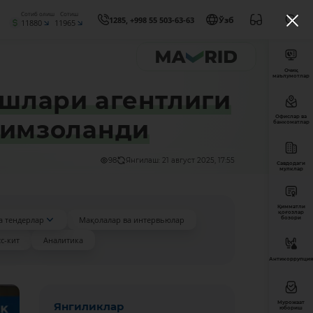
Сотиб олиш
Сотиш
1285, +998 55 503-63-63
Ўзб
11880
11965
Очиқ
маълумотлар
шлари агентлиги
Офислар ва
 имзоланди
банкоматлар
98
Янгилаш: 21 август 2025, 17:55
Савдодаги
мулклар
Қимматли
қоғозлар
а тендерлар
Мақолалар ва интервьюлар
бозори
с-кит
Аналитика
Антикоррупция
Мурожаат
Янгиликлар
юбориш