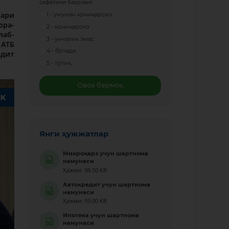
сифатини баҳоланг
лари
1 - умуман қониқарсиз
ора-
2 - қониқарсиз
лаб-
3 - унчалик эмас
 АТБ
4 - бўлади
едит
5 - тўлиқ
Овоз бермоқ
Янги ҳужжатлар
Микроқарз учун шартнома
намунаси
Ҳажми: 98.50 KB
Автокредит учун шартнома
намунаси
Ҳажми: 93.00 KB
Ипотека учун шартнома
намунаси