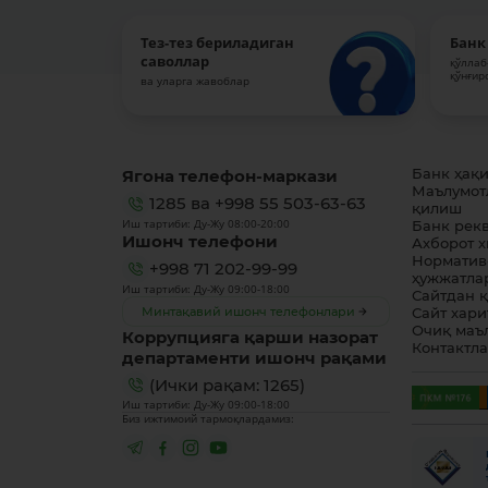
Тез-тез бериладиган
Банк
саволлар
қўллаб
қўнғир
ва уларга жавоблар
Ягона телефон-маркази
Банк ҳақ
Маълумот
1285
ва
+998 55 503-63-63
қилиш
Иш тартиби: Ду-Жу 08:00-20:00
Банк рек
Ишонч телефони
Ахборот 
Норматив
+998 71 202-99-99
ҳужжатла
Иш тартиби: Ду-Жу 09:00-18:00
Сайтдан 
Минтақавий ишонч телефонлари
Сайт хари
Очиқ маъ
Коррупцияга қарши назорат
Контактл
департаменти ишонч рақами
(Ички рақам: 1265)
Иш тартиби: Ду-Жу 09:00-18:00
Биз ижтимоий тармоқлардамиз: