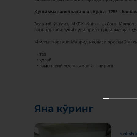
Қўшимча саволларингиз бўлса, 1285 - банк
Эслатиб ўтамиз, МКБАНКнинг UzCard Moment 
банк картаси бўлиб, уни ариза тўлдирмасдан 
Момент картани Маврид иловаси орқали 2 дақ
тез
қулай
замонавий усулда амалга оширинг.
Яна кўринг