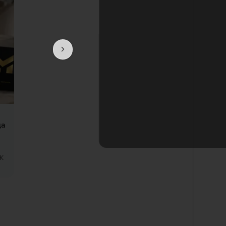
да
Батафс
К