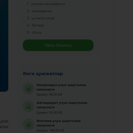
1 - умуман қониқарсиз
2 - қониқарсиз
3 - унчалик эмас
4 - бўлади
5 - тўлиқ
Овоз бермоқ
Янги ҳужжатлар
Микроқарз учун шартнома
намунаси
Ҳажми: 98.50 KB
Автокредит учун шартнома
намунаси
Ҳажми: 93.00 KB
қали
Ипотека учун шартнома
намунаси
аган
Ҳажми: 148.00 KB