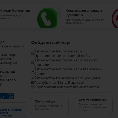
 билан боғланиш
Коррупцияга қарши
курашиш
-қувватлаш учун
оқ қилиш
Сиз коррупция ҳодисасига дуч
келдингизми?
ида
Фойдали сайтлар:
ларни ошкор
Ўзбекистон Республикаси
визитлари
Президентининг расмий веб-...
хизмати
Ўзбекистон Республикаси ҳукумат
-меъёрий
портали
р
Ўзбекистон Республикаси Марказий
қидириш
банки
таси
Ўзбекистон банклари Ассоциацияси
лумотлар
Республика Фонд Биржаси
ар
Корпоратив ахборот ягона портали
Хато топдингизми?
Ҳозир сайтда:
Матнни танланг ва
рўйхатдан ўтганлар - 0,
Ctrl+Enter тугмаларини
меҳмонлар - 4
Барча омонатлар
босинг
давлат
томонидан