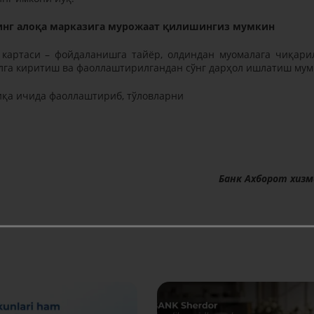
нинг алоқа марказига мурожаат қилишингиз мумкин
картаси – фойдаланишга тайёр, олдиндан муомалага чиқари
қўлга киритиш ва фаоллаштирилгандан сўнг дарҳол ишлатиш мум
иқа ичида фаоллаштириб, тўловларни
Банк Ахборот хиз