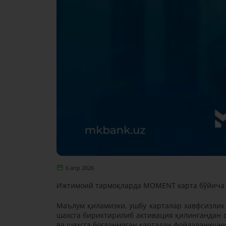
6 апр 2026
Ижтимоий тармоқларда MOMENT карта бўйича т
Маълум қиламизки, ушбу карталар хавфсизлик 
шахсга бириктирилиб активация қилингандан с
ва шахсга боғланмаган картадан фойдаланишни