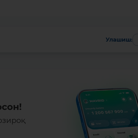
Улашиш:
сон!
озироқ