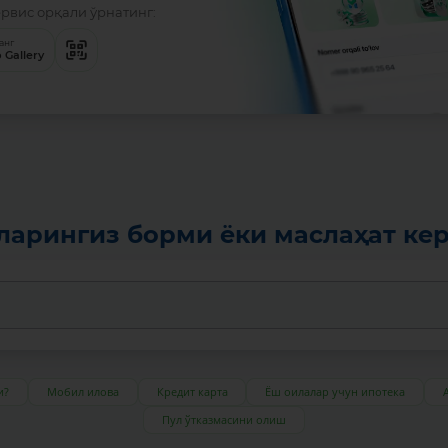
ервис орқали ўрнатинг:
анг
 Gallery
ларингиз борми ёки маслаҳат ке
и?
Мобил илова
Кредит карта
Ёш оилалар учун ипотека
Пул ўтказмасини олиш