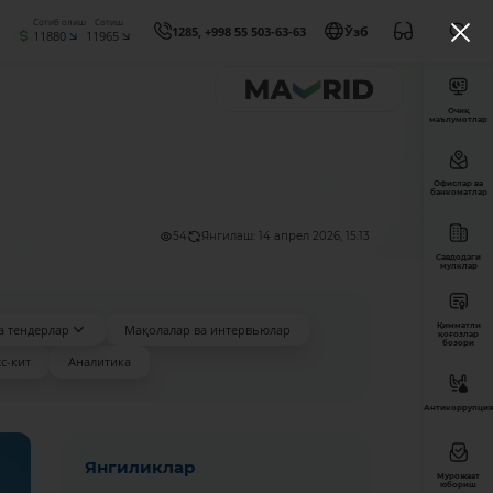
Сотиб олиш
Сотиш
1285, +998 55 503-63-63
Ўзб
11880
11965
Очиқ
маълумотлар
Офислар ва
банкоматлар
54
Янгилаш: 14 апрел 2026, 15:13
Савдодаги
мулклар
Қимматли
а тендерлар
Мақолалар ва интервьюлар
қоғозлар
бозори
с-кит
Аналитика
Антикоррупция
Янгиликлар
Мурожаат
юбориш