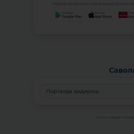
Mavrid иловасини сизга қулай бўлган с
Мавжуд
Юкланг
Юкл
Google Play
App Store
App
Савол
Омонат қандай очилад