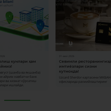
2026
31 июл 2026
олиш кунлари ҳам
Севимли ресторанингиз
ймиз!
имтиёзлари сизни
кутмоқда!
 август (шанба ва якшанба)
Батафсил
ри айрим навбатчи банк
Uzcard Sherdor картасини МКБАН
ри ва хизмат кўрсатиш
офисларида расмийлаштиринг
злари ишлайди.