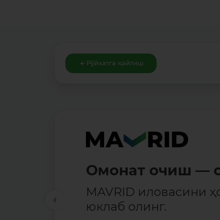
Рўйхатга қайтиш
Омонат очиш — о
MAVRID иловасини ҳ
юклаб олинг.