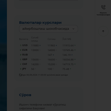
Ишонч
телефонлари
Валюталар курслари
айирбошлаш шохобчасида
Сотиб
Валюта
Сотиш
Ўзб МБ
олиш
USD
11880
11965
11915.64
EUR
13000
14000
13749.46
RUB
147
146.19
GBP
15600
16600
16034.88
CHF
14200
15200
14719.75
JPY
50
100
75.48
Курс 06.08.2026 11:00:00 ҳолатига амал қилади
Сўров
Ишонч телефони хизмат кўрсатиш
сифатини баҳоланг