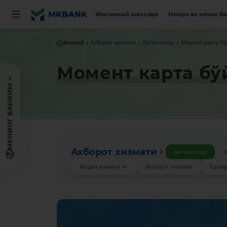
Жисмоний шахслар
Микро ва кичик б
Асосий
Ахборот хизмати
Янгиликлар
Момент карта бў
Момент карта бў
МЕНИНГ БАНКИМ
Ахборот хизмати
Янгиликлар
П
Медиа мажмуа
Матбуот хизмати
Ёшлар