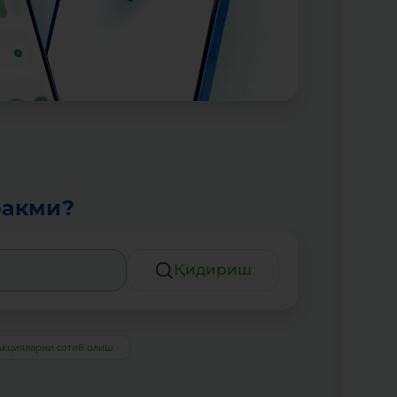
ракми?
Қидириш
Акцияларни сотиб олиш