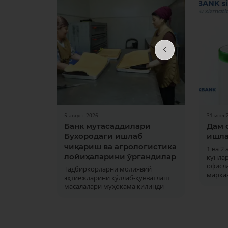
5 август 2026
31 июл 
Банк мутасаддилари
Дам 
Бухородаги ишлаб
ишла
чиқариш ва агрологистика
1 ва 2
лойиҳаларини ўргандилар
кунла
офисла
Тадбиркорларни молиявий
марка
эҳтиёжларини қўллаб-қувватлаш
масалалари муҳокама қилинди