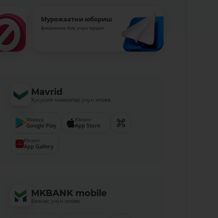
Мурожаатни юбориш
фикрингиз биз учун муҳим
Mavrid
Хусусий мижозлар учун илова
Мавжуд
Юкланг
Google Play
App Store
Юкланг
App Gallery
MKBANK mobile
Бизнес учун илова