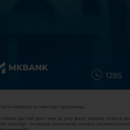
урли хабарлар ва саволлар тарқалмоқда.
сабабли дастлаб фаол эмас ва улар фақат Маврид иловаси ор
ўнг ишлайди. Активация қилинмаган, телефон рақамига уланм
нг имкони йўқ.