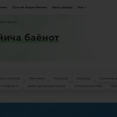
изнес
Ўрта ва йирик бизнес
Банк ҳақида
Яна
йича баёнот
йича баёнот
ресс-релизлар
Маънавият
Эълонлар
Акциялар
Танловлар в
 иттифоқи
Давлат дастурлари ижроси
Очиқ маълумотлар
Прес