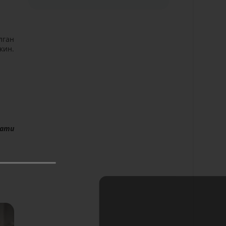
лган
кин.
мати