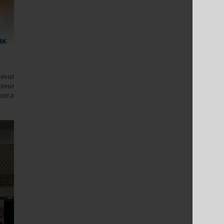
гини
гини
рига