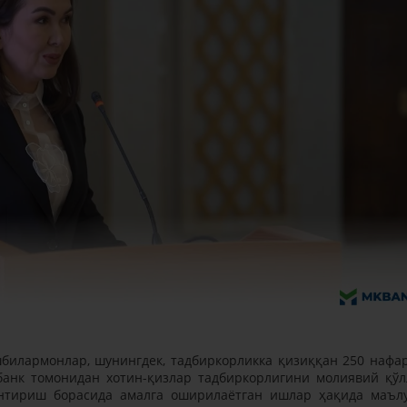
билармонлар, шунингдек, тадбиркорликка қизиққан 250 нафа
банк томонидан хотин-қизлар тадбиркорлигини молиявий қўл
нтириш борасида амалга оширилаётган ишлар ҳақида маъл