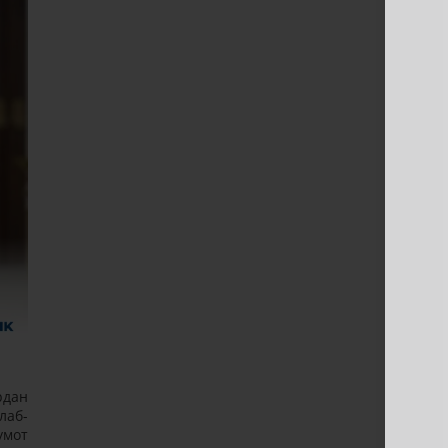
рдан
лаб-
умот