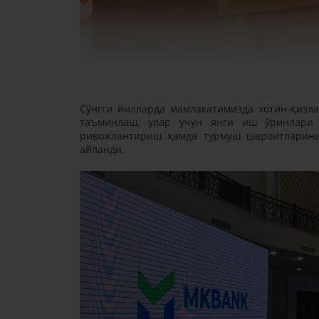
Сўнгги йилларда мамлакатимизда хотин-қизл
таъминлаш, улар учун янги иш ўринлари я
ривожлантириш ҳамда турмуш шароитларини
айланди.