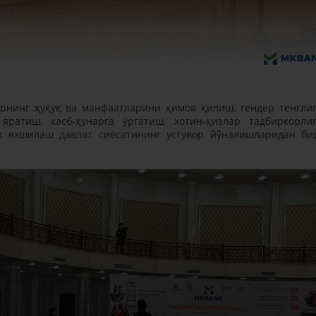
арнинг ҳуқуқ ва манфаатларини ҳимоя қилиш, гендер тенгли
ратиш, касб-ҳунарга ўргатиш, хотин-қизлар тадбиркорли
 яхшилаш давлат сиёсатининг устувор йўналишларидан би