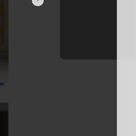
Батафс