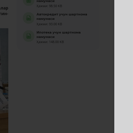
намунаси
Ҳажми: 98.50 KB
злар
тин-
Автокредит учун шартнома
намунаси
Ҳажми: 93.00 KB
Ипотека учун шартнома
намунаси
Ҳажми: 148.00 KB