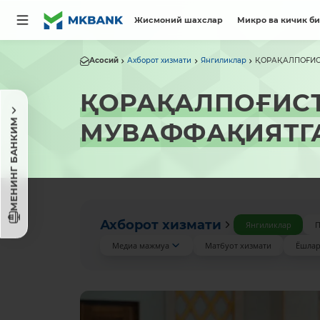
Жисмоний шахслар
Микро ва кичик б
Асосий
Ахборот хизмати
Янгиликлар
ҚОРАҚАЛПОҒИСТ
ҚОРАҚАЛПОҒИС
МЕНИНГ БАНКИМ
МУВАФФАҚИЯТГА
Ахборот хизмати
Янгиликлар
П
Медиа мажмуа
Матбуот хизмати
Ёшлар