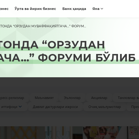
изнес
Ўрта ва йирик бизнес
Банк ҳақида
Яна
ОНДА “ОРЗУДАН МУВАФФАҚИЯТГАЧА…” ФОРУМ...
ТОНДА “ОРЗУДАН
ЧА…” ФОРУМИ БЎЛИБ
ресс-релизлар
Маънавият
Эълонлар
Акциялар
Танловлар в
 иттифоқи
Давлат дастурлари ижроси
Очиқ маълумотлар
Прес