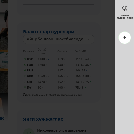
Ишонч
телефонлари
Валюталар курслари
айирбошлаш шохобчасида
Сотиб
Валюта
Сотиш
Ўзб МБ
олиш
USD
11880
11965
11915.64
EUR
13000
14000
13749.46
RUB
147
146.19
GBP
15600
16600
16034.88
CHF
14200
15200
14719.75
JPY
50
100
75.48
Курс 06.08.2026 11:00:00 ҳолатига амал қилади
Янги ҳужжатлар
Микроқарз учун шартнома