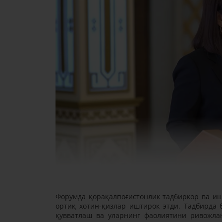
Форумда қорақалпоғистонлик тадбиркор ва иш
ортиқ хотин-қизлар иштирок этди. Тадбирда 
қувватлаш ва уларнинг фаолиятини ривожла