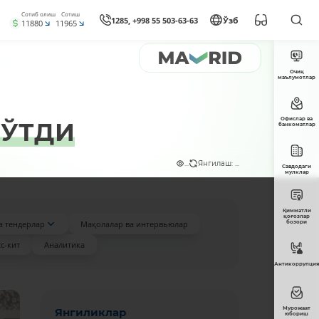
Сотиб олиш
Сотиш
1285, +998 55 503-63-63
Ўзб
11880
11965
Очиқ
маълумотлар
Офислар ва
 ЎТДИ
банкоматлар
...
Янгилаш: ...
Савдодаги
мулклар
Қимматли
қоғозлар
а тендерлар
Мақолалар ва интервьюлар
бозори
с-кит
Аналитика
Антикоррупция
Мурожаат
Янгиликлар
юбориш