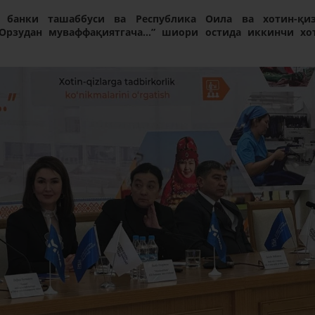
т банки ташаббуси ва Республика Оила ва хотин-қи
Орзудан муваффақиятгача…” шиори остида иккинчи хо