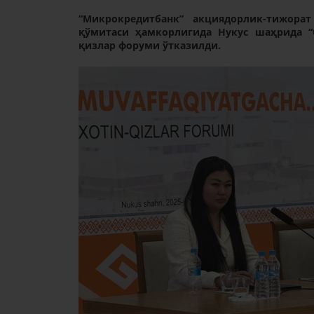
“Микрокредитбанк” акциядорлик-тижора
қўмитаси ҳамкорлигида Нукус шаҳрида “
қизлар форуми ўтказилди.