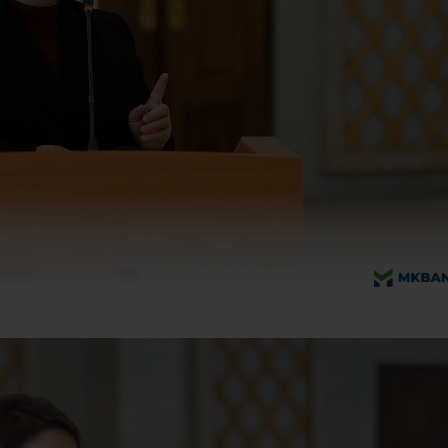
Батафсил