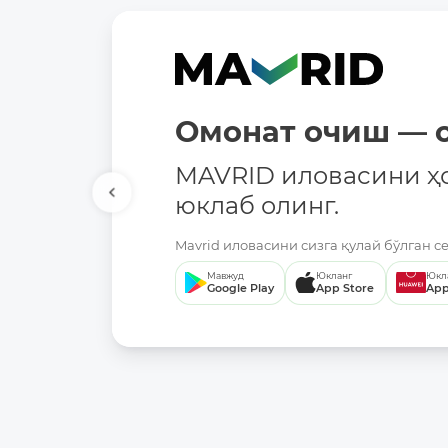
Омонат очиш — о
MAVRID иловасини ҳ
юклаб олинг.
Mavrid иловасини сизга қулай бўлган с
Мавжуд
Юкланг
Юкл
Google Play
App Store
App