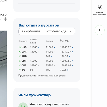
арши
Ишонч
аҳар
телефонлари
хавф
Валюталар курслари
айирбошлаш шохобчасида
Сотиб
Валюта
Сотиш
Ўзб МБ
олиш
USD
11880
11965
11886.72
EUR
13000
14000
13717.27
RUB
147
146.37
GBP
15600
16600
16007.85
CHF
14200
15200
14687.66
JPY
50
100
75.35
Курс 06.08.2026 11:00:00 ҳолатига амал қилади
Янги ҳужжатлар
Микроқарз учун шартнома