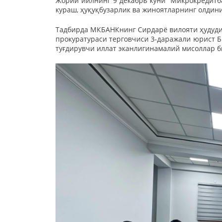
Жорий йилнинг 9 декабрь куни “Микрокредитб
кураш, ҳуқуқбузарлик ва жиноятларнинг олдини
Тадбирда МКБАНКнинг Сирдарё вилояти ҳудуди
прокуратураси терговчиси 3-даражали юрист Б.
туғдирувчи иллат эканлигинамалий мисоллар 