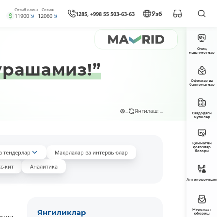
Сотиб олиш
Сотиш
1285, +998 55 503-63-63
Ўзб
11900
12060
Очиқ
маълумотлар
урашамиз!”
Офислар ва
банкоматлар
...
Янгилаш: ...
Савдодаги
мулклар
Қимматли
қоғозлар
а тендерлар
Мақолалар ва интервьюлар
бозори
с-кит
Аналитика
Антикоррупция
Мурожаат
Янгиликлар
юбориш