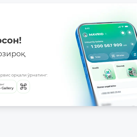
сон!
озироқ
ервис орқали ўрнатинг:
анг
 Gallery