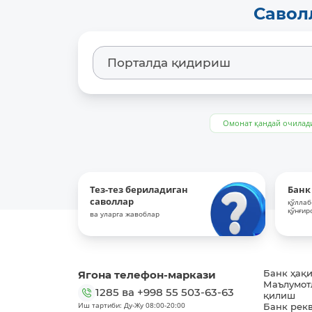
Савол
Омонат қандай очилад
Тез-тез бериладиган
Банк
саволлар
қўллаб
қўнғир
ва уларга жавоблар
Ягона телефон-маркази
Банк ҳақ
Маълумот
1285
ва
+998 55 503-63-63
қилиш
Иш тартиби: Ду-Жу 08:00-20:00
Банк рек