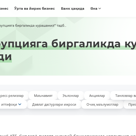
изнес
Ўрта ва йирик бизнес
Банк ҳақида
Яна
упцияга биргаликда курашамиз!” тадб...
упцияга биргаликда к
ди
ресс-релизлар
Маънавият
Эълонлар
Акциялар
Танловлар в
 иттифоқи
Давлат дастурлари ижроси
Очиқ маълумотлар
Прес