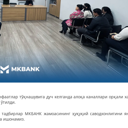
нфаатлар тўқнашувига дуч келганда алоқа каналлари орқали х
 ўтилди.
р тадбирлар МКБАНК жамоасининг ҳуқуқий саводхонлигини я
а ишонамиз.