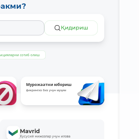
ракми?
Қидириш
Акцияларни сотиб олиш
Мурожаатни юбориш
фикрингиз биз учун муҳим
Mavrid
Хусусий мижозлар учун илова