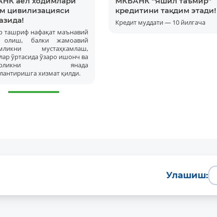
НК аёл ходимлари
МКБАНК “Яшил таъмир”
м цивилизацияси
кредитини тақдим этади!
азида!
Кредит муддати — 10 йилгача
р ташриф нафақат маънавий
а олиш, балки жамоавий
амликни мустаҳкамлаш,
ар ўртасида ўзаро ишонч ва
корликни янада
лантиришга хизмат қилди.
Батафсил
Улашиш: