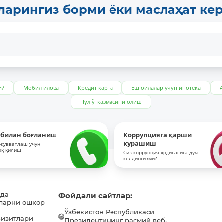
ларингиз борми ёки маслаҳат ке
и?
Мобил илова
Кредит карта
Ёш оилалар учун ипотека
Пул ўтказмасини олиш
 билан боғланиш
Коррупцияга қарши
курашиш
-қувватлаш учун
оқ қилиш
Сиз коррупция ҳодисасига дуч
келдингизми?
ида
Фойдали сайтлар:
ларни ошкор
Ўзбекистон Республикаси
визитлари
Президентининг расмий веб-...