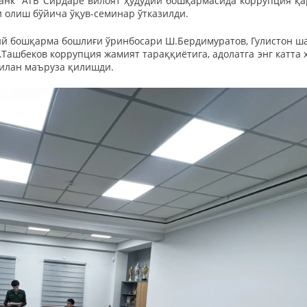
анк” АТБ Сирдарё вилоят ҳудудий бошқармасида коррупция қ
 олиш бўйича ўқув-семинар ўтказилди.
й бошқарма бошлиғи ўринбосари Ш.Бердимуратов, Гулистон ш
Ташбеков коррупция жамият тараққиётига, адолатга энг катта 
билан маъруза қилишди.