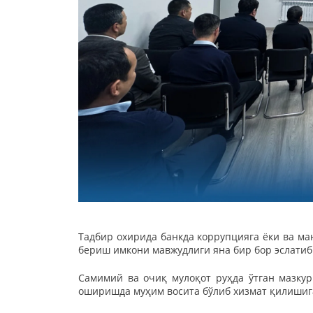
Тадбир охирида банкда коррупцияга ёки ва ма
бериш имкони мавжудлиги яна бир бор эслатиб
Самимий ва очиқ мулоқот руҳда ўтган мазку
оширишда муҳим восита бўлиб хизмат қилишиг