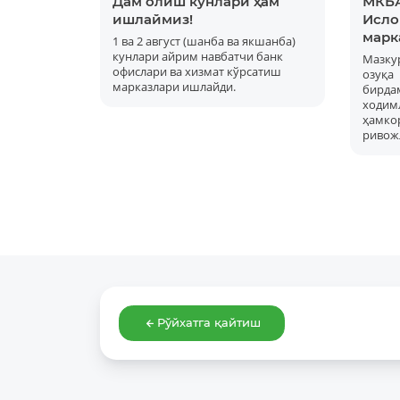
Дам олиш кунлари ҳам
МКБА
ишлаймиз!
Исло
марк
1 ва 2 август (шанба ва якшанба)
кунлари айрим навбатчи банк
Мазку
офислари ва хизмат кўрсатиш
озуқ
марказлари ишлайди.
бирд
ходимл
ҳам
ривож
Рўйхатга қайтиш