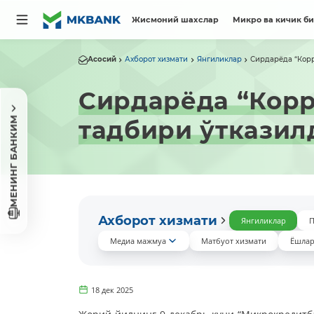
Жисмоний шахслар
Микро ва кичик б
Асосий
Ахборот хизмати
Янгиликлар
Сирдарёда “Корр
Сирдарёда “Корр
МЕНИНГ БАНКИМ
тадбири ўтказил
Ахборот хизмати
Янгиликлар
П
Медиа мажмуа
Матбуот хизмати
Ёшлар
18 дек 2025