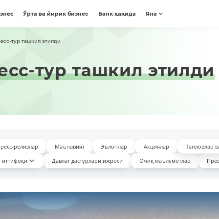
изнес
Ўрта ва йирик бизнес
Банк ҳақида
Яна
есс-тур ташкил этилди
есс-тур ташкил этилди
ресс-релизлар
Маънавият
Эълонлар
Акциялар
Танловлар в
 иттифоқи
Давлат дастурлари ижроси
Очиқ маълумотлар
Прес