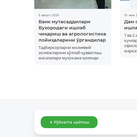
5 август 2026
31 июл 
Банк мутасаддилари
Дам 
Бухородаги ишлаб
ишла
чиқариш ва агрологистика
1 ва 2
лойиҳаларини ўргандилар
кунла
офисла
Тадбиркорларни молиявий
марка
эҳтиёжларини қўллаб-қувватлаш
масалалари муҳокама қилинди
Рўйхатга қайтиш