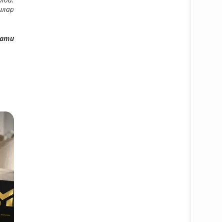
шлар
мати
Батафс