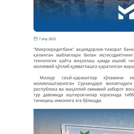
7 апр 2023
“Микрокредитбанк” акциядорлик-тижорат банк
қилинган маблағлари билан иқтисодиётнинг
технологик қайта жиҳозлаш ҳамда ишлаб ч
молиявий қўллаб-қувватлашга қаратилган жара
Мазкур саъй-ҳаракатлар кўламини кен
молиялаштирилган Сурхандарё вилоятидаги
республика ва маҳаллий оммавий ахборот во
тур давомида иштирокчилар корхонада ти
танишиш имконига эга бўлишди.