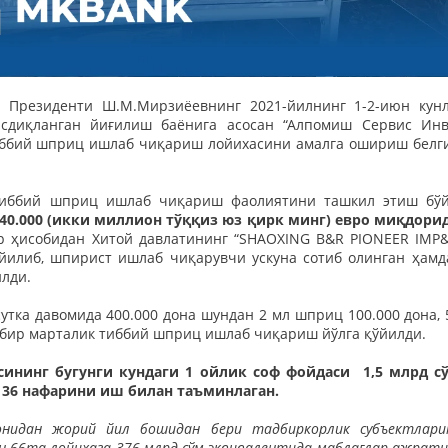
си Президенти Ш.М.Мирзиёевнинг 2021-йилнинг 1-2-июн кун
сдиқланган йиғилиш баёнига асосан “Алпомиш Сервис Инв
тиббий шприц ишлаб чиқариш лойихасини амалга ошириш белг
 тиббий шприц ишлаб чиқариш фаолиятини ташкил этиш бў
940.000 (икки миллион тўққиз юз қирк минг) евро миқдори
 ҳисобидан Хитой давлатининг “SHAOXING B&R PIONEER IMP&
ўйилиб, шпирист ишлаб чиқарувчи ускуна сотиб олинган ҳамд
илди.
сутка давомида 400.000 дона шундан 2 мл шприц 100.000 дона, 
а бир марталик тиббий шприц ишлаб чиқариш йўлга қўйилди.
сининг бугунги кундаги 1 ойлик соф фойдаси 1,5 млрд с
г 36 нафарини иш билан таъминлаган.
онидан жорий йил бошидан бери тадбиркорлик субъектлари
 66та лойиҳага 376 млрд сўм эквивалентида маблағлар ажрати