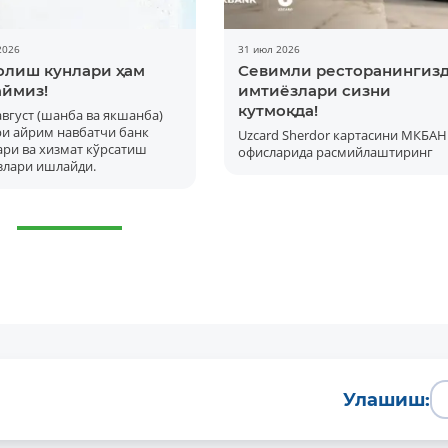
2026
31 июл 2026
олиш кунлари ҳам
Севимли ресторанингиз
ймиз!
имтиёзлари сизни
кутмоқда!
 август (шанба ва якшанба)
ри айрим навбатчи банк
Uzcard Sherdor картасини МКБАН
ри ва хизмат кўрсатиш
офисларида расмийлаштиринг
злари ишлайди.
Улашиш: