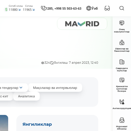
Сотиб олиш
Сотиш
1285, +998 55 503-63-63
Ўзб
11880
11965
Очиқ
маълумотлар
Офислар ва
банкоматлар
324
Янгилаш: 7 апрел 2023, 12:40
Савдодаги
мулклар
Қимматли
а тендерлар
Мақолалар ва интервьюлар
қоғозлар
бозори
с-кит
Аналитика
Антикоррупция
Янгиликлар
Мурожаат
юбориш