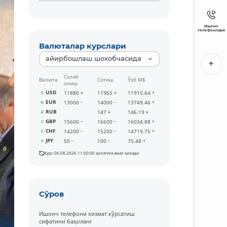
Ишонч
телефонлари
Валюталар курслари
айирбошлаш шохобчасида
Сотиб
Валюта
Сотиш
Ўзб МБ
олиш
USD
11880
11965
11915.64
EUR
13000
14000
13749.46
RUB
147
146.19
GBP
15600
16600
16034.88
CHF
14200
15200
14719.75
JPY
50
100
75.48
Курс 06.08.2026 11:00:00 ҳолатига амал қилади
Сўров
Ишонч телефони хизмат кўрсатиш
сифатини баҳоланг