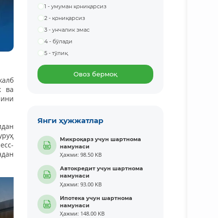
1 - умуман қониқарсиз
2 - қониқарсиз
3 - унчалик эмас
4 - бўлади
5 - тўлиқ
Овоз бермоқ
жалб
к ва
рини
Янги ҳужжатлар
дан
руҳ
Микроқарз учун шартнома
есс-
намунаси
ндан
Ҳажми: 98.50 KB
Автокредит учун шартнома
намунаси
Ҳажми: 93.00 KB
Ипотека учун шартнома
намунаси
Ҳажми: 148.00 KB