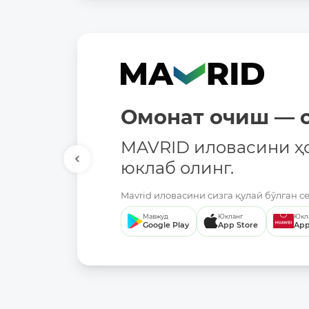
Омонат очиш — о
MAVRID иловасини ҳ
юклаб олинг.
Mavrid иловасини сизга қулай бўлган с
Мавжуд
Юкланг
Юкл
Google Play
App Store
App