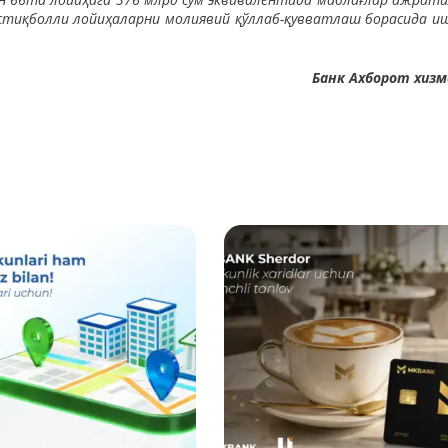
истиқболли лойиҳаларни молиявий қўллаб-қувватлаш борасида и
Банк Ахборот хиз
Батафсил