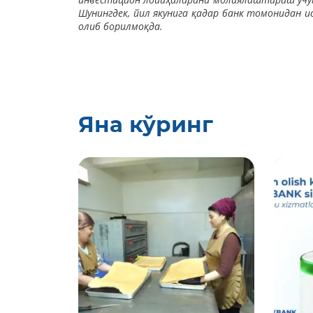
Шунингдек, йил якунига қадар банк томонидан 
олиб борилмоқда.
Яна кўринг