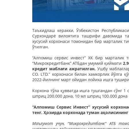
Таъкидлаш керакки, Ўзбекистон Республика
Сурхондарё вилоятига ташрифи давомида та
хусусий корхонаси томонидан бир марталик 
ўтилган.
“Алпомиш сервис инвест” ХК бир марталик
“Микрокредитбанк” АТБдан умумий қиймати
2.
кредит маблағи ажратилган.
Ушбу маблағлар
CO. LTD.” корхонаси билан хамкорлик йўлга қ
2022-йилнинг март ойидан лойиха ишга тушир
Корхона тўла қувватда ишга тушгандан сўнг 1 
шприц 200.000 дона, 10 мл шприц 100.000 дон
“Алпомиш Сервис Инвест” хусусий корхона
тенг. Ҳозирда корхонада туман аҳолисинин
Маълумот учун, “Микрокредитбанк” АТБ том
инвестицион лойиҳаларини молиялаштириш учун