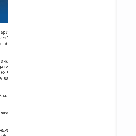
лари
ест”
илаб
йича
даги
EXP.
а ва
5 мл
ўмга
нинг
лди.