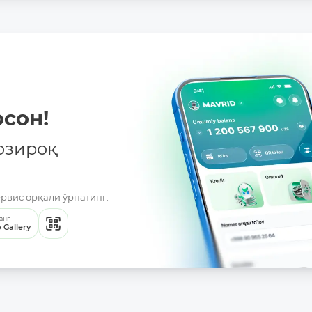
сон!
озироқ
ервис орқали ўрнатинг:
анг
 Gallery