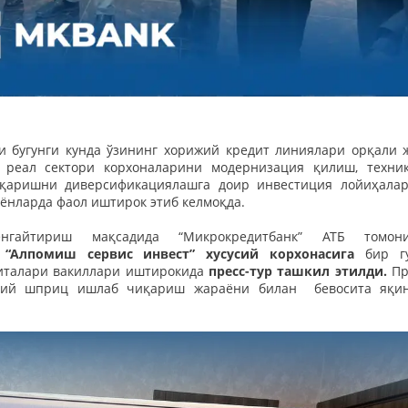
и бугунги кунда ўзининг хорижий кредит линиялари орқали 
 реал сектори корхоналарини модернизация қилиш, техни
иқаришни диверсификациялашга доир инвестиция лойиҳала
ёнларда фаол иштирок этиб келмоқда.
гайтириш мақсадида “Микрокредитбанк” АТБ томони
“Алпомиш сервис инвест” хусусий корхонасига
бир гу
ситалари вакиллари иштирокида
пресс-тур ташкил этилди.
Пр
ббий шприц ишлаб чиқариш жараёни билан бевосита яқи