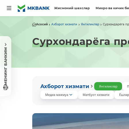
Жисмоний шахслар
Микро ва кичик б
Асосий
Ахборот хизмати
Янгиликлар
Сурхoндарёга пр
Сурхoндарёга пр
МЕНИНГ БАНКИМ
Ахборот хизмати
Янгиликлар
П
Медиа мажмуа
Матбуот хизмати
Ёшлар