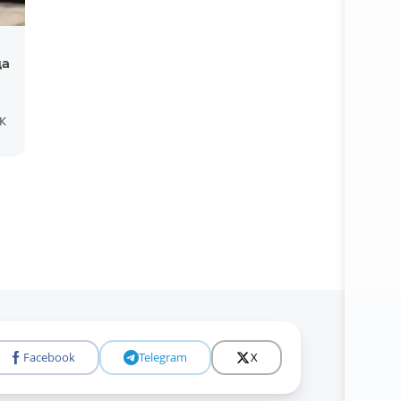
да
К
Facebook
Telegram
X