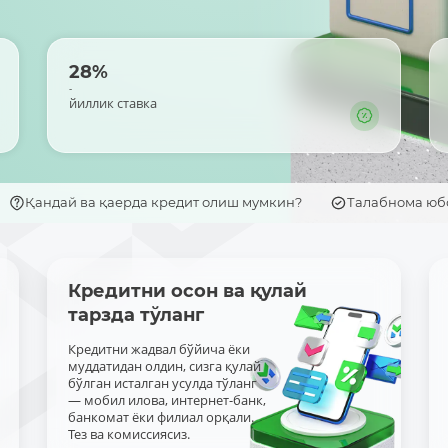
28%
-
йиллик ставка
Қандай ва қаерда кредит олиш мумкин?
Талабнома ю
Кредитни осон ва қулай
тарзда тўланг
Кредитни жадвал бўйича ёки
муддатидан олдин, сизга қулай
бўлган исталган усулда тўланг
— мобил илова, интернет-банк,
банкомат ёки филиал орқали.
Тез ва комиссиясиз.