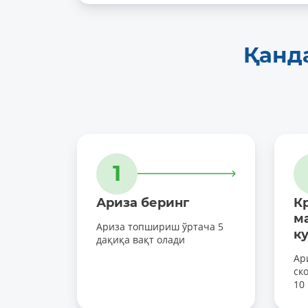
Қанд
1
Ариза беринг
К
м
Ариза топшириш ўртача 5
к
дақиқа вақт олади
Ар
ск
10