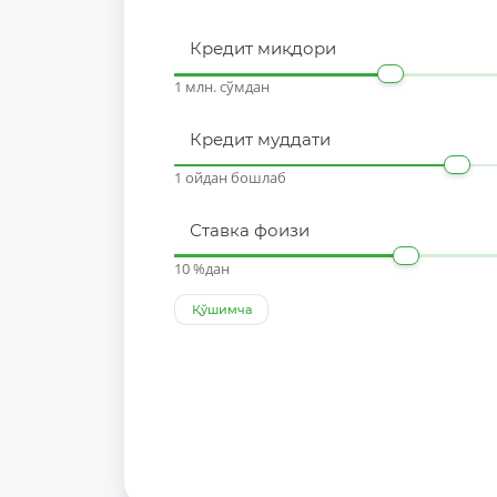
Кредит миқдори
1 млн. сўмдан
Кредит муддати
1 ойдан бошлаб
Ставка фоизи
10 %дан
Қўшимча