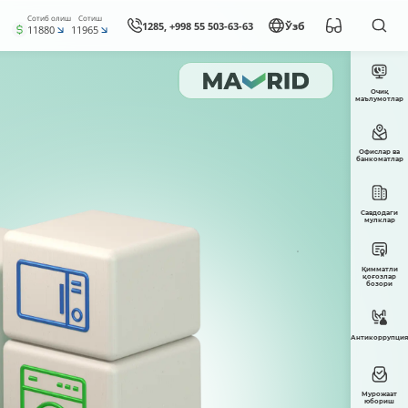
Сотиб олиш
Сотиш
1285, +998 55 503-63-63
Ўзб
11880
11965
Очиқ
маълумотлар
Офислар ва
банкоматлар
Савдодаги
мулклар
Қимматли
қоғозлар
бозори
Антикоррупция
Мурожаат
юбориш