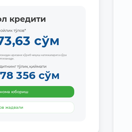
ол кредити
 ойлик тўлов*
73,63
сўм
Батафс
омонидан аризани кўриб чиқиш натижаларига кўра
лгиланади.
дитнинг тўлиқ қиймати
178 356
сўм
бнома юбориш
ов жадвали