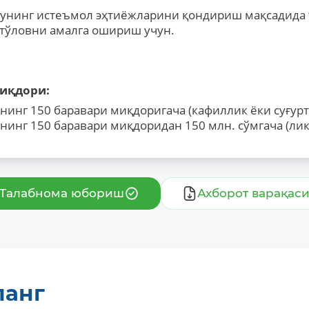
унинг истеъмол эҳтиёжларини қондириш мақсадида 
 тўловни амалга ошириш учун.
миқдори:
нинг 150 баравари миқдоригача (кафиллик ёки суғурт
нинг 150 баравари миқдоридан 150 млн. сўмгача (ли
Талабнома юбориш
Ахборот варақас
ланг