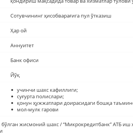
қондириш мақсадида товар ва хизматлар тўлови
Сотувчининг ҳисобварағига пул ўтказиш
Ҳар ой
Аннуитет
Банк офиси
Йўқ
учинчи шахс кафиллиги;
суғурта полислари;
қонун ҳужжатлари доирасидаги бошқа таъмин
мол-мулк гарови
 бўлган жисмоний шахс / “Микрокредитбанк” АТБ иш
и