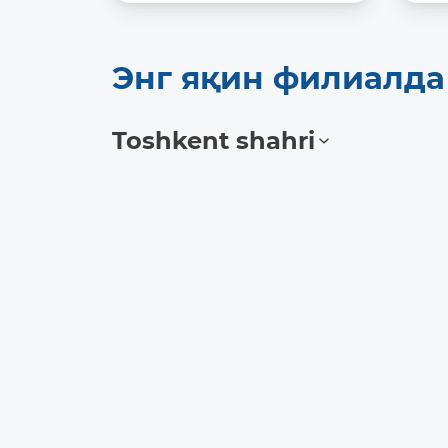
Энг яқин филиалд
Toshkent shahri