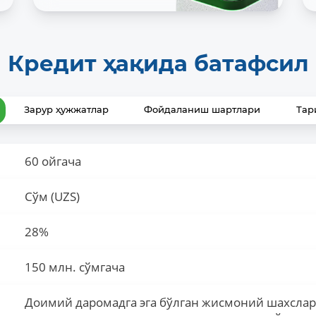
Кредит ҳақида батафсил
Зарур ҳужжатлар
Фойдаланиш шартлари
Тар
60 ойгача
Сўм (UZS)
28%
150 млн. сўмгача
Доимий даромадга эга бўлган жисмоний шахсла