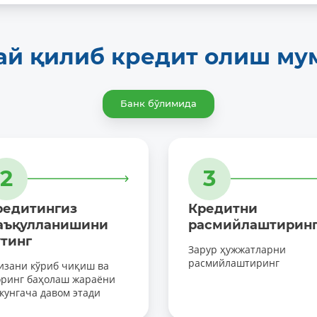
ай қилиб кредит олиш му
Банк бўлимида
2
3
редитингиз
Кредитни
аъқулланишини
расмийлаштирин
утинг
Зарур ҳужжатларни
расмийлаштиринг
изани кўриб чиқиш ва
оринг баҳолаш жараёни
 кунгача давом этади