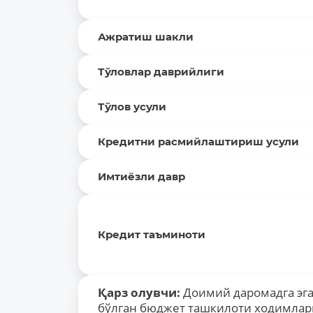
Ажратиш шакли
Тўловлар даврийлиги
Тўлов усули
Кредитни расмийлаштириш усули
Имтиёзли давр
Кредит таъминоти
Қарз
олувчи
:
Доимий даромадга эга
бўлган бюджет ташкилоти ходимлар