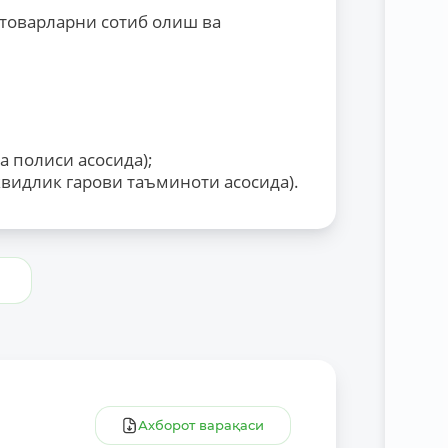
товарларни сотиб олиш ва
а полиси асосида);
квидлик гарови таъминоти асосида).
и
Ахборот варақаси