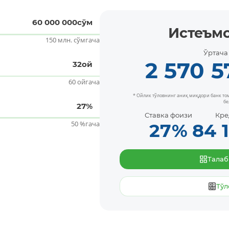
60 000 000
сўм
Истеъм
150 млн. сўмгача
Ўртача
2 570 5
32
ой
60 ойгача
* Ойлик тўловнинг аниқ миқдори банк т
Батафсил
бе
27
%
Ставка фоизи
Кре
50 %гача
27
%
84 
Тала
Тўл