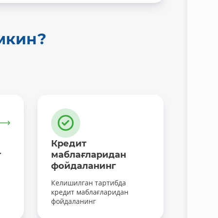
мкин?
Кредит
г
маблағларидан
фойдаланинг
Келишилган тартибда
кредит маблағларидан
фойдаланинг