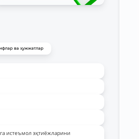
ифлар ва ҳужжатлар
рга истеъмол эҳтиёжларини