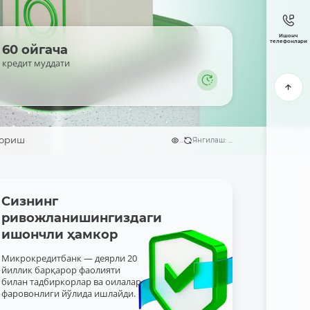
Ишонч
телефонлари
60 ойгача
кредит муддати
бориш
...
Янгилаш: ...
Сизнинг
ривожланишингиздаги
ишончли ҳамкор
Микрокредитбанк — деярли 20
йиллик барқарор фаолияти
билан тадбиркорлар ва оилалар
фаровонлиги йўлида ишлайди.