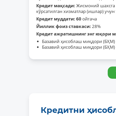
Кредит
мақсади
:
Жисмоний шахсга 
кўрсатилган хизматлар (ишлар) учун
Кредит муддати: 60
ойгача
Йиллик фоиз ставкаси:
28%
Кредит ажратишнинг энг юқори 
Базавий ҳисоблаш миқдори (БҲМ) 
Базавий ҳисоблаш миқдори (БҲМ) 
Кредитни ҳисоб