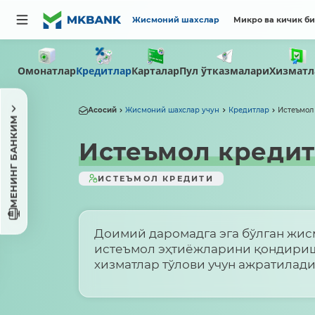
Жисмоний шахслар
Микро ва кичик б
Омонатлар
Пул ўтказмалари
Кредитлар
Карталар
Хизматл
Асосий
Жисмоний шахслар учун
Кредитлар
Истеъмол
МЕНИНГ БАНКИМ
Истеъмол креди
ИСТЕЪМОЛ КРЕДИТИ
Доимий даромадга эга бўлган жи
истеъмол эҳтиёжларини қондириш
хизматлар тўлови учун ажратилад