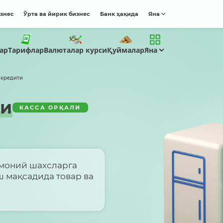
изнес
Ўрта ва йирик бизнес
Банк ҳақида
Яна
Тарифлар
ар
Валюталар курси
Қуймалар
Яна
 кредити
ти
КАССА ОРҚАЛИ
смоний шахсларга
 мақсадида товар ва
и