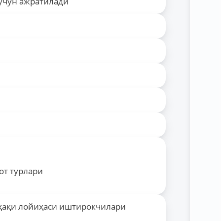
 учун ажратилади
от турлари
 ҳақи лойиҳаси иштирокчилари