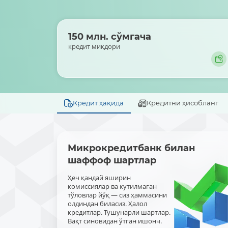
150 млн. сўмгача
кредит миқдори
Кредит ҳақида
Кредитни ҳисобланг
Микрокредитбанк билан
шаффоф шартлар
Ҳеч қандай яширин
комиссиялар ва кутилмаган
тўловлар йўқ — сиз ҳаммасини
олдиндан биласиз. Ҳалол
кредитлар. Тушунарли шартлар.
Вақт синовидан ўтган ишонч.