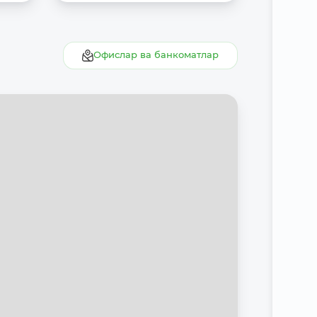
ш
Офислар ва банкоматлар