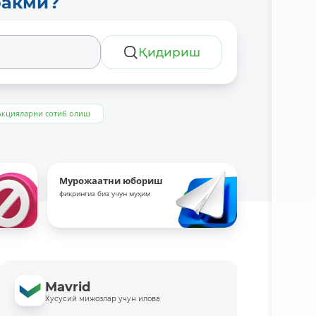
ракми?
Қидириш
Акцияларни сотиб олиш
Мурожаатни юбориш
фикрингиз биз учун муҳим
Mavrid
Хусусий мижозлар учун илова