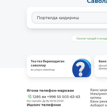
Савол
Омонат қандай очилад
Тез-тез бериладиган
Банк
саволлар
қўллаб
қўнғир
ва уларга жавоблар
Ягона телефон-маркази
Банк ҳақ
Маълумот
1285
ва
+998 55 503-63-63
қилиш
Иш тартиби: Ду-Жу 08:00-20:00
Банк рек
Ишонч телефони
Ахборот 