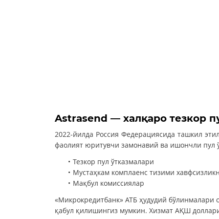
Astrasend — халқаро тезкор п
2022-йилда Россия Федерациясида ташкил этилг
фаолият юритувчи замонавий ва ишончли пул 
Тезкор пул ўтказмалари
Мустаҳкам комплаенс тизими хавфсизлик
Мақбул комиссиялар
«Микрокредитбанк» АТБ ҳудудий бўлинмалари о
қабул қилишингиз мумкин. Хизмат АҚШ доллари