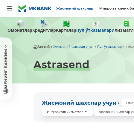
Жисмоний шахслар
Микро ва кичик б
Омонатлар
Пул ўтказмалари
Кредитлар
Карталар
Хизматл
Асосий
Жисмоний шахслар учун
Пул ўтказмалари
Ast
МЕНИНГ БАНКИМ
Astrasend
Жисмоний шахслар учун
Омо
Интерактив хизматлар
Жисмоний шахслар у