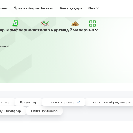
изнес
Ўрта ва йирик бизнес
Банк ҳақида
Яна
Тарифлар
ар
Валюталар курси
Қуймалар
Яна
rasend
натлар
Кредитлар
Пластик карталар
Транзит ҳисобрақамлари
чун тарифлар
Олтин қуймалар