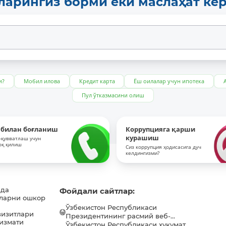
ларингиз борми ёки маслаҳат ке
и?
Мобил илова
Кредит карта
Ёш оилалар учун ипотека
Пул ўтказмасини олиш
 билан боғланиш
Коррупцияга қарши
курашиш
-қувватлаш учун
оқ қилиш
Сиз коррупция ҳодисасига дуч
келдингизми?
ида
Фойдали сайтлар:
ларни ошкор
Ўзбекистон Республикаси
визитлари
Президентининг расмий веб-...
хизмати
Ўзбекистон Республикаси ҳукумат