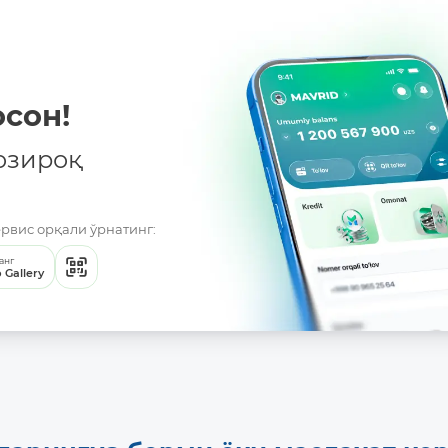
сон!
озироқ
ервис орқали ўрнатинг:
анг
 Gallery