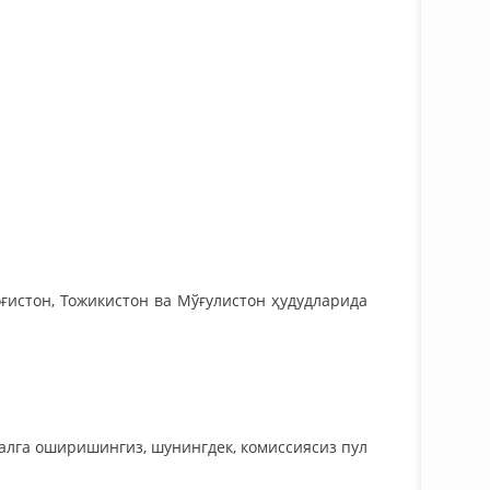
оғистон, Тожикистон ва Мўғулистон ҳудудларида
алга оширишингиз, шунингдек, комиссиясиз пул