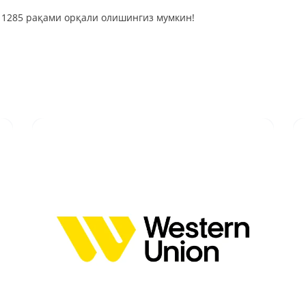
 1285 рақами орқали олишингиз мумкин!
Батафсил