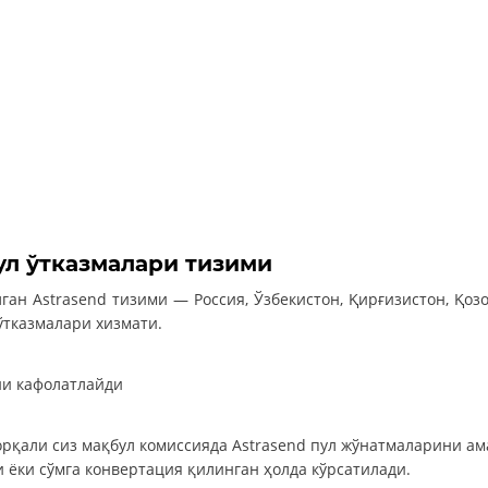
ул ўтказмалари тизими
ан Astrasend тизими — Россия, Ўзбекистон, Қирғизистон, Қоз
ўтказмалари хизмати.
ни кафолатлайди
рқали сиз мақбул комиссияда Astrasend пул жўнатмаларини ам
 ёки сўмга конвертация қилинган ҳолда кўрсатилади.