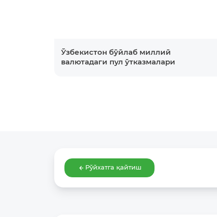
Ўзбекистон бўйлаб миллий
валютадаги пул ўтказмалари
Рўйхатга қайтиш