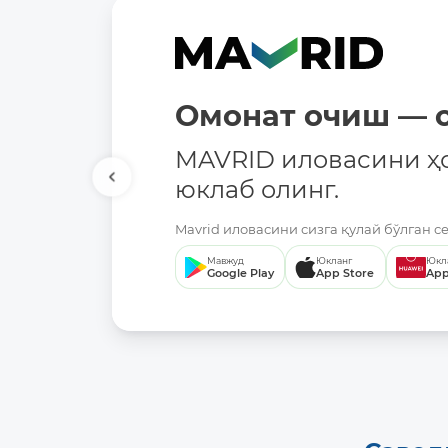
Омонат очиш — о
MAVRID иловасини ҳ
юклаб олинг.
Mavrid иловасини сизга қулай бўлган с
Мавжуд
Юкланг
Юкл
Google Play
App Store
App