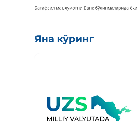
Батафсил маълумотни Банк бўлинмаларида ёки
Яна кўринг