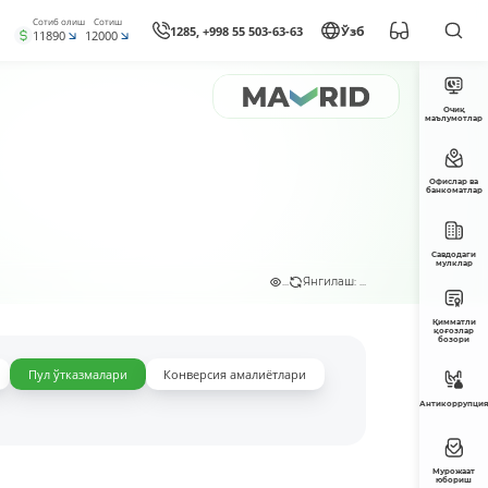
Сотиб олиш
Сотиш
1285, +998 55 503-63-63
Ўзб
11890
12000
Очиқ
маълумотлар
Офислар ва
банкоматлар
Савдодаги
мулклар
...
Янгилаш: ...
Қимматли
қоғозлар
бозори
Пул ўтказмалари
Конверсия амалиётлари
Антикоррупция
Мурожаат
юбориш