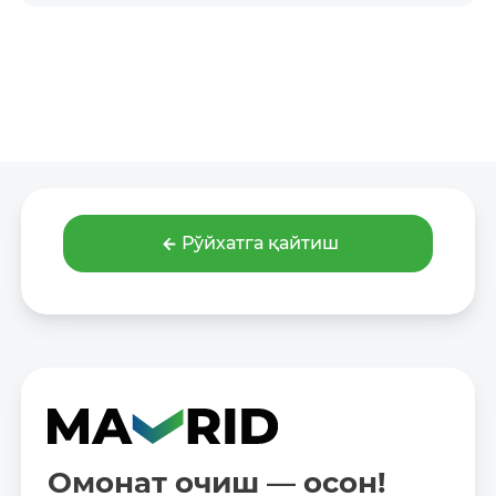
Рўйхатга қайтиш
Омонат очиш — осон!