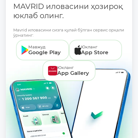
MAVRID иловасини ҳозироқ
юклаб олинг.
Mavrid иловасини сизга қулай бўлган сервис орқали
ўрнатинг:
Мавжуд
Юкланг
Google Play
App Store
Юкланг
App Gallery