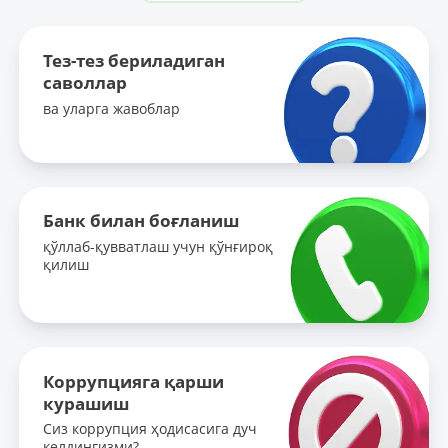
Тез-тез бериладиган
саволлар
ва уларга жавоблар
Банк билан боғланиш
қўллаб-қувватлаш учун қўнғироқ
қилиш
Коррупцияга қарши
курашиш
Сиз коррупция ҳодисасига дуч
келдингизми?