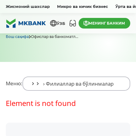
Жисмоний шахслар
Микро ва кичик бизнес
Ўрта ва 
МЕНИНГ БАНКИМ
ЎЗБ
Бош саҳифа
Офислар ва банкоматл...
Меню:
Element is not found