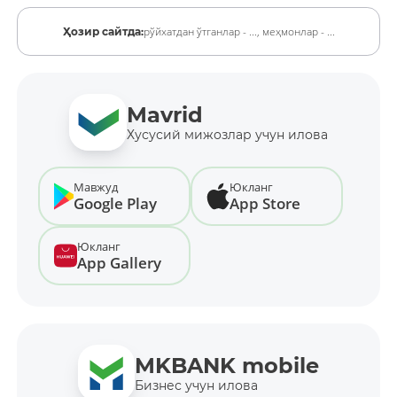
рўйхатдан ўтганлар - ...,
меҳмонлар - ...
Ҳозир сайтда:
Mavrid
Хусусий мижозлар учун илова
Мавжуд
Юкланг
Google Play
App Store
Юкланг
App Gallery
MKBANK mobile
Бизнес учун илова