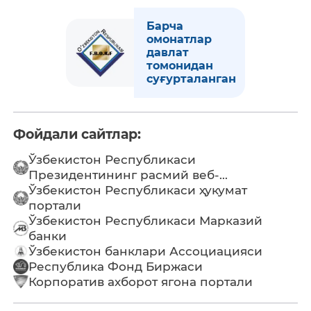
Барча
омонатлар
давлат
томонидан
суғурталанган
Фойдали сайтлар:
Ўзбекистон Республикаси
Президентининг расмий веб-...
Ўзбекистон Республикаси ҳукумат
портали
Ўзбекистон Республикаси Марказий
банки
Ўзбекистон банклари Ассоциацияси
Республика Фонд Биржаси
Корпоратив ахборот ягона портали