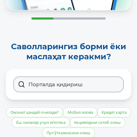
Саволларингиз борми ёки
маслаҳат керакми?
Омонат қандай очилади?
Мобил илова
Кредит карта
Ёш оилалар учун ипотека
Акцияларни сотиб олиш
Пул ўтказмасини олиш