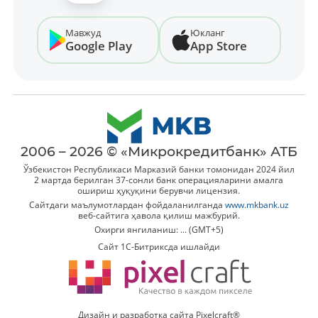
Мавжуд
Юкланг
Google Play
App Store
2006 – 2026 © «Микрокредитбанк» АТБ
Ўзбекистон Республикаси Марказий банки томонидан 2024 йил
2 мартда берилган 37-сонли банк операцияларини амалга
ошириш ҳуқуқини берувчи лицензия.
Сайтдаги маълумотлардан фойдаланилганда
www.mkbank.uz
веб-сайтига ҳавола қилиш мажбурий.
Охирги янгиланиш: ... (GMT+5)
Сайт 1C-Битриксда ишлайди
Дизайн и разработка сайта Pixelcraft®