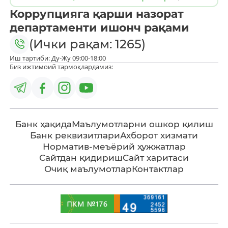
Коррупцияга қарши назорат
департаменти ишонч рақами
(Ички рақам: 1265)
Иш тартиби: Ду-Жу 09:00-18:00
Биз ижтимоий тармоқлардамиз:
Банк ҳақида
Маълумотларни ошкор қилиш
Банк реквизитлари
Ахборот хизмати
Норматив-меъёрий ҳужжатлар
Сайтдан қидириш
Сайт харитаси
Очиқ маълумотлар
Контактлар