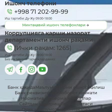
Ишонч телефони
+998 71 202-99-99
Иш тартиби: Ду-Жу 09:00-18:00
Минтақавий ишонч телефонлари
Коррупцияга қарши назорат
департаменти ишонч рақами
(Ички рақам: 1265)
Иш тартиби: Ду-Жу 09:00-18:00
Биз ижтимоий тармоқлардамиз:
Банк ҳақида
Маълумотларни ошкор қилиш
Банк реквизитлари
Ахборот хизмати
Норматив-меъёрий ҳужжатлар
Сайтдан қидириш
Сайт харитаси
Очиқ маълумотлар
Контактлар