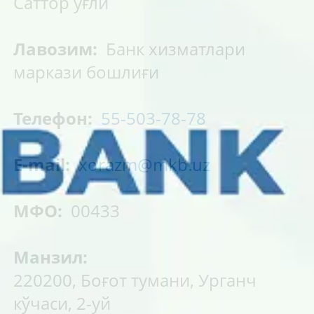
Саттор ўғли
Лавозим:
Банк хизматлари
маркази бошлиғи
Телефон:
55-503-78-78
E-mail:
xorazm@mkb.uz
МФО:
00433
Манзил:
220200, Боғот тумани, Урганч
кўчаси, 2-уй