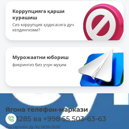
Коррупцияга қарши
курашиш
Сиз коррупция ҳодисасига дуч
келдингизми?
Мурожаатни юбориш
фикрингиз биз учун муҳим
Ягона телефон-маркази
1285
ва
+998 55 503-63-63
Иш тартиби: Ду-Жу 08:00-20:00