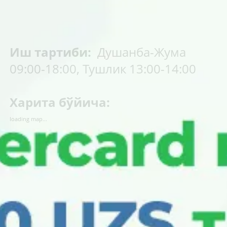
Иш тартиби:
Душанба-Жума
09:00-18:00, Тушлик 13:00-14:00
Харита бўйича:
loading map...