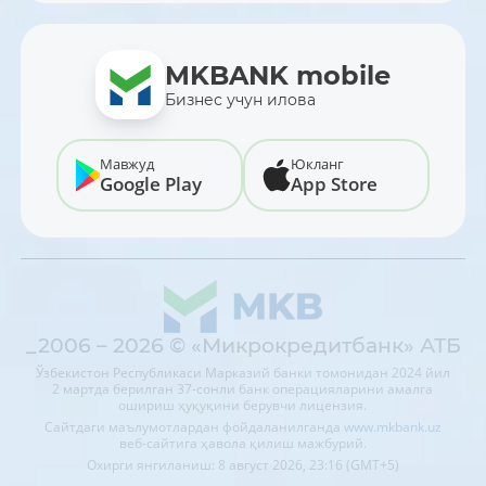
MKBANK mobile
Бизнес учун илова
Мавжуд
Юкланг
Google Play
App Store
_2006 – 2026 © «Микрокредитбанк» АТБ
Ўзбекистон Республикаси Марказий банки томонидан 2024 йил
2 мартда берилган 37-сонли банк операцияларини амалга
ошириш ҳуқуқини берувчи лицензия.
Сайтдаги маълумотлардан фойдаланилганда
www.mkbank.uz
веб-сайтига ҳавола қилиш мажбурий.
Охирги янгиланиш: 8 август 2026, 23:16 (GMT+5)