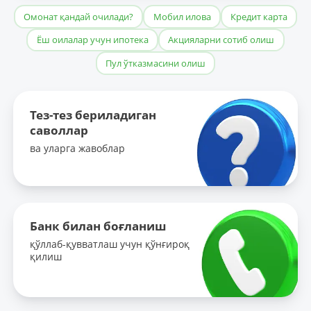
Омонат қандай очилади?
Мобил илова
Кредит карта
Ёш оилалар учун ипотека
Акцияларни сотиб олиш
Пул ўтказмасини олиш
Тез-тез бериладиган
саволлар
ва уларга жавоблар
Банк билан боғланиш
қўллаб-қувватлаш учун қўнғироқ
қилиш