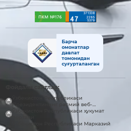
Барча
омонатлар
давлат
томонидан
суғурталанган
Фойдали сайтлар:
Ўзбекистон Республикаси
Президентининг расмий веб-...
Ўзбекистон Республикаси ҳукумат
портали
Ўзбекистон Республикаси Марказий
банки