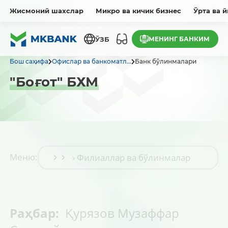
Жисмоний шахслар
Микро ва кичик бизнес
Ўрта ва 
МЕНИНГ БАНКИМ
ЎЗБ
Бош саҳифа
Офислар ва банкоматл...
Банк бўлинмалари
"Боғот" БХМ
Меню:
Раҳбар:
Қурязов Музаффар