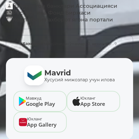
Ўзбекистон банклари Ассоциацияси
Республика Фонд Биржаси
Корпоратив ахборот ягона портали
рўйхатдан ўтганлар - 0,
меҳмонлар - 9
Ҳозир сайтда:
Mavrid
Хусусий мижозлар учун илова
Мавжуд
Юкланг
Google Play
App Store
Юкланг
App Gallery