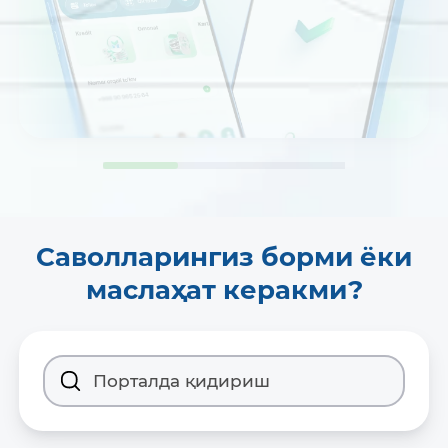
Саволларингиз борми ёки
маслаҳат керакми?