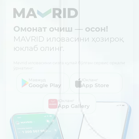
Омонат очиш — осон!
MAVRID иловасини ҳозироқ
юклаб олинг.
Mavrid иловасини сизга қулай бўлган сервис орқали
ўрнатинг:
Мавжуд
Юкланг
Google Play
App Store
Юкланг
App Gallery