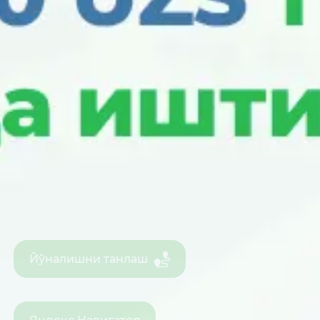
Йўналишни танлаш