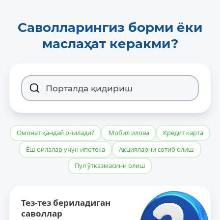
Саволларингиз борми ёки
маслаҳат керакми?
Омонат қандай очилади?
Мобил илова
Кредит карта
Ёш оилалар учун ипотека
Акцияларни сотиб олиш
Пул ўтказмасини олиш
Тез-тез бериладиган
саволлар