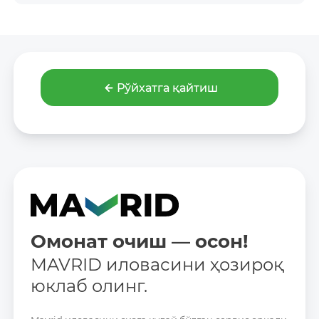
Рўйхатга қайтиш
Омонат очиш — осон!
MAVRID иловасини ҳозироқ
юклаб олинг.