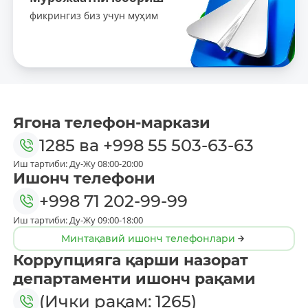
фикрингиз биз учун муҳим
Ягона телефон-маркази
1285
ва
+998 55 503-63-63
Иш тартиби: Ду-Жу 08:00-20:00
Ишонч телефони
+998 71 202-99-99
Иш тартиби: Ду-Жу 09:00-18:00
Минтақавий ишонч телефонлари
Коррупцияга қарши назорат
департаменти ишонч рақами
(Ички рақам: 1265)