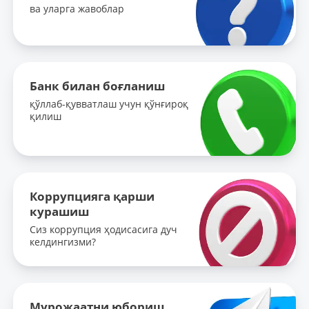
ва уларга жавоблар
Банк билан боғланиш
қўллаб-қувватлаш учун қўнғироқ
қилиш
Коррупцияга қарши
курашиш
Сиз коррупция ҳодисасига дуч
келдингизми?
Мурожаатни юбориш