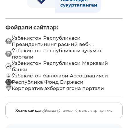
суғурталанган
Фойдали сайтлар:
Ўзбекистон Республикаси
Президентининг расмий веб-...
Ўзбекистон Республикаси ҳукумат
портали
Ўзбекистон Республикаси Марказий
банки
Ўзбекистон банклари Ассоциацияси
Республика Фонд Биржаси
Корпоратив ахборот ягона портали
рўйхатдан ўтганлар - 0,
меҳмонлар - ҳеч ким
Ҳозир сайтда: