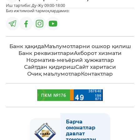
Иш тартиби: Ду-Жу 09:00-18:00
Биз ижтимоий тармоқлардамиз:
Банк ҳақида
Маълумотларни ошкор қилиш
Банк реквизитлари
Ахборот хизмати
Норматив-меъёрий ҳужжатлар
Сайтдан қидириш
Сайт харитаси
Очиқ маълумотлар
Контактлар
Барча
омонатлар
давлат
томонидан