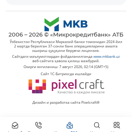
2006 – 2026 © «Микрокредитбанк» АТБ
Ўзбекистон Республикаси Марказий банки томонидан 2024 йил
2 мартда берилган 37-сонли банк операцияларини амалга
ошириш ҳуқуқини берувчи лицензия.
Сайтдаги маълумотлардан фойдаланилганда
www.mkbank.uz
веб-сайтига ҳавола қилиш мажбурий.
Охирги янгиланиш: 7 август 2026, 02:14 (GMT+5)
Сайт 1C-Битриксда ишлайди
Дизайн и разработка сайта Pixelcraft®
Батафсил