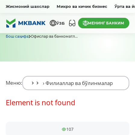
Жисмоний шахслар
Микро ва кичик бизнес
Ўрта ва 
МЕНИНГ БАНКИМ
ЎЗБ
Бош саҳифа
Офислар ва банкоматл...
Меню:
Element is not found
107