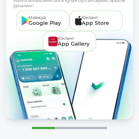
Mavrid иловасини сизга қулай бўлган сервис орқали
ўрнатинг:
Мавжуд
Юкланг
Google Play
App Store
Юкланг
App Gallery