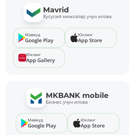
Mavrid
Хусусий мижозлар учун илова
Мавжуд
Юкланг
Google Play
App Store
Юкланг
App Gallery
MKBANK mobile
Бизнес учун илова
Мавжуд
Юкланг
Google Play
App Store