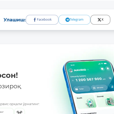
Улашиш:
Facebook
Telegram
X
hu4vvhsr2i7h4dlcmaq6lu3yv42zho/5.-Bankomat-_829_.xlsx
u4vvhsr2i7h4dlcmaq6lu3yv42zho/5.-Bankomat-_829_.xlsx
u4vvhsr2i7h4dlcmaq6lu3yv42zho/5.-Bankomat-_829_.xlsx
4vvhsr2i7h4dlcmaq6lu3yv42zho/5.-Bankomat-_829_.xlsx
4vvhsr2i7h4dlcmaq6lu3yv42zho/5.-Bankomat-_829_.xlsx
сон!
озироқ
ервис орқали ўрнатинг:
анг