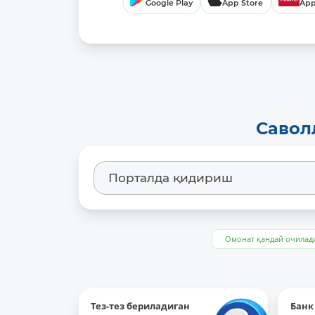
Google Play
App Store
App
Маълумотларни янгилаб бориш даврийлиги:
-
Маълумотларга хос сўзлар:
-
Олдинги нашр маълумотларига гиперслка (URL):
-
Савол
Омонат қандай очилад
Тез-тез бериладиган
Банк