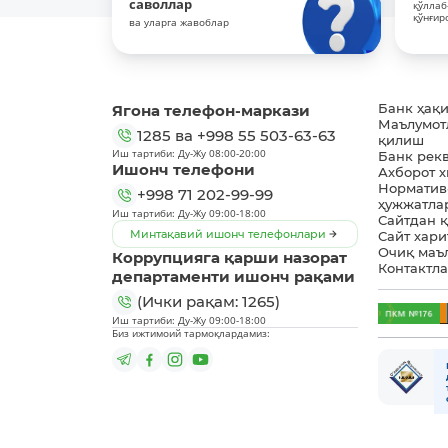
саволлар
қўллаб
қўнғир
ва уларга жавоблар
Ягона телефон-маркази
Банк ҳақ
Маълумот
1285
ва
+998 55 503-63-63
қилиш
Иш тартиби: Ду-Жу 08:00-20:00
Банк рек
Ишонч телефони
Ахборот 
Норматив
+998 71 202-99-99
ҳужжатла
Иш тартиби: Ду-Жу 09:00-18:00
Сайтдан 
Минтақавий ишонч телефонлари
Сайт хари
Очиқ маъ
Коррупцияга қарши назорат
Контактл
департаменти ишонч рақами
(Ички рақам: 1265)
Иш тартиби: Ду-Жу 09:00-18:00
Биз ижтимоий тармоқлардамиз: