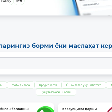
 Gallery
ларингиз борми ёки маслаҳат ке
и?
Мобил илова
Кредит карта
Ёш оилалар учун ипотека
Пул ўтказмасини олиш
 билан боғланиш
Коррупцияга қарши