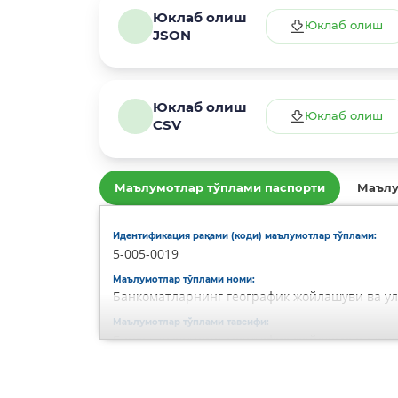
Юклаб олиш
Юклаб олиш
JSON
Юклаб олиш
Юклаб олиш
CSV
Маълумотлар тўплами паспорти
Маълу
Идентификация рақами (коди) маълумотлар тўплами:
5-005-0019
Маълумотлар тўплами номи:
Банкоматларнинг географик жойлашуви ва ул
Маълумотлар тўплами тавсифи:
Банкоматларнинг географик жойлашуви ва ул
Маълумотлар тўплами егаси:
-