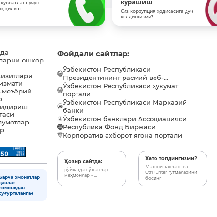
курашиш
-қувватлаш учун
оқ қилиш
Сиз коррупция ҳодисасига дуч
келдингизми?
ида
Фойдали сайтлар:
ларни ошкор
Ўзбекистон Республикаси
визитлари
Президентининг расмий веб-...
хизмати
Ўзбекистон Республикаси ҳукумат
-меъёрий
портали
р
Ўзбекистон Республикаси Марказий
қидириш
банки
таси
Ўзбекистон банклари Ассоциацияси
лумотлар
Республика Фонд Биржаси
ар
Корпоратив ахборот ягона портали
Хато топдингизми?
Ҳозир сайтда:
Матнни танланг ва
рўйхатдан ўтганлар - ...,
Ctrl+Enter тугмаларини
меҳмонлар - ...
Барча омонатлар
босинг
давлат
томонидан
суғурталанган