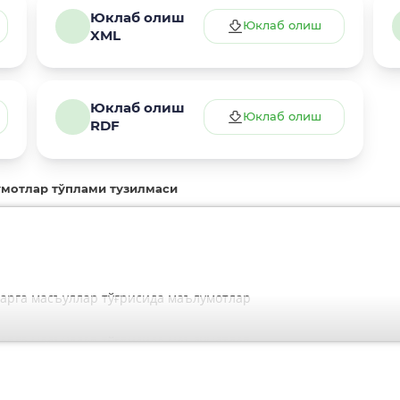
Юклаб олиш
Юклаб олиш
XML
Юклаб олиш
Юклаб олиш
RDF
мотлар тўплами тузилмаси
арга масъуллар тўғрисида маълумотлар
арга масъуллар тўғрисида маълумотлар