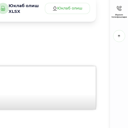
Юклаб олиш
Юклаб олиш
XLSX
Ишонч
телефонлари