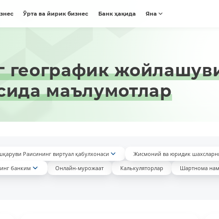
изнес
Ўрта ва йирик бизнес
Банк ҳақида
Яна
 географик жойлашуви
сида маълумотлар
шқаруви Раисининг виртуал қабулхонаси
Жисмоний ва юридик шахсларн
инг банким
Онлайн-мурожаат
Калькуляторлар
Шартнома нам