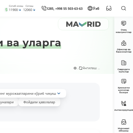
Сотиб олиш
Сотиш
1285, +998 55 503-63-63
Ўзб
11900
12060
Очиқ
маълумотлар
 ва уларга
Офислар ва
банкоматлар
...
Янгилаш: ...
Савдодаги
мулклар
Қимматли
қоғозлар
инг мурожаатларини кўриб чиқиш
бозори
уналари
Фойдали ҳаволалар
Антикоррупция
Мурожаат
юбориш