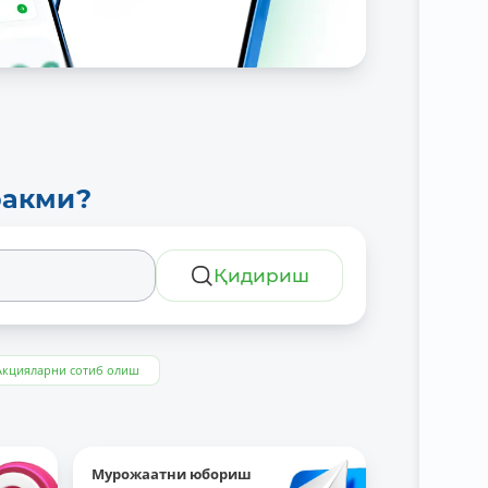
ракми?
Қидириш
Акцияларни сотиб олиш
Мурожаатни юбориш