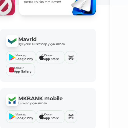
фикрингиз биз учун муҳим
Mavrid
Хусусий мижозлар учун илова
Мавжуд
Юкланг
Google Play
App Store
Юкланг
App Gallery
MKBANK mobile
Бизнес учун илова
Мавжуд
Юкланг
Google Play
App Store