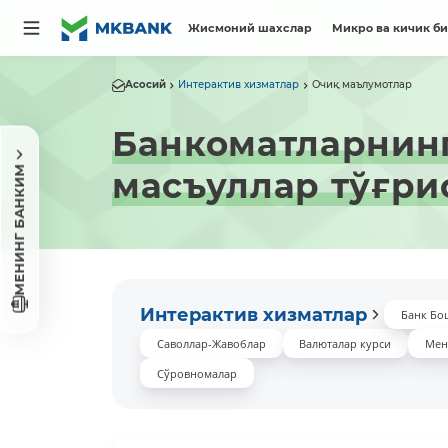
Жисмоний шахслар
Микро ва кичик б
Асосий
Интерактив хизматлар
Очиқ маълумотлар
Банкоматларнинг
МЕНИНГ БАНКИМ
масъуллар тўғри
Интерактив хизматлар
Банк Бо
Саволлар-Жавоблар
Валюталар курси
Мен
Сўровномалар