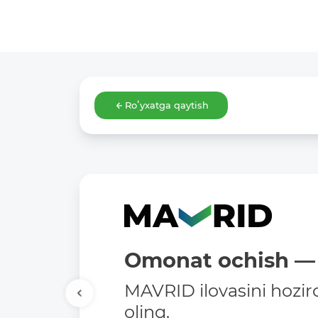
Roʻyxatga qaytish
Omonat ochish — 
MAVRID ilovasini hozir
oling.