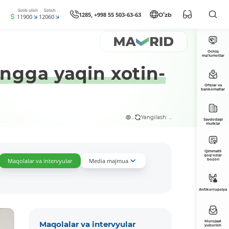
Sotib olish
Sotish
1285, +998 55 503-63-63
Oʻzb
11900
12060
Ochiq
ma’lumotlar
ngga yaqin xotin-
Ofislar va
bankomatlar
...
Yangilash: ...
Savdodagi
mulklar
Qimmatli
qog'ozlar
Maqolalar va intervyular
Media majmua
bozori
Antikorrupsiya
Murojaat
Maqolalar va intervyular
yuborish