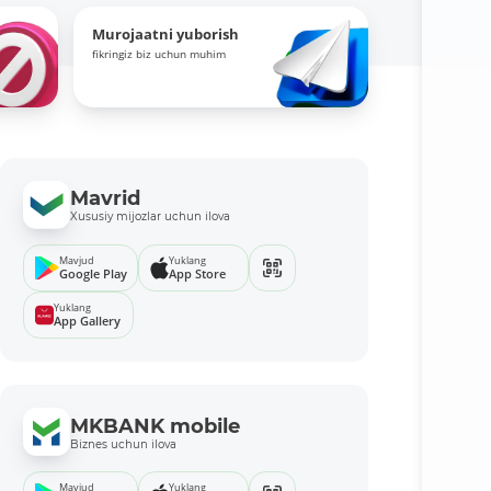
Murojaatni yuborish
fikringiz biz uchun muhim
Mavrid
Xususiy mijozlar uchun ilova
Mavjud
Yuklang
Google Play
App Store
Yuklang
App Gallery
MKBANK mobile
Biznes uchun ilova
Mavjud
Yuklang