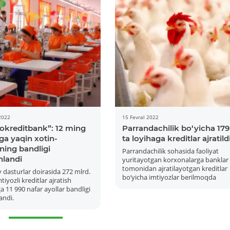
2022
15 Fevral 2022
okreditbank”: 12 ming
Parrandachilik bo‘yicha 179
ga yaqin xotin-
ta loyihaga kreditlar ajratild
rning bandligi
Kartani ochish
Videoni ko‘rish
Parrandachilik sohasida faoliyat
nlandi
yuritayotgan korxonalarga banklar
tomonidan ajratilayotgan kreditlar
y dasturlar doirasida 272 mlrd.
bo‘yicha imtiyozlar berilmoqda
tiyozli kreditlar ajratish
a 11 990 nafar ayollar bandligi
andi.