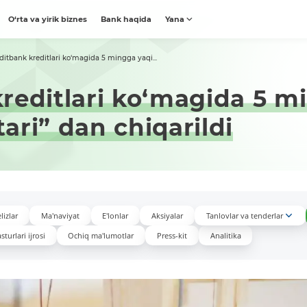
O‘rta va yirik biznes
Bank haqida
Yana
ditbank kreditlari ko‘magida 5 mingga yaqi...
reditlari ko‘magida 5 mi
tari” dan chiqarildi
lizlar
Ma'naviyat
E'lonlar
Aksiyalar
Tanlovlar va tenderlar
turlari ijrosi
Ochiq ma'lumotlar
Press-kit
Analitika