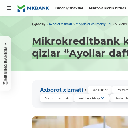
Jismoniy shaxslar
Mikro va kichik biznes
Asosiy
Axborot xizmati
Maqolalar va intervyular
Mikrokre
Mikrokreditbank k
MENING BANKIM
qizlar “Аyollar daf
Axborot xizmati
Yangiliklar
Press-re
Matbuot xizmati
Yoshlar ittifoqi
Davlat das