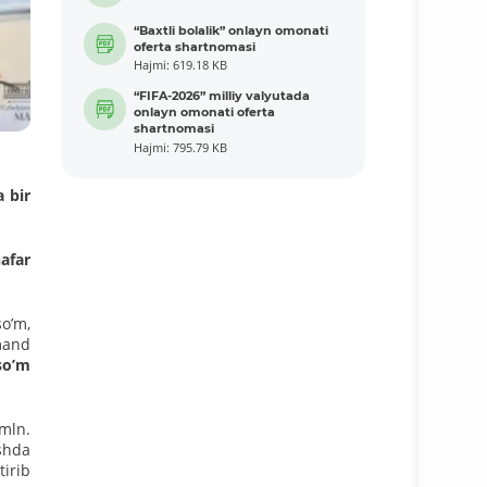
“Baxtli bolalik” onlayn omonati
oferta shartnomasi
Hajmi: 619.18 KB
“FIFA-2026” milliy valyutada
onlayn omonati oferta
shartnomasi
Hajmi: 795.79 KB
a bir
nafar
soʼm,
jmand
soʼm
.
mln.
ishda
irib