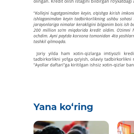
olingan. Kredit olish istagini bildirgan roʼyxatdag
“
Kollejni tugatganimdan keyin, o‘qishga kirish imko
ishlaganimdan keyin tadbirkorlikning ushbu sohasi 
jarayonlariga nimalar kerakligini bilganim bois ish 
200 million so‘m miqdorida kredit oldim. O‘zimni
ochdim. Ayni paytda korxona tomonidan 4ta yoshlarnin
tashkil qilmoqda.
Joriy yilda ham xotin-qizlarga imtiyozli kredi
tadbirkorlikni yo‘lga qo’yish, oilaviy tadbirkorlikni
“Аyollar daftari”ga kiritilgan ishsiz xotin-qizlar b
Yana ko‘ring