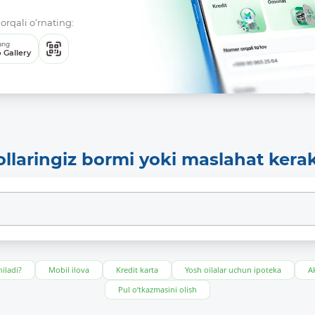
orqali o‘rnating:
ang
 Gallery
ollaringiz bormi yoki maslahat kera
iladi?
Mobil ilova
Kredit karta
Yosh oilalar uchun ipoteka
Ak
Pul o‘tkazmasini olish