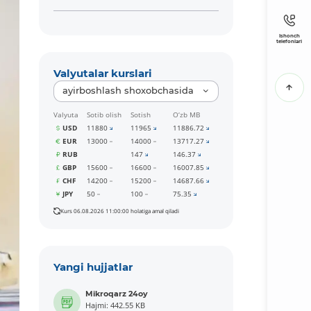
Ishonch
telefonlari
Valyutalar kurslari
ayirboshlash shoxobchasida
Valyuta
Sotib olish
Sotish
O‘zb MB
USD
11880
11965
11886.72
EUR
13000
14000
13717.27
RUB
147
146.37
GBP
15600
16600
16007.85
CHF
14200
15200
14687.66
JPY
50
100
75.35
Kurs 06.08.2026 11:00:00 holatiga amal qiladi
Yangi hujjatlar
Mikroqarz 24oy
Hajmi: 442.55 KB