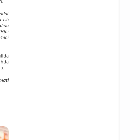
an.
uddat
i ish
adida
CHJni
o‘mni
lida
ishda
da.
zmati