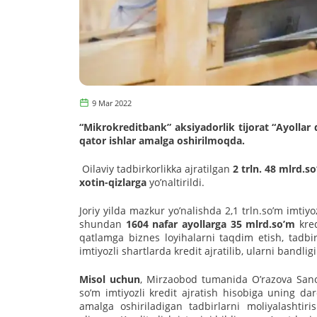
9 Mar 2022
“Mikrokreditbank” aksiyadorlik tijorat “Аyollar 
qator ishlar amalga oshirilmoqda.
Oilaviy tadbirkorlikka ajratilgan
2 trln. 48 mlrd.so
xotin-qizlarga
yoʼnaltirildi.
Joriy yilda mazkur yoʼnalishda 2,1 trln.soʼm imtiyoz
shundan
1
604 nafar ayollarga 35 mlrd.soʼm
kred
qatlamga biznes loyihalarni taqdim etish, tadbi
imtiyozli shartlarda kredit ajratilib, ularni bandl
Misol uchun
, Mirzaobod tumanida Oʼrazova Sanob
soʼm imtiyozli kredit ajratish hisobiga uning da
amalga oshiriladigan tadbirlarni moliyalashtiri