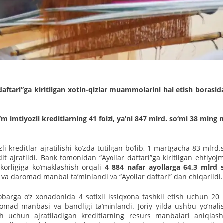
daftari”ga kiritilgan xotin-qizlar muammolarini hal etish borasid
‘m imtiyozli kreditlarning 41 foizi, yaʼni 847 mlrd. so‘mi 38 ming 
li kreditlar ajratilishi koʼzda tutilgan boʼlib, 1 martgacha 83 mlrd.
it ajratildi. Bank tomonidan “Аyollar daftari”ga kiritilgan ehtiyo
rkorligiga koʼmaklashish orqali
4 884 nafar ayollarga 64,3 mlrd 
igi va daromad manbai taʼminlandi va “Аyollar daftari” dan chiqarildi
arga oʼz xonadonida 4 sotixli issiqxona tashkil etish uchun 20 
romad manbasi va bandligi taʼminlandi. Joriy yilda ushbu yoʼnal
sh uchun ajratiladigan kreditlarning resurs manbalari aniqlasht