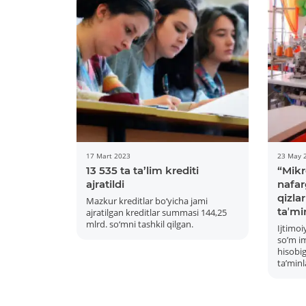
17 Mart 2023
23 May 
13 535 ta ta’lim krediti
“Mikr
ajratildi
nafar
qizla
Mazkur kreditlar bo‘yicha jami
taʼmi
ajratilgan kreditlar summasi 144,25
mlrd. so‘mni tashkil qilgan.
Ijtimoi
soʼm im
hisobig
taʼminl