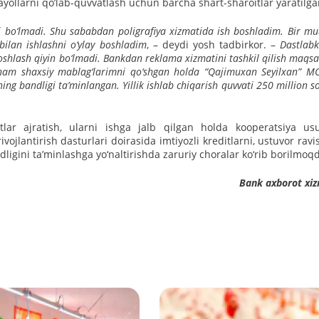
i ayollarni qoʼlab-quvvatlash uchun barcha shart-sharoitlar yaratilg
ni bo‘lmadi. Shu sababdan poligrafiya xizmatida ish boshladim. Bir m
bilan ishlashni o‘ylay boshladim
, – deydi yosh tadbirkor. –
Dastlabk
boshlash qiyin bo‘lmadi. Bankdan reklama xizmatini tashkil qilish maqs
 ham shaxsiy mablag‘larimni qo‘shgan holda “Qajimuxan Seyilxan” M
g bandligi ta’minlangan. Yillik ishlab chiqarish quvvati 250 million s
tlar ajratish, ularni ishga jalb qilgan holda kooperatsiya usu
 rivojlantirish dasturlari doirasida imtiyozli kreditlarni, ustuvor rav
andligini ta’minlashga yo‘naltirishda zaruriy choralar ko‘rib borilmoq
Bank axborot xi