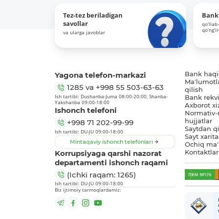
Tez-tez beriladigan
Bank 
savollar
qo‘llab
qo‘ng‘i
va ularga javoblar
Yagona telefon-markazi
Bank haq
Ma'lumotl
1285
va
+998 55 503-63-63
qilish
Ish tartibi: Dushanba-Juma 08:00-20:00, Shanba-
Bank rekviz
Yakshanba 09:00-18:00
Axborot xi
Ishonch telefoni
Normativ-
hujjatlar
+998 71 202-99-99
Saytdan qi
Ish tartibi: DU-JU 09:00-18:00
Sayt xarita
Mintaqaviy ishonch telefonlari
Ochiq ma'
Korrupsiyaga qarshi nazorat
Kontaktlar
departamenti ishonch raqami
(Ichki raqam: 1265)
Ish tartibi: DU-JU 09:00-18:00
Biz ijtimoiy tarmoqlardamiz: