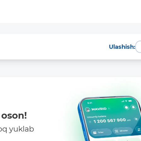
Ulashish:
oson!
oq yuklab