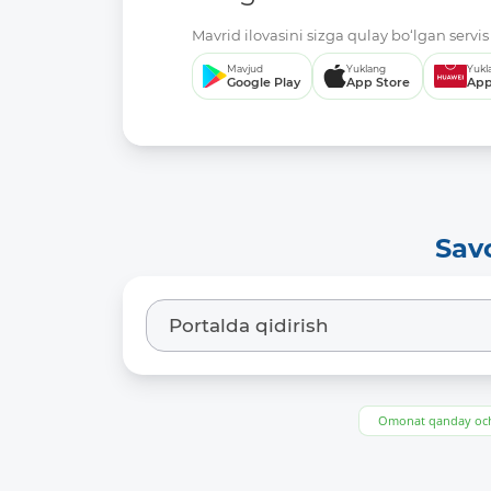
Mavrid ilovasini sizga qulay bo‘lgan servis 
Mavjud
Yuklang
Yukl
Google Play
App Store
App
Sav
Omonat qanday och