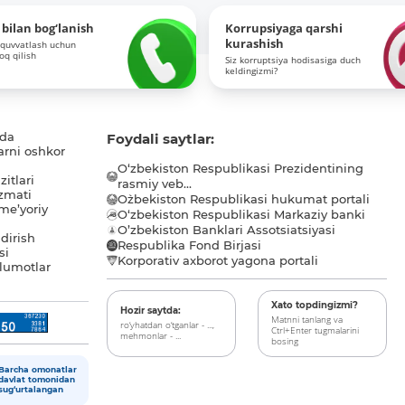
bilan bog‘lanish
Korrupsiyaga qarshi
kurashish
-quvvatlash uchun
roq qilish
Siz korruptsiya hodisasiga duch
keldingizmi?
ida
Foydali saytlar:
arni oshkor
O‘zbekiston Respublikasi Prezidentining
itlari
rasmiy veb...
zmati
O`zbekiston Respublikasi hukumat portali
me’yoriy
O‘zbekiston Respublikasi Markaziy banki
O’zbekiston Banklari Assotsiatsiyasi
dirish
Respublika Fond Birjasi
si
Korporativ axborot yagona portali
lumotlar
Xato topdingizmi?
Hozir saytda:
Matnni tanlang va
ro‘yhatdan o‘tganlar - ...,
Ctrl+Enter tugmalarini
mehmonlar - ...
bosing
Barcha omonatlar
davlat tomonidan
sug‘urtalangan