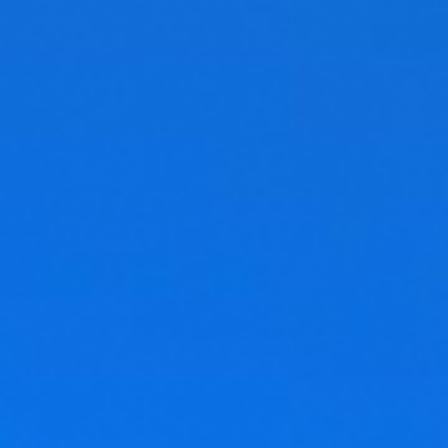
207-46-51 (ichki raqam:1218).
Yigʻilish oʻtkazish boʻyicha qoʻshimcha
axborot va unda koʻriladigan masalalarning
materiallari bilan yuqoridagi manzilga va
quyidagi telefon raqamlariga murojaat qilish
hamda Bankning korporativ veb-sayti
(
https://mkbank.uz
) va “E-Vote” elektron ovoz
berish platformasi (
https://evote.uz
) orqali
tanishish mumkin.
Telefon: 998 (71) 207-46-51 (ichki
raqam:1218, 1304)
Bank Kuzatuv kengashi
44
Yangilash: 4 Iyun 2026, 09:56