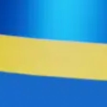
axborot-kommunikatsiya texnologiyalaridan
foydalangan holda masofadan turib ishtirok
etish va ovoz berish “E-Vote” elektron ovoz
berish platformasida (
https://evote.uz
)
“Xoʻjalik jamiyatlari boshqaruv organlarining
yigʻilishlarida axborot-kommunikatsiya
texnologiyalaridan foydalangan holda
masofadan turib ishtirok etish va ovoz berish
tartibi toʻgʻrisida” Nizom (ro‘yxat raqami
3613, 2025-yil 24-mart) va “Qimmatli
qogʻozlar Markaziy depozitariysi tomonidan
E-Vote elektron ovoz berish xizmatidan
foydalanish boʻyicha xizmatlar koʻrsatish
Qoidalari”ga muvofiq amalga oshiriladi.
Jumladan:
ishtirokchi yigʻilish boshlangunga qadar
platformadagi avtorizatsiya va