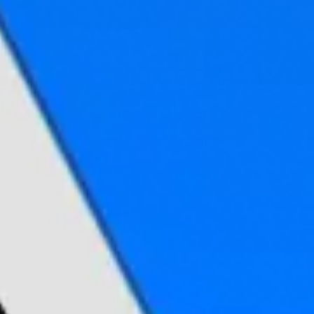
Soʻrov
Ishonch telefoni xizmat ko'rsatish
sifatini baholang
1 - umuman qoniqarsiz
2 - qoniqarsiz
3 - unchalik emas
4 - bo'ladi
5 - to'liq
Ovoz berish