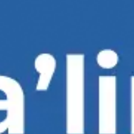
“Mikrokreditbank” aksiyadorlik-tijorat banki
aksiyadorlarining DIQQATIGA!
HURMATLI AKSIYADORLAR!
“Mikrokreditbank” aksiyadorlik-tijorat banki
Kuzatuv kengashi Aksiyadorlarning
navbatdagi yillik umumiy yigʻilishi 2026-yil 29-
iyun kuni, soat 15:00 dan boshlab, bevosita
Toshkent shahri, Amir Temur shox koʻchasi 4-
uy manzilida joylashgan “Mikrokreditbank”
ATB majlislar zalida va “E-Vote” elektron ovoz
berish platformasida (
https://evote.uz
)
masofadan turib ishtirok etish orqali
oʻtkazilishini ma’lum qiladi.
Yigʻilish kun tartibi:
1. “Mikrokreditbank” aksiyadorlik-tijorat