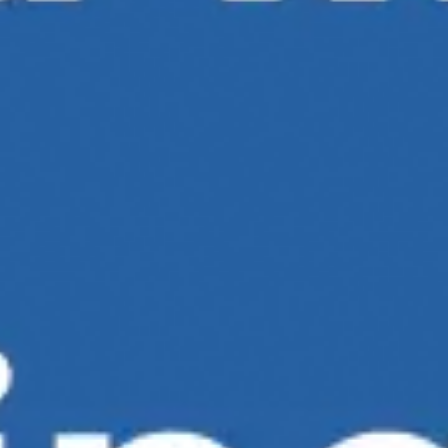
bankining sanoq komissiyasi tarkibini
tasdiqlash.
2. “Mikrokreditbank” aksiyadorlik-tijorat
bankining 2025-yil yakunlari boʻyicha
Aksiyadorlarning navbatdagi yillik umumiy
yigʻilishi reglamentini tasdiqlash.
3. “Mikrokreditbank” aksiyadorlik-tijorat
bankining 2025-yil faoliyati yakunlari boʻyicha
Kuzatuv kengashining hisobotini tasdiqlash.
4. “Mikrokreditbank” aksiyadorlik-tijorat
banki Boshqaruvining 2025-yil yakunlari
boʻyicha va Bankni rivojlantirish strategiyasi
toʻgʻrisidagi hisobotini hamda Bankning 2026-
yildagi ustuvor vazifalarini tasdiqlash.