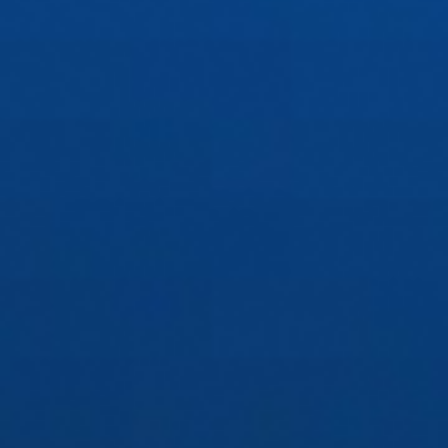
Barcha
omonatlar
davlat
tomonidan
sug‘urtalangan
Foydali saytlar:
O‘zbekiston Respublikasi Prezidentining
rasmiy veb...
O`zbekiston Respublikasi hukumat
portali
O‘zbekiston Respublikasi Markaziy banki
O’zbekiston Banklari Assotsiatsiyasi
Respublika Fond Birjasi
Korporativ axborot yagona portali