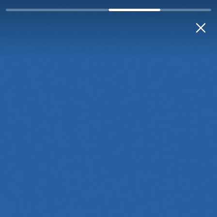
Jismoniy shaxslar
Mikro va kichik biznes
O‘rta va yirik 
MENING BANKIM
OʻZB
Bosh sahifa
Axborot xizmati
E'lonlar
“Mikrokreditbank” ATB
Aksiyadorlarining
navbatdagi yillik umumiy
yigʻilishi o‘tkaziladi
Menyu: