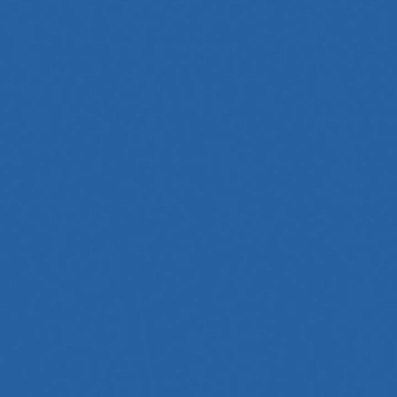
4 Iyun 2026