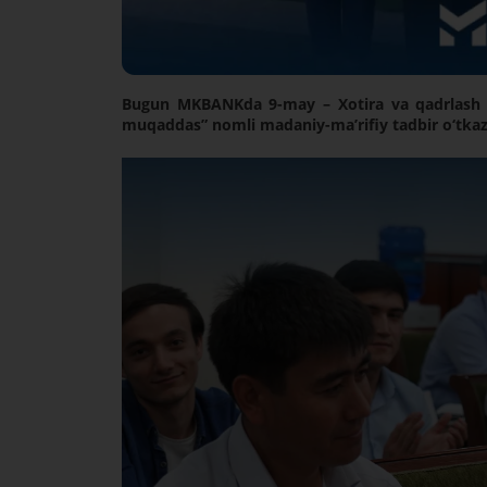
Bugun MKBANKda 9-may – Xotira va qadrlash ku
muqaddas” nomli madaniy-ma’rifiy tadbir o‘tkazi