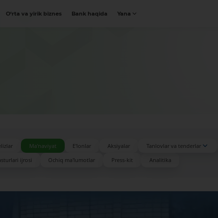
O‘rta va yirik biznes
Bank haqida
Yana
lizlar
Ma'naviyat
E'lonlar
Aksiyalar
Tanlovlar va tenderlar
turlari ijrosi
Ochiq ma'lumotlar
Press-kit
Analitika