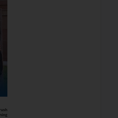
rush
ning