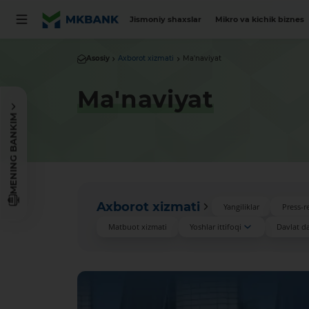
Jismoniy shaxslar
Mikro va kichik biznes
Asosiy
Axborot xizmati
Ma'naviyat
Ma'naviyat
MENING BANKIM
Axborot xizmati
Yangiliklar
Press-re
Matbuot xizmati
Yoshlar ittifoqi
Davlat das