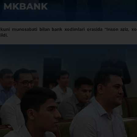
ni munosabati bilan bank xodimlari orasida “Inson aziz, xot
ldi.