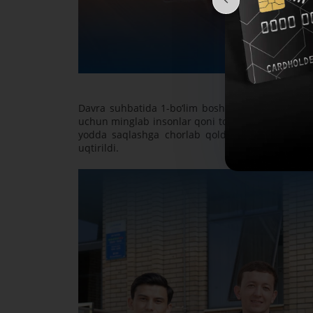
Davra suhbatida 1-bo‘lim boshlig‘i Eshtuktar Bo‘ri
uchun minglab insonlar qoni to'kilganini, bunday
yodda saqlashga chorlab qoldi. Shuningdek, bugu
uqtirildi.