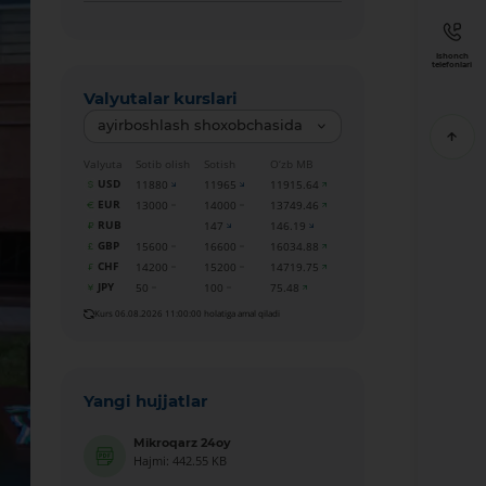
Ishonch
telefonlari
Valyutalar kurslari
ayirboshlash shoxobchasida
Valyuta
Sotib olish
Sotish
O‘zb MB
USD
11880
11965
11915.64
EUR
13000
14000
13749.46
RUB
147
146.19
GBP
15600
16600
16034.88
CHF
14200
15200
14719.75
JPY
50
100
75.48
Kurs 06.08.2026 11:00:00 holatiga amal qiladi
Yangi hujjatlar
Mikroqarz 24oy
Hajmi: 442.55 KB