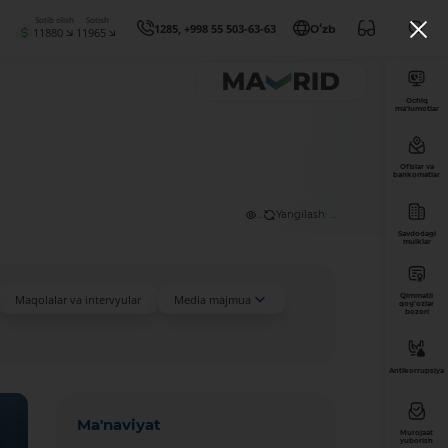
Sotib olish
Sotish
1285, +998 55 503-63-63
Oʻzb
11880
11965
Ochiq
ma’lumotlar
Ofislar va
bankomatlar
...
Yangilash: ...
Savdodagi
mulklar
Qimmatli
Maqolalar va intervyular
Media majmua
qog'ozlar
bozori
Antikorrupsiya
Ma'naviyat
Murojaat
yuborish