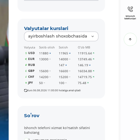
Ishonch
telefonlari
Valyutalar kurslari
ayirboshlash shoxobchasida
Valyuta
Sotib olish
Sotish
O‘zb MB
USD
11880
11965
11915.64
EUR
13000
14000
13749.46
RUB
147
146.19
GBP
15600
16600
16034.88
CHF
14200
15200
14719.75
JPY
50
100
75.48
Kurs 06.08.2026 11:00:00 holatiga amal qiladi
Soʻrov
Ishonch telefoni xizmat ko'rsatish sifatini
baholang