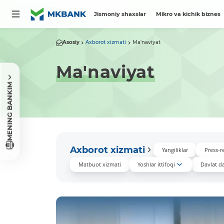
Jismoniy shaxslar
Mikro va kichik biznes
Asosiy
Axborot xizmati
Ma'naviyat
Ma'naviyat
MENING BANKIM
Axborot xizmati
Yangiliklar
Press-re
Matbuot xizmati
Yoshlar ittifoqi
Davlat das