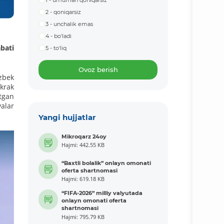
1 - umuman qoniqarsiz
2 - qoniqarsiz
3 - unchalik emas
4 - bo'ladi
bati
5 - to'liq
Ovoz berish
izbek
ʼkrak
tgan
valar
Yangi hujjatlar
Mikroqarz 24oy
Hajmi: 442.55 KB
“Baxtli bolalik” onlayn omonati
oferta shartnomasi
Hajmi: 619.18 KB
“FIFA-2026” milliy valyutada
onlayn omonati oferta
shartnomasi
Hajmi: 795.79 KB