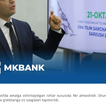
oʼlda amalga oshirilayotgan ishlar xususida fikr almashildi. Sh
 gʼoliblariga oʼz sovgʼalari topshirildi.