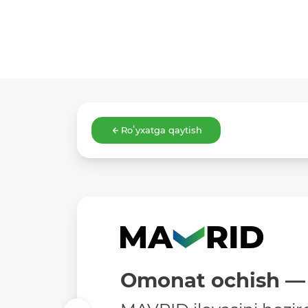
Roʻyxatga qaytish
Omonat ochish — 