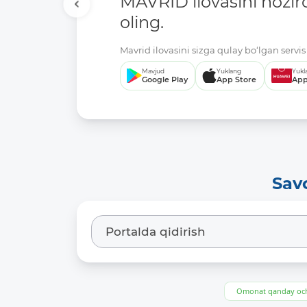
MAVRID ilovasini hozir
oling.
Mavrid ilovasini sizga qulay bo‘lgan servis 
Mavjud
Yuklang
Yukl
Google Play
App Store
App
Sav
Omonat qanday och