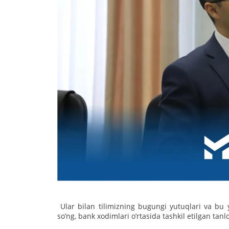
Ular bilan tilimizning bugungi yutuqlari va bu y
soʼng, bank xodimlari oʼrtasida tashkil etilgan tanlov