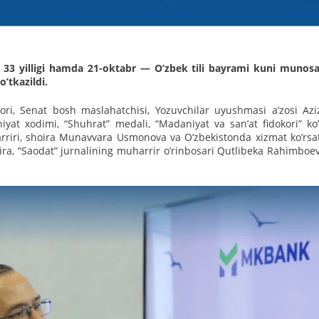
ng 33 yilligi hamda 21-oktabr — Oʼzbek tili bayrami kuni munosa
ʼtkazildi.
tori, Senat bosh maslahatchisi, Yozuvchilar uyushmasi aʼzosi Аz
yat xodimi, “Shuhrat” medali, “Madaniyat va sanʼat fidokori” ko
arriri, shoira Munavvara Usmonova va Oʼzbekistonda xizmat koʼrsa
ira, “Saodat” jurnalining muharrir oʼrinbosari Qutlibeka Rahimboe