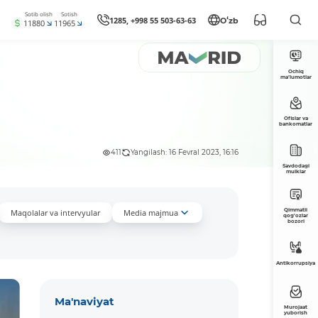
Sotib olish
Sotish
1285, +998 55 503-63-63
Oʻzb
11880
11965
Ochiq
ma’lumotlar
Ofislar va
bankomatlar
411
Yangilash: 16 Fevral 2023, 16:16
Savdodagi
mulklar
Qimmatli
Maqolalar va intervyular
Media majmua
qog'ozlar
bozori
Antikorrupsiya
Ma'naviyat
Murojaat
yuborish