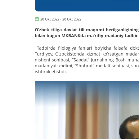
20 Okt 2022 - 20 Okt 2022
Oʼzbek tiliga davlat tili maqomi berilganligini
bilan bugun MKBANKda maʼrifiy-madaniy tadbir o
Tadbirda filologiya fanlari boʼyicha falsafa dok
Turdiyev, Oʼzbekistonda xizmat koʼrsatgan madani
nishoni sohibasi, “Saodat” jurnalining Bosh muh
madaniyat xodimi, “Shuhrat” medali sohibasi, sho
ishtirok etishdi.