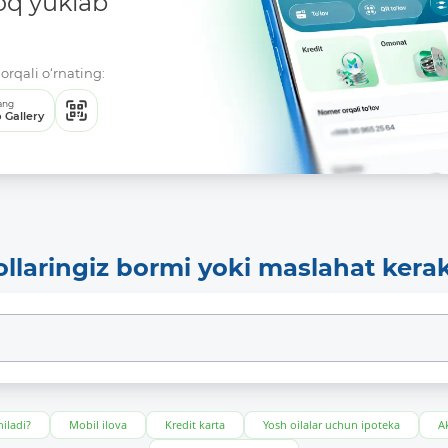
oq yuklab
orqali o‘rnating:
ang
 Gallery
ollaringiz bormi yoki maslahat kera
iladi?
Mobil ilova
Kredit karta
Yosh oilalar uchun ipoteka
Ak