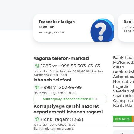
Tez-tez beriladigan
Bank 
savollar
qo‘llab
qo‘ng‘i
va ularga javoblar
Yagona telefon-markazi
Bank haq
Ma'lumotl
1285
va
+998 55 503-63-63
qilish
Ish tartibi: Dushanba-Juma 08:00-20:00, Shanba-
Bank rekviz
Yakshanba 09:00-18:00
Axborot xi
Ishonch telefoni
Normativ-
hujjatlar
+998 71 202-99-99
Saytdan qi
Ish tartibi: DU-JU 09:00-18:00
Sayt xarita
Mintaqaviy ishonch telefonlari
Ochiq ma'
Korrupsiyaga qarshi nazorat
Kontaktlar
departamenti ishonch raqami
(Ichki raqam: 1265)
Ish tartibi: DU-JU 09:00-18:00
Biz ijtimoiy tarmoqlardamiz: