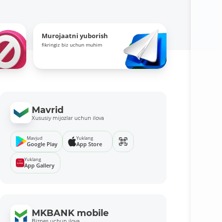
Murojaatni yuborish
fikringiz biz uchun muhim
Mavrid
Xususiy mijozlar uchun ilova
Mavjud
Yuklang
Google Play
App Store
Yuklang
App Gallery
MKBANK mobile
Biznes uchun ilova