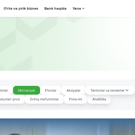
O‘rta va yirik biznes
Bank haqida
Yana
lizlar
Ma'naviyat
E'lonlar
Aksiyalar
Tanlovlar va tenderlar
turlari ijrosi
Ochiq ma'lumotlar
Press-kit
Analitika