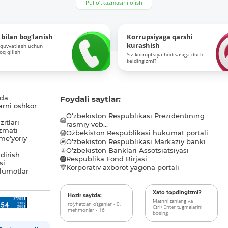
Pul o‘tkazmasini olish
bilan bog‘lanish
Korrupsiyaga qarshi
kurashish
-quvvatlash uchun
roq qilish
Siz korruptsiya hodisasiga duch
keldingizmi?
ida
Foydali saytlar:
arni oshkor
O‘zbekiston Respublikasi Prezidentining
itlari
rasmiy veb...
zmati
O`zbekiston Respublikasi hukumat portali
me’yoriy
O‘zbekiston Respublikasi Markaziy banki
O’zbekiston Banklari Assotsiatsiyasi
dirish
Respublika Fond Birjasi
si
Korporativ axborot yagona portali
lumotlar
Xato topdingizmi?
Hozir saytda:
Matnni tanlang va
ro‘yhatdan o‘tganlar - 0,
Ctrl+Enter tugmalarini
mehmonlar - 16
bosing