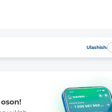
Kartani ochish
Videoni ko‘rish
Ulashish:
oson!