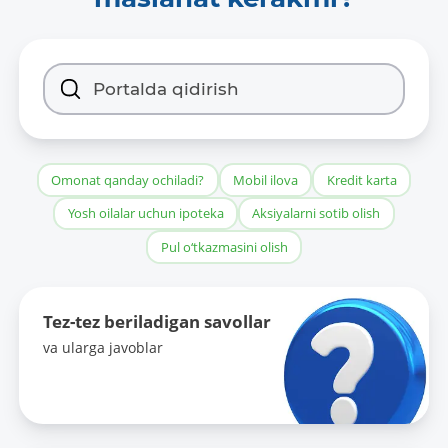
Omonat qanday ochiladi?
Mobil ilova
Kredit karta
Yosh oilalar uchun ipoteka
Aksiyalarni sotib olish
Pul o‘tkazmasini olish
Tez-tez beriladigan savollar
va ularga javoblar