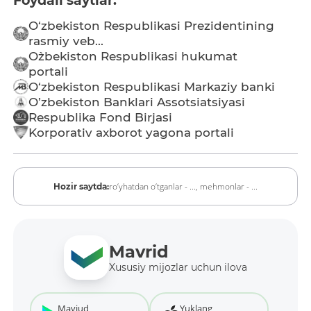
Foydali saytlar:
O‘zbekiston Respublikasi Prezidentining
rasmiy veb...
O`zbekiston Respublikasi hukumat
portali
O‘zbekiston Respublikasi Markaziy banki
O’zbekiston Banklari Assotsiatsiyasi
Respublika Fond Birjasi
Korporativ axborot yagona portali
ro‘yhatdan o‘tganlar - ...,
mehmonlar - ...
Hozir saytda:
Mavrid
Xususiy mijozlar uchun ilova
Mavjud
Yuklang