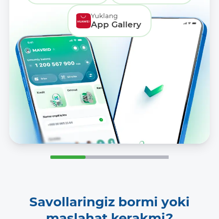
Yuklang
App Gallery
Savollaringiz bormi yoki
maslahat kerakmi?