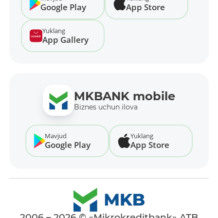
Google Play
App Store
Yuklang
App Gallery
MKBANK mobile
Biznes uchun ilova
Mavjud
Yuklang
Google Play
App Store
2006 – 2026 © «Mikrokreditbank» ATB