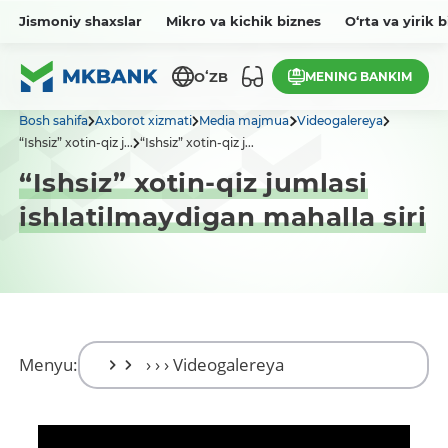
Jismoniy shaxslar
Mikro va kichik biznes
O‘rta va yirik 
MENING BANKIM
OʻZB
Bosh sahifa
Axborot xizmati
Media majmua
Videogalereya
“Ishsiz” xotin-qiz j...
“Ishsiz” xotin-qiz j...
“Ishsiz” xotin-qiz jumlasi
ishlatilmaydigan mahalla siri
Menyu: