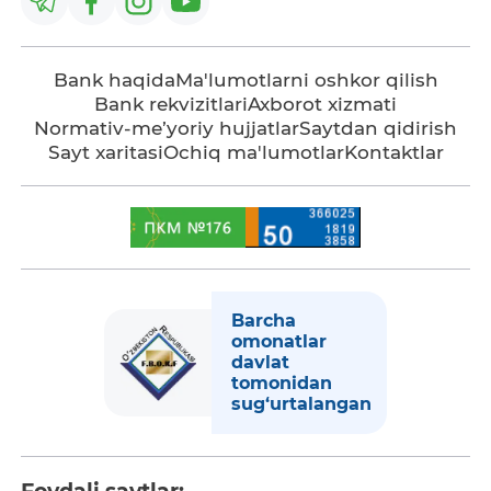
Bank haqida
Ma'lumotlarni oshkor qilish
Bank rekvizitlari
Axborot xizmati
Normativ-me’yoriy hujjatlar
Saytdan qidirish
Sayt xaritasi
Ochiq ma'lumotlar
Kontaktlar
Barcha
omonatlar
davlat
tomonidan
sug‘urtalangan