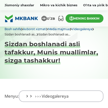
Jismoniy shaxslar
Mikro va kichik biznes
O‘rta va yirik 
MENING BANKIM
OʻZB
Bosh sahifa
Axborot xizmati
Media majmua
Videogalereya
Sizdan boshlanadi as...
Sizdan boshlanadi as...
Sizdan boshlanadi asli
tafakkur, Munis muallimlar,
sizga tashakkur!
Menyu: