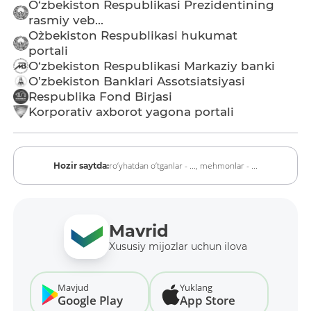
O‘zbekiston Respublikasi Prezidentining
rasmiy veb...
O`zbekiston Respublikasi hukumat
portali
O‘zbekiston Respublikasi Markaziy banki
O’zbekiston Banklari Assotsiatsiyasi
Respublika Fond Birjasi
Korporativ axborot yagona portali
ro‘yhatdan o‘tganlar - ...,
mehmonlar - ...
Hozir saytda:
Mavrid
Xususiy mijozlar uchun ilova
Mavjud
Yuklang
Google Play
App Store