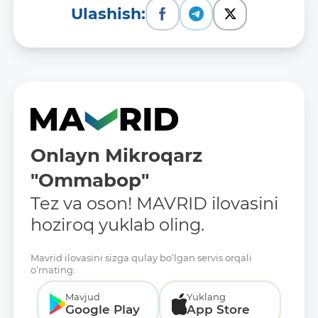
Ulashish:
Onlayn Mikroqarz
"Ommabop"
Tez va oson! MAVRID ilovasini
hoziroq yuklab oling.
Mavrid ilovasini sizga qulay bo‘lgan servis orqali
o‘rnating:
Mavjud
Yuklang
Google Play
App Store