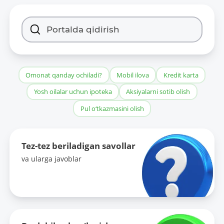
Omonat qanday ochiladi?
Mobil ilova
Kredit karta
Yosh oilalar uchun ipoteka
Aksiyalarni sotib olish
Pul o‘tkazmasini olish
Tez-tez beriladigan savollar
va ularga javoblar