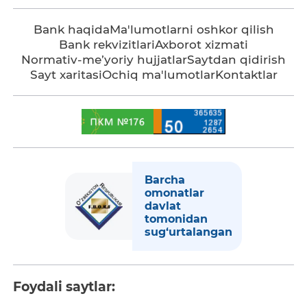
Bank haqida
Ma'lumotlarni oshkor qilish
Bank rekvizitlari
Axborot xizmati
Normativ-me’yoriy hujjatlar
Saytdan qidirish
Sayt xaritasi
Ochiq ma'lumotlar
Kontaktlar
Barcha
omonatlar
davlat
tomonidan
sug‘urtalangan
Foydali saytlar: