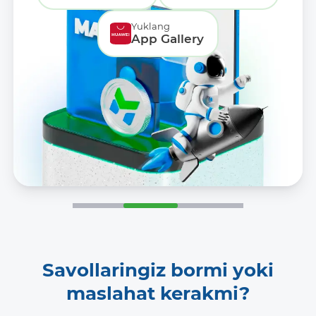
Yuklang
App Gallery
Savollaringiz bormi yoki
maslahat kerakmi?