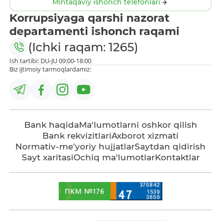
Mintaqaviy ishonch telefonlari
Korrupsiyaga qarshi nazorat
departamenti ishonch raqami
(Ichki raqam: 1265)
Ish tartibi: DU-JU 09:00-18:00
Biz ijtimoiy tarmoqlardamiz:
Bank haqida
Ma'lumotlarni oshkor qilish
Bank rekvizitlari
Axborot xizmati
Normativ-me’yoriy hujjatlar
Saytdan qidirish
Sayt xaritasi
Ochiq ma'lumotlar
Kontaktlar