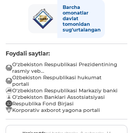
Barcha
omonatlar
davlat
tomonidan
sug‘urtalangan
Foydali saytlar:
O‘zbekiston Respublikasi Prezidentining
rasmiy veb...
O`zbekiston Respublikasi hukumat
portali
O‘zbekiston Respublikasi Markaziy banki
O’zbekiston Banklari Assotsiatsiyasi
Respublika Fond Birjasi
Korporativ axborot yagona portali
ro‘yhatdan o‘tganlar - 0,
mehmonlar - 14