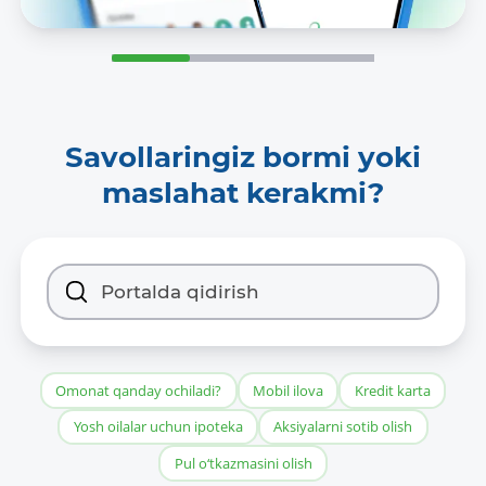
15.09.2023
Oxirgi oʻzgartirilgan sana:
06.08.2026
Savollaringiz bormi yoki
Oxirgi oʻzgarishlarning mazmuni:
-
maslahat kerakmi?
Ma’lumotlarni yangilab borish davriyligi:
Har kuni
Ma’lumotlarga xos soʻzlar:
Valyutalar kursi
Omonat qanday ochiladi?
Mobil ilova
Kredit karta
Oldingi nashr ma’lumotlariga giperslka
Yosh oilalar uchun ipoteka
Aksiyalarni sotib olish
(URL):
Pul o‘tkazmasini olish
-