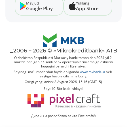
Mavjud
Yuklang
Google Play
App Store
_2006 – 2026 © «Mikrokreditbank» ATB
O'zbekiston Respublikasi Markaziy banki tomonidan 2024-yil 2-
martda berilgan 37-sonli bank operatsiyalarini amalga oshirish
huquqini beruvchi litsenziya.
Saytdagi ma’lumotlardan foydalanilganda
www.mkbank.uz
veb-
saytiga havola qilish majburiy.
Oxirgi yangilanish: 8 Avgust 2026, 15:16 (GMT+5)
Sayt 1C-Bitriksda ishlaydi
Дизайн и разработка сайта Pixelcraft®
Kartani ochish