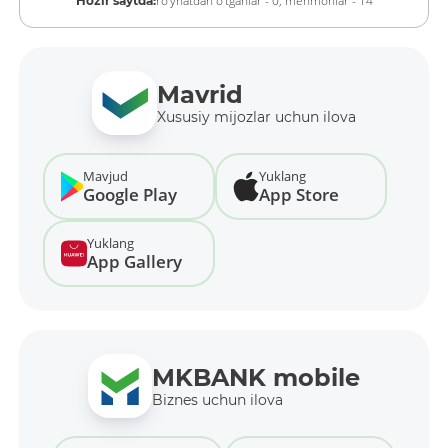
Hozir saytda:
Mavrid
Xususiy mijozlar uchun ilova
Mavjud
Yuklang
Google Play
App Store
Yuklang
App Gallery
MKBANK mobile
Biznes uchun ilova