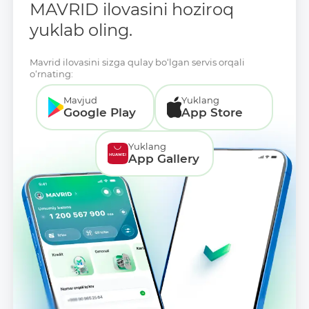
MAVRID ilovasini hoziroq
Veb sayt:
www.mkbank.uz
yuklab oling.
Ma’lumotlarga giperslka (URL):
Mavrid ilovasini sizga qulay bo‘lgan servis orqali
JSON:
o‘rnating:
/uz/services/open_data/rates/json/
Mavjud
Yuklang
XML:
Google Play
App Store
/uz/services/open_data/rates/xml/
Yuklang
CSV:
App Gallery
/uz/services/open_data/rates/csv/
Ma'lumot formatlari:
JSON, XML, CSV
Ma'lumotlar toʻplamini birinchi
qoʻshilgan sanasi: