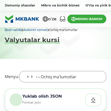
Jismoniy shaxslar
Mikro va kichik biznes
O‘rta va yirik 
MENING BANKIM
OʻZB
Bosh sahifa
Axborot xizmati
Ochiq ma'lumotlar
Valyutalar kursi
Menyu:
Yuklab olish JSON
Format: json