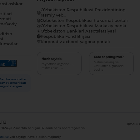
arni oshkor
O‘zbekiston Respublikasi Prezidentining
itlari
rasmiy veb...
zmati
O`zbekiston Respublikasi hukumat portali
me’yoriy
O‘zbekiston Respublikasi Markaziy banki
O’zbekiston Banklari Assotsiatsiyasi
dirish
Respublika Fond Birjasi
si
Korporativ axborot yagona portali
lumotlar
Xato topdingizmi?
Hozir saytda:
Matnni tanlang va
ro‘yhatdan o‘tganlar - ...,
Ctrl+Enter tugmalarini
mehmonlar - ...
bosing
Barcha omonatlar
davlat tomonidan
sug‘urtalangan
ATB
Дизайн и
024-yil 2-martda berilgan 37-sonli bank operatsiyalarini
nk.uz
veb-saytiga havola qilish majburiy.