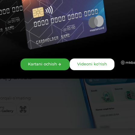
 FAOLIYATI OCHIQLIGINI TA’MINLASH, SHUNINGDEK, JAMOATCHIL
IDA PREZIDENT FARMONI
IYATINING OCHIQLIK DARAJASINI OSHIRISH VA BAHOLASH TIZIMINI 
NUN HUJJATLARIGA O‘ZGARTISH VA QO‘SHIMCHALAR KIRITISH, SH
QAROR
'qnashuvi to'g'risidagi qonuni
oson!
Kartani ochish
Videoni ko‘rish
oq yuklab
orqali o‘rnating:
ang
 Gallery