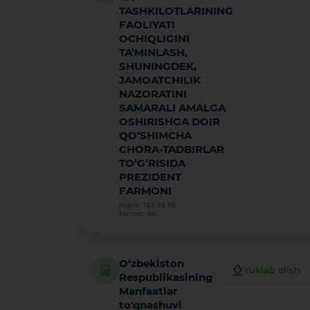
TASHKILOTLARINING
FAOLIYATI
OCHIQLIGINI
TA’MINLASH,
SHUNINGDEK,
JAMOATCHILIK
NAZORATINI
SAMARALI AMALGA
OSHIRISHGA DOIR
QO‘SHIMCHA
CHORA-TADBIRLAR
TO‘G‘RISIDA
PREZIDENT
FARMONI
Hajmi: 163.98 КБ
Format: doc
O‘zbekiston
Yuklab olish
Respublikasining
Manfaatlar
to'qnashuvi