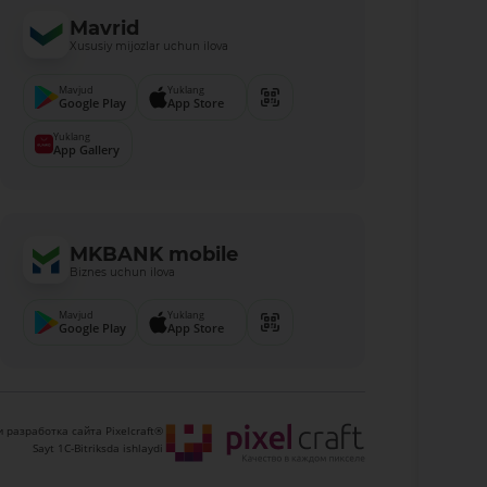
Mavrid
Xususiy mijozlar uchun ilova
Mavjud
Yuklang
Google Play
App Store
Yuklang
App Gallery
MKBANK mobile
Biznes uchun ilova
Mavjud
Yuklang
Google Play
App Store
 разработка сайта Pixelcraft®
Sayt 1C-Bitriksda ishlaydi