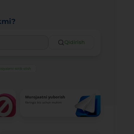
kmi?
Qidirish
siyalarni sotib olish
Murojaatni yuborish
fikringiz biz uchun muhim