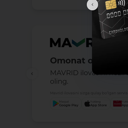
Elektron manzili: -
Veb sayt: -
Ma’lumotlarga giperslka (URL):
doc:
DAVLAT ORGANLARI VA TASHKILOTLARINING
DOIR QO‘SHIMCHA CHORA-TADBIRLAR TO‘G‘RIS
doc:
DAVLAT ORGANLARI VA TASHKILOTLARI FAOL
PREZIDENT FARMONI
doc:
O‘ZBEKISTON RESPUBLIKASINING AYRIM QO
KUCHINI YO‘QOTGAN DEB TOPISH TO‘G‘RISIDA 
doc:
O‘zbekiston Respublikasining Manfaatlar to
Omonat ochish — 
Ma'lumot formatlari:
-
MAVRID ilovasini hozir
Ma'lumotlar toʻplamini birinchi qoʻshilgan sanasi:
oling.
04.10.2024
Oxirgi oʻzgartirilgan sana:
Mavrid ilovasini sizga qulay bo‘lgan servis 
-
Mavjud
Yuklang
Yukl
Google Play
App Store
App
Oxirgi oʻzgarishlarning mazmuni:
-
Ma’lumotlarni yangilab borish davriyligi:
-