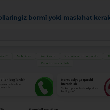
ollaringiz bormi yoki maslahat kera
iladi?
Mobil ilova
Kredit karta
Yosh oilalar uchun ipoteka
Ak
Pul o‘tkazmasini olish
bilan bog‘lanish
Korrupsiyaga qarshi
kurashish
-quvvatlash uchun
roq qilish
Siz korruptsiya hodisasiga duch
keldingizmi?
ida
Foydali saytlar: