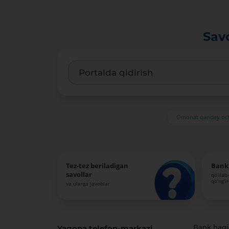
Ma’lumotlarga xos soʻzlar:
-
Sav
Oldingi nashr ma’lumotlariga giperslka (URL):
-
Omonat qanday och
Tez-tez beriladigan
Bank 
savollar
qo‘llab
qo‘ng‘i
va ularga javoblar
Yagona telefon-markazi
Bank haq