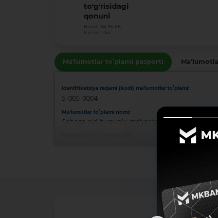
to'g'risidagi
qonuni
Hajmi: 94.96 КБ
Format: doc
Ma'lumotlar toʻplami pasporti
Ma'lumotla
Identifikatsiya raqami (kodi) ma'lumotlar toʻplami:
5-005-0004
Ma'lumotlar toʻplami nomi:
Sohaga oid huquqiy-me'yoriy hujjatlar
Ma'lumotlar toʻplami tavsifi:
Sohaga oid huquqiy-me'yoriy hujjatlar
Ma'lumotlar toʻplami egasi:
-
Mas'ul shaxs:
Rustamov Sardor
Mas'ul shaxs bilan bog'lanish:
Telefon raqami: 1292