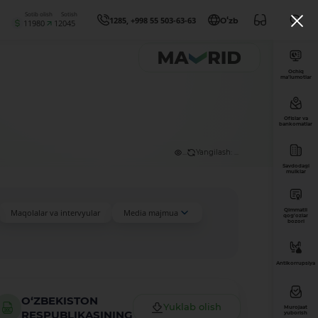
Sotib olish
Sotish
1285, +998 55 503-63-63
Oʻzb
11980
12045
Ochiq
ma’lumotlar
Ofislar va
bankomatlar
...
Yangilash: ...
Savdodagi
mulklar
Qimmatli
Maqolalar va intervyular
Media majmua
qog'ozlar
bozori
Antikorrupsiya
O‘ZBEKISTON
Yuklab olish
Murojaat
RESPUBLIKASINING
yuborish