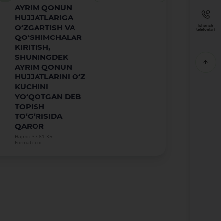
AYRIM QONUN
HUJJATLARIGA
O‘ZGARTISH VA
Ishonch
telefonlari
QO‘SHIMCHALAR
KIRITISH,
SHUNINGDEK
AYRIM QONUN
HUJJATLARINI O‘Z
KUCHINI
YO‘QOTGAN DEB
TOPISH
TO‘G‘RISIDA
QAROR
Hajmi: 37.81 КБ
Format: doc