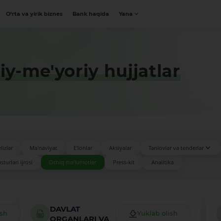
O‘rta va yirik biznes
Bank haqida
Yana
y-me'yoriy hujjatlar
lizlar
Ma'naviyat
E'lonlar
Aksiyalar
Tanlovlar va tenderlar
turlari ijrosi
Ochiq ma'lumotlar
Press-kit
Analitika
DAVLAT
ish
Yuklab olish
ORGANLARI VA