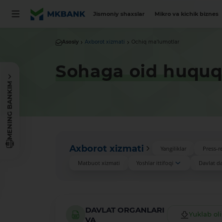
Jismoniy shaxslar
Mikro va kichik biznes
Asosiy
Axborot xizmati
Ochiq ma'lumotlar
Sohaga oid huquqi
MENING BANKIM
Axborot xizmati
Yangiliklar
Press-re
Matbuot xizmati
Yoshlar ittifoqi
Davlat das
DAVLAT ORGANLARI
Yuklab ol
VA