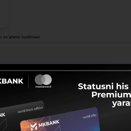
r toʻplami tuzilmasi
Ulashish:
Facebook
Telegram
X