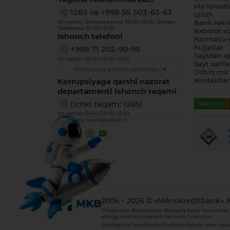
Ma'lumotl
1285
va
+998 55 503-63-63
qilish
Ish tartibi: Dushanba-Juma 08:00-20:00, Shanba-
Bank rekviz
Yakshanba 09:00-18:00
Axborot xi
Ishonch telefoni
Normativ-
hujjatlar
+998 71 202-99-99
Saytdan qi
Ish tartibi: DU-JU 09:00-18:00
Sayt xarita
Mintaqaviy ishonch telefonlari
Ochiq ma'
Korrupsiyaga qarshi nazorat
Kontaktlar
departamenti ishonch raqami
(Ichki raqam: 1265)
Ish tartibi: DU-JU 09:00-18:00
Biz ijtimoiy tarmoqlardamiz:
2006 – 2026 © «Mikrokreditbank» 
O'zbekiston Respublikasi Markaziy banki tomonidan 2
amalga oshirish huquqini beruvchi litsenziya.
Saytdagi ma’lumotlardan foydalanilganda
www.mkba