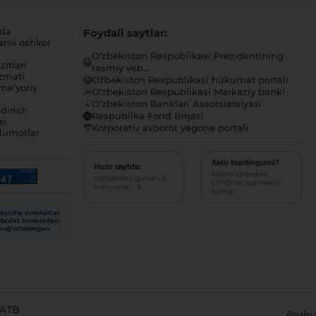
ida
Foydali saytlar:
arni oshkor
O‘zbekiston Respublikasi Prezidentining
itlari
rasmiy veb...
zmati
O`zbekiston Respublikasi hukumat portali
me’yoriy
O‘zbekiston Respublikasi Markaziy banki
O’zbekiston Banklari Assotsiatsiyasi
dirish
Respublika Fond Birjasi
si
Korporativ axborot yagona portali
lumotlar
Xato topdingizmi?
Hozir saytda:
Matnni tanlang va
ro‘yhatdan o‘tganlar - 0,
Ctrl+Enter tugmalarini
mehmonlar - 8
bosing
Barcha omonatlar
davlat tomonidan
sug‘urtalangan
 ATB
Дизайн и