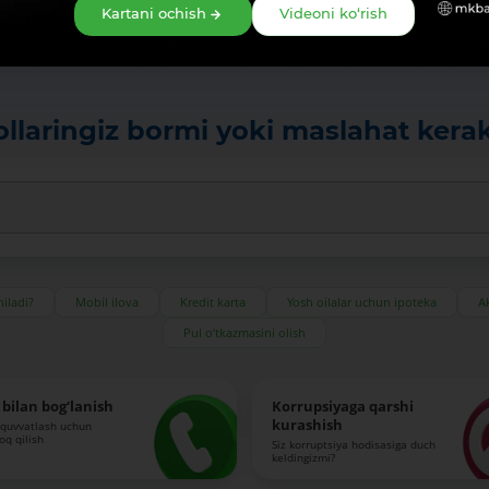
Kartani ochish
Videoni ko‘rish
ollaringiz bormi yoki maslahat kera
iladi?
Mobil ilova
Kredit karta
Yosh oilalar uchun ipoteka
Ak
Pul o‘tkazmasini olish
bilan bog‘lanish
Korrupsiyaga qarshi
kurashish
-quvvatlash uchun
roq qilish
Siz korruptsiya hodisasiga duch
keldingizmi?