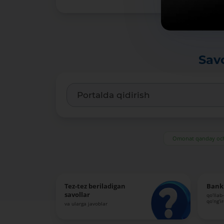
-
Ma’lumotlarga xos soʻzlar:
-
Oldingi nashr ma’lumotlariga giperslka (URL):
-
Sav
Omonat qanday och
Tez-tez beriladigan
Bank 
savollar
qo‘llab
qo‘ng‘i
va ularga javoblar