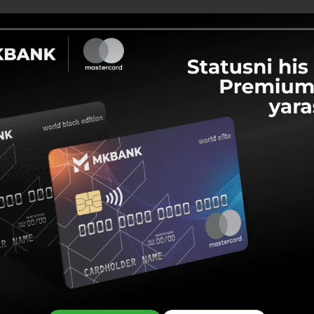
Ulashish:
Facebook
Telegram
X
48r8gshdmy4wpxy6t3166kt6ygfq7/plastik-TAKHLILGA-01.01.2025-yil-k
8r8gshdmy4wpxy6t3166kt6ygfq7/plastik-TAKHLILGA-01.01.2025-yil-kh
8r8gshdmy4wpxy6t3166kt6ygfq7/plastik-TAKHLILGA-01.01.2025-yil-kh
r8gshdmy4wpxy6t3166kt6ygfq7/plastik-TAKHLILGA-01.01.2025-yil-kh
8r8gshdmy4wpxy6t3166kt6ygfq7/plastik-TAKHLILGA-01.01.2025-yil-kh
oson!
oq yuklab
orqali o‘rnating:
ang
 Gallery