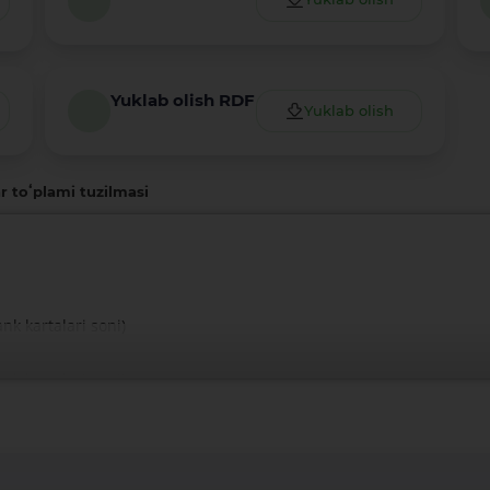
Yuklab olish RDF
Yuklab olish
r toʻplami tuzilmasi
nk kartalari soni)
nk kartalari soni)