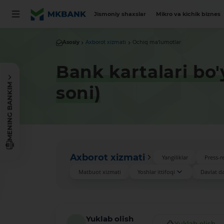
Jismoniy shaxslar
Mikro va kichik biznes
Asosiy
Axborot xizmati
Ochiq ma'lumotlar
Bank kartalari bo'
MENING BANKIM
soni)
Axborot xizmati
Yangiliklar
Press-re
Matbuot xizmati
Yoshlar ittifoqi
Davlat das
Yuklab olish
Yuklab olish