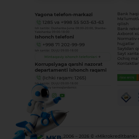
Yagona telefon-markazi
Bank haq
Ma'lumotl
1285
va
+998 55 503-63-63
qilish
Ish tartibi: Dushanba-Juma 08:00-20:00, Shanba-
Bank rekviz
Yakshanba 09:00-18:00
Axborot xi
Ishonch telefoni
Normativ-
hujjatlar
+998 71 202-99-99
Saytdan qi
Ish tartibi: DU-JU 09:00-18:00
Sayt xarita
Mintaqaviy ishonch telefonlari
Ochiq ma'
Korrupsiyaga qarshi nazorat
Kontaktlar
departamenti ishonch raqami
(Ichki raqam: 1265)
Ish tartibi: DU-JU 09:00-18:00
Biz ijtimoiy tarmoqlardamiz:
_2006 – 2026 © «Mikrokreditbank»