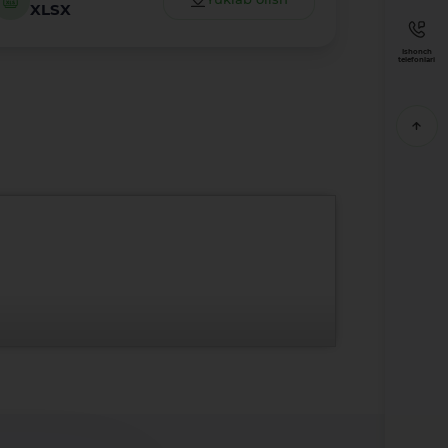
XLSX
Ishonch
telefonlari