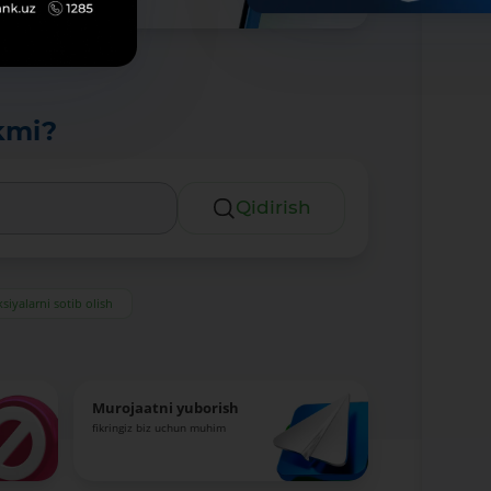
kmi?
Qidirish
siyalarni sotib olish
Murojaatni yuborish
fikringiz biz uchun muhim