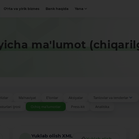
O‘rta va yirik biznes
Bank haqida
Yana
yicha ma'lumot (chiqaril
lizlar
Ma'naviyat
E'lonlar
Aksiyalar
Tanlovlar va tenderlar
turlari ijrosi
Ochiq ma'lumotlar
Press-kit
Analitika
Yuklab olish XML
Yuklab olish