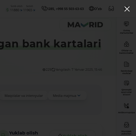
Sotib olish
Sotish
1285, +998 55 503-63-63
Oʻzb
11880
11965
Ochiq
ma’lumotlar
gan bank kartalari
Ofislar va
bankomatlar
229
Yangilash: 7 Yanvar 2025, 15:46
Savdodagi
mulklar
Qimmatli
qog'ozlar
Maqolalar va intervyular
Media majmua
bozori
Antikorrupsiya
Murojaat
Yuklab olish
yuborish
Yuklab olish