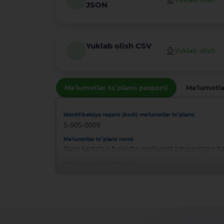
JSON
Yuklab olish CSV
Yuklab olish
Ma'lumotlar toʻplami pasporti
Ma'lumotla
Identifikatsiya raqami (kodi) ma'lumotlar toʻplami:
5-005-0009
Ma'lumotlar toʻplami nomi:
Bank kartalari bo'yicha ma'lumot (chiqarilgan ba
Ma'lumotlar toʻplami tavsifi:
Bank kartalari bo'yicha ma'lumot (chiqarilgan ba
Ma'lumotlar toʻplami egasi:
-
Mas'ul shaxs:
Rustamov Sardor