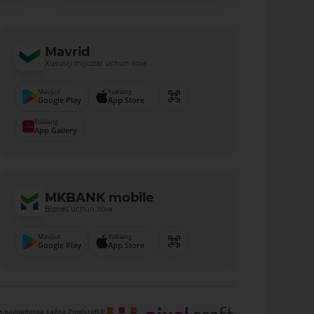
Mavrid
Xususiy mijozlar uchun ilova
Mavjud
Yuklang
Google Play
App Store
Yuklang
App Gallery
MKBANK mobile
Biznes uchun ilova
Mavjud
Yuklang
Google Play
App Store
 разработка сайта Pixelcraft®