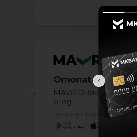
Mas'ul shaxs bilan bog'lanish:
Telefon raqami: 1292
Elektron manzili: -
Veb sayt: -
Ma’lumotlarga giperslka (URL):
JSON:
https://mkbank.uz/upload/iblock/f06/3hj
XML:
https://mkbank.uz/upload/iblock/f06/3hj4
XLSX:
https://mkbank.uz/upload/iblock/f06/3hj4
CSV:
https://mkbank.uz/upload/iblock/f06/3hj48
RDF:
https://mkbank.uz/upload/iblock/f06/3hj4
Ma'lumot formatlari:
Omonat ochish — 
-
Ma'lumotlar toʻplamini birinchi qoʻshilgan sanasi:
MAVRID ilovasini hozir
07.10.2024
oling.
Oxirgi oʻzgartirilgan sana:
-
Mavrid ilovasini sizga qulay bo‘lgan servis 
Oxirgi oʻzgarishlarning mazmuni:
-
Mavjud
Yuklang
Yukl
Google Play
App Store
App
Ma’lumotlarni yangilab borish davriyligi: