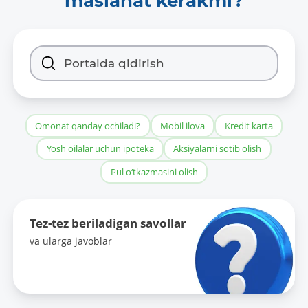
maslahat kerakmi?
Ma’lumotlarni yangilab borish davriyligi:
-
Ma’lumotlarga xos soʻzlar:
-
Oldingi nashr ma’lumotlariga giperslka
Omonat qanday ochiladi?
Mobil ilova
Kredit karta
(URL):
Yosh oilalar uchun ipoteka
Aksiyalarni sotib olish
-
Pul o‘tkazmasini olish
Tez-tez beriladigan savollar
va ularga javoblar