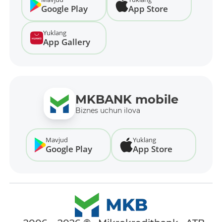
Google Play
App Store
Yuklang
App Gallery
MKBANK mobile
Biznes uchun ilova
Mavjud
Yuklang
Google Play
App Store