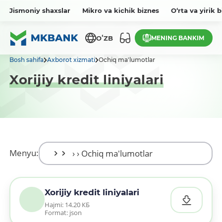
Jismoniy shaxslar
Mikro va kichik biznes
O‘rta va yirik 
MENING BANKIM
OʻZB
Bosh sahifa
Axborot xizmati
Ochiq ma'lumotlar
Xorijiy kredit liniyalari
Menyu:
Xorijiy kredit liniyalari
Hajmi: 14.20 КБ
Format: json