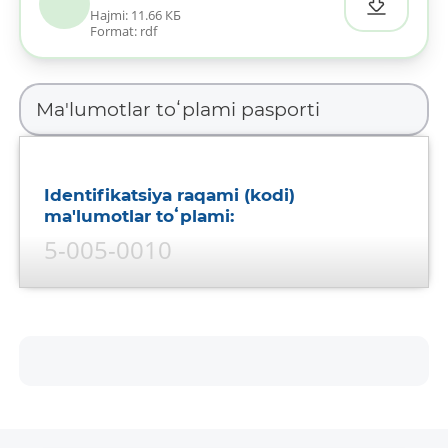
Hajmi: 11.66 КБ
Format: rdf
Identifikatsiya raqami (kodi)
ma'lumotlar toʻplami:
5-005-0010
Ma'lumotlar toʻplami nomi:
Xorijiy kredit liniyalari
Ma'lumotlar toʻplami tavsifi:
Xorijiy kredit liniyalari