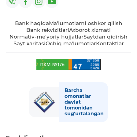
Bank haqida
Ma'lumotlarni oshkor qilish
Bank rekvizitlari
Axborot xizmati
Normativ-me’yoriy hujjatlar
Saytdan qidirish
Sayt xaritasi
Ochiq ma'lumotlar
Kontaktlar
Barcha
omonatlar
davlat
tomonidan
sug‘urtalangan