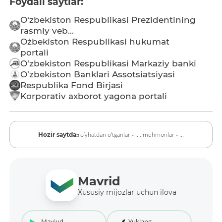
Foydali saytlar:
O‘zbekiston Respublikasi Prezidentining
rasmiy veb...
O`zbekiston Respublikasi hukumat
portali
O‘zbekiston Respublikasi Markaziy banki
O’zbekiston Banklari Assotsiatsiyasi
Respublika Fond Birjasi
Korporativ axborot yagona portali
ro‘yhatdan o‘tganlar - ...,
mehmonlar - ...
Hozir saytda:
Mavrid
Xususiy mijozlar uchun ilova
Mavjud
Yuklang