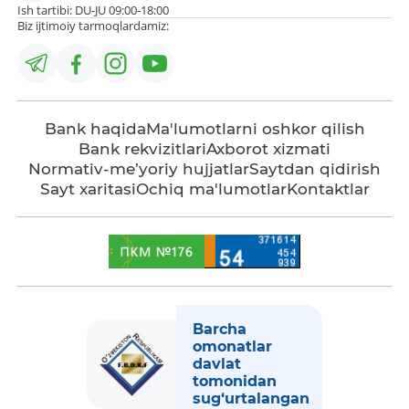
Ish tartibi: DU-JU 09:00-18:00
Biz ijtimoiy tarmoqlardamiz:
Bank haqida
Ma'lumotlarni oshkor qilish
Bank rekvizitlari
Axborot xizmati
Normativ-me’yoriy hujjatlar
Saytdan qidirish
Sayt xaritasi
Ochiq ma'lumotlar
Kontaktlar
Barcha
omonatlar
davlat
tomonidan
sug‘urtalangan