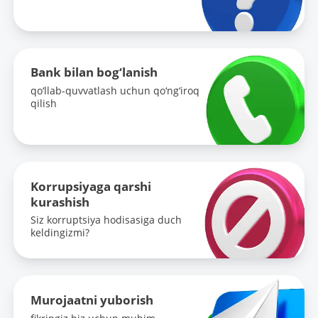
Oxirgi oʻzgarishlarning mazmuni:
-
Ma’lumotlarni yangilab borish davriyligi:
Bank bilan bog‘lanish
-
qo‘llab-quvvatlash uchun qo‘ng‘iroq
qilish
Ma’lumotlarga xos soʻzlar:
-
Oldingi nashr ma’lumotlariga giperslka
Korrupsiyaga qarshi
(URL):
kurashish
-
Siz korruptsiya hodisasiga duch
keldingizmi?
Murojaatni yuborish