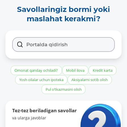
https://mkbank.uz/upload/iblock/b
Savollaringiz bormi yoki
Bankomat-_829_.xlsx
maslahat kerakmi?
RDF:
https://mkbank.uz/upload/iblock/b
Bankomat-_829_.xlsx
Ma'lumot formatlari:
-
Omonat qanday ochiladi?
Mobil ilova
Kredit karta
Ma'lumotlar toʻplamini birinchi
Yosh oilalar uchun ipoteka
Aksiyalarni sotib olish
qoʻshilgan sanasi:
03.10.2024
Pul o‘tkazmasini olish
Oxirgi oʻzgartirilgan sana:
Tez-tez beriladigan savollar
-
va ularga javoblar