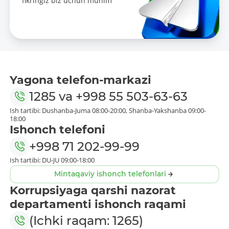
fikringiz biz uchun muhim
Yagona telefon-markazi
1285
va
+998 55 503-63-63
Ish tartibi: Dushanba-Juma 08:00-20:00, Shanba-Yakshanba 09:00-
18:00
Ishonch telefoni
+998 71 202-99-99
Ish tartibi: DU-JU 09:00-18:00
Mintaqaviy ishonch telefonlari
Korrupsiyaga qarshi nazorat
departamenti ishonch raqami
(Ichki raqam: 1265)