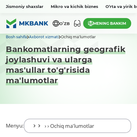
Jismoniy shaxslar
Mikro va kichik biznes
O‘rta va yirik 
MENING BANKIM
OʻZB
Bosh sahifa
Axborot xizmati
Ochiq ma'lumotlar
Bankomatlarning geografik
joylashuvi va ularga
mas'ullar to'g'risida
ma'lumotlar
Menyu: