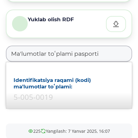
Yuklab olish RDF
Identifikatsiya raqami (kodi)
ma'lumotlar toʻplami:
5-005-0019
Ma'lumotlar toʻplami nomi:
Bankomatlarning geografik
joylashuvi va ularga mas'ullar
225
Yangilash: 7 Yanvar 2025, 16:07