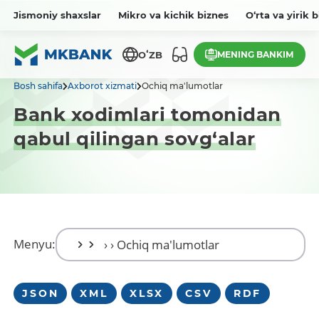
Jismoniy shaxslar
Mikro va kichik biznes
O‘rta va yirik 
MENING BANKIM
OʻZB
Bosh sahifa
Axborot xizmati
Ochiq ma'lumotlar
Bank xodimlari tomonidan
qabul qilingan sovg‘alar
Menyu:
JSON
XML
XLSX
CSV
RDF