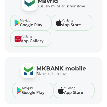
Mavrid
Xususiy mijozlar uchun ilova
Mavjud
Yuklang
Google Play
App Store
Yuklang
App Gallery
MKBANK mobile
Biznes uchun ilova
Mavjud
Yuklang
Google Play
App Store