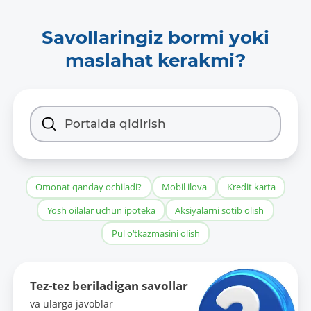
Ma’lumotlarni yangilab borish davriyligi:
-
Savollaringiz bormi yoki
maslahat kerakmi?
Ma’lumotlarga xos soʻzlar:
-
Oldingi nashr ma’lumotlariga giperslka
(URL):
-
Omonat qanday ochiladi?
Mobil ilova
Kredit karta
Yosh oilalar uchun ipoteka
Aksiyalarni sotib olish
Pul o‘tkazmasini olish
Tez-tez beriladigan savollar
va ularga javoblar