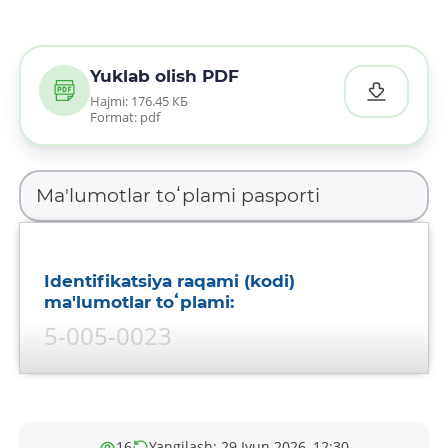
Yuklab olish PDF
Hajmi: 176.45 КБ
Format: pdf
Identifikatsiya raqami (kodi)
ma'lumotlar toʻplami:
5-005-0023
Ma'lumotlar toʻplami nomi:
Bank xodimlari tomonidan
16
Yangilash: 29 Iyun 2026, 12:30