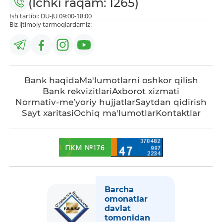
(Ichki raqam: 1265)
Ish tartibi: DU-JU 09:00-18:00
Biz ijtimoiy tarmoqlardamiz:
Bank haqida
Ma'lumotlarni oshkor qilish
Bank rekvizitlari
Axborot xizmati
Normativ-me’yoriy hujjatlar
Saytdan qidirish
Sayt xaritasi
Ochiq ma'lumotlar
Kontaktlar
Barcha
omonatlar
davlat
tomonidan