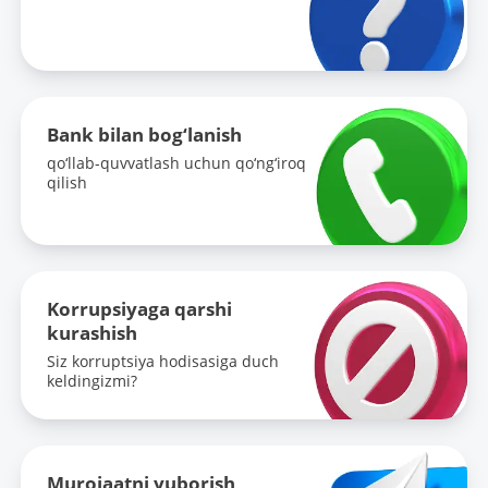
Bank bilan bog‘lanish
qo‘llab-quvvatlash uchun qo‘ng‘iroq
qilish
Korrupsiyaga qarshi
kurashish
Siz korruptsiya hodisasiga duch
keldingizmi?
Murojaatni yuborish