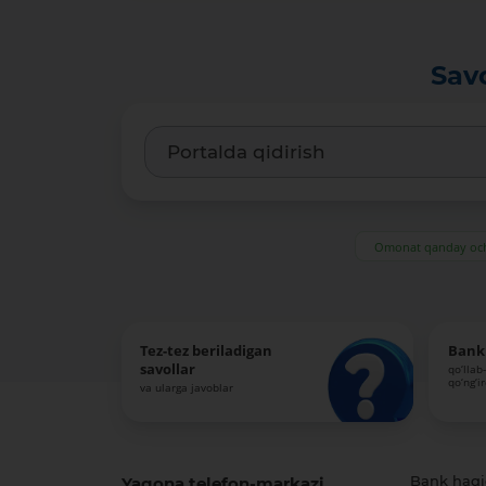
Sav
Omonat qanday och
Tez-tez beriladigan
Bank 
savollar
qo‘llab
qo‘ng‘i
va ularga javoblar
Yagona telefon-markazi
Bank haq