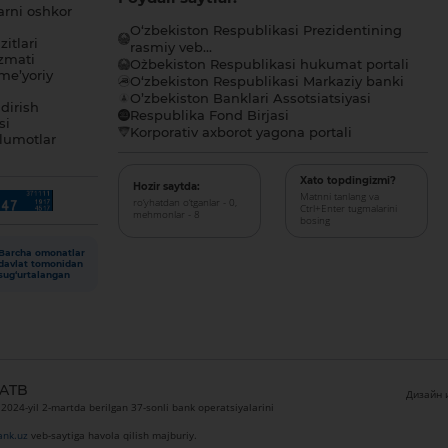
arni oshkor
O‘zbekiston Respublikasi Prezidentining
itlari
rasmiy veb...
zmati
O`zbekiston Respublikasi hukumat portali
me’yoriy
O‘zbekiston Respublikasi Markaziy banki
O’zbekiston Banklari Assotsiatsiyasi
dirish
Respublika Fond Birjasi
si
Korporativ axborot yagona portali
lumotlar
Xato topdingizmi?
Hozir saytda:
Matnni tanlang va
ro‘yhatdan o‘tganlar - 0,
Ctrl+Enter tugmalarini
mehmonlar - 8
bosing
Barcha omonatlar
davlat tomonidan
sug‘urtalangan
 ATB
Дизайн и
024-yil 2-martda berilgan 37-sonli bank operatsiyalarini
nk.uz
veb-saytiga havola qilish majburiy.