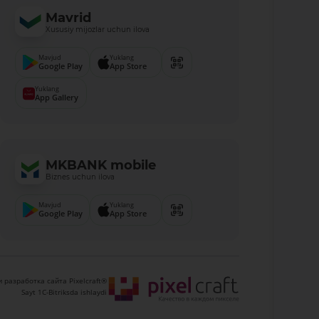
Mavrid
Xususiy mijozlar uchun ilova
Mavjud
Yuklang
Google Play
App Store
Yuklang
App Gallery
MKBANK mobile
Biznes uchun ilova
Mavjud
Yuklang
Google Play
App Store
 разработка сайта Pixelcraft®
Sayt 1C-Bitriksda ishlaydi