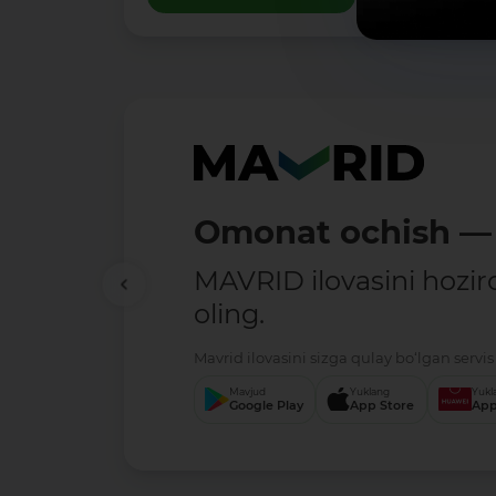
Omonat ochish — 
MAVRID ilovasini hozir
oling.
Mavrid ilovasini sizga qulay bo‘lgan servis 
Mavjud
Yuklang
Yukl
Google Play
App Store
App