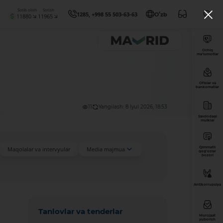
Sotib olish
Sotish
1285, +998 55 503-63-63
Oʻzb
11880
11965
Ochiq
ma’lumotlar
Ofislar va
bankomatlar
11
Yangilash: 8 Iyul 2026, 18:53
Savdodagi
mulklar
Qimmatli
Maqolalar va intervyular
Media majmua
qog'ozlar
bozori
Antikorrupsiya
Tanlovlar va tenderlar
Murojaat
yuborish