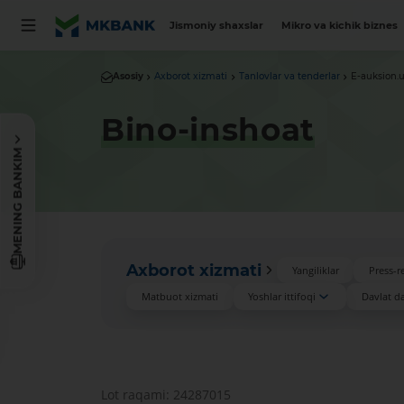
Jismoniy shaxslar
Mikro va kichik biznes
Asosiy
Axborot xizmati
Tanlovlar va tenderlar
E-auksion.u
Bino-inshoat
MENING BANKIM
Axborot xizmati
Yangiliklar
Press-re
Matbuot xizmati
Yoshlar ittifoqi
Davlat das
Lot raqami: 24287015