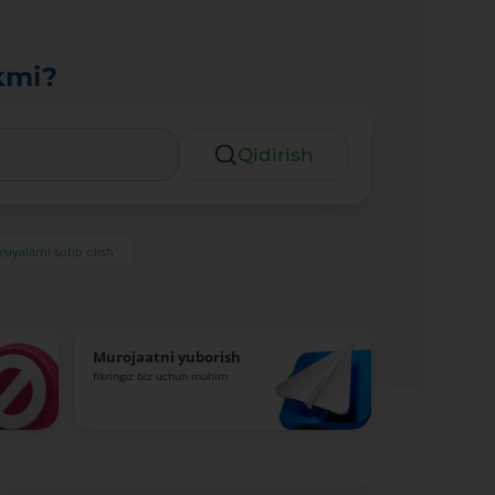
kmi?
Qidirish
siyalarni sotib olish
Murojaatni yuborish
fikringiz biz uchun muhim