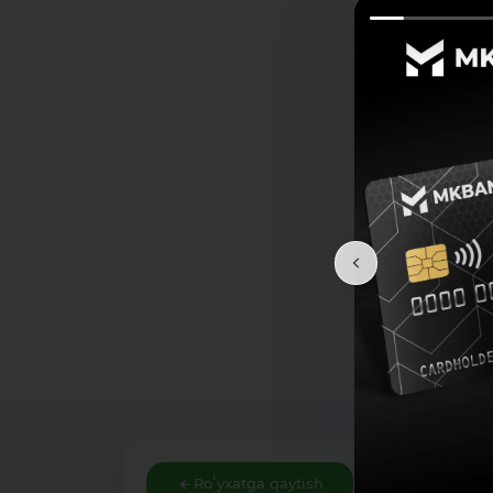
Roʻyxatga qaytish