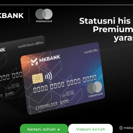
Ulashish:
Kartani ochish
Videoni ko‘rish