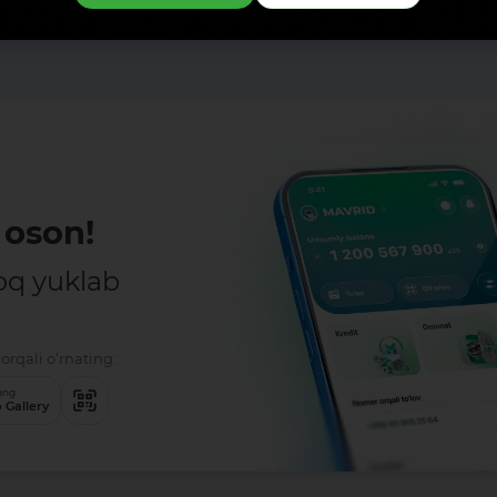
oson!
oq yuklab
orqali o‘rnating:
ang
 Gallery