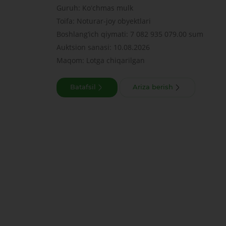
Guruh: Koʻchmas mulk
Toifa: Noturar-joy obyektlari
Boshlang‘ich qiymati: 7 082 935 079.00 sum
Auktsion sanasi: 10.08.2026
Maqom: Lotga chiqarilgan
Batafsil
Ariza berish