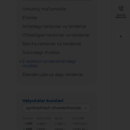
Umumiy ma'lumotlar
Ishonch
E’lonlar
telefonlari
Amaldagi tanlovlar va tenderlar
O’tkazilgan tanlovlar va tenderlar
Barcha tanlovlar va tenderlar
Sotuvdagi mulklar
E-auksion.uz savdolaridagi
mulklar
Etender.uzex.uz dagi tenderlar
Valyutalar kurslari
ayirboshlash shoxobchasida
Valyuta
Sotib olish
Sotish
O‘zb MB
USD
11880
11965
11915.64
EUR
13000
14000
13749.46