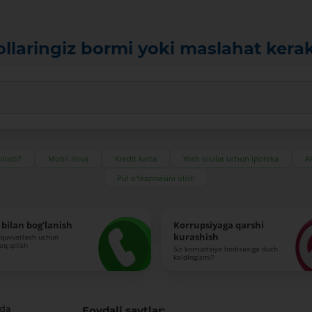
ollaringiz bormi yoki maslahat kera
iladi?
Mobil ilova
Kredit karta
Yosh oilalar uchun ipoteka
Ak
Pul o‘tkazmasini olish
bilan bog‘lanish
Korrupsiyaga qarshi
kurashish
-quvvatlash uchun
roq qilish
Siz korruptsiya hodisasiga duch
keldingizmi?
ida
Foydali saytlar: