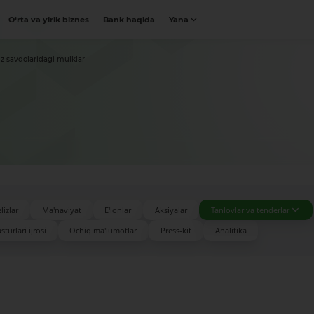
O‘rta va yirik biznes
Bank haqida
Yana
z savdolaridagi mulklar
lizlar
Ma'naviyat
E'lonlar
Aksiyalar
Tanlovlar va tenderlar
turlari ijrosi
Ochiq ma'lumotlar
Press-kit
Analitika