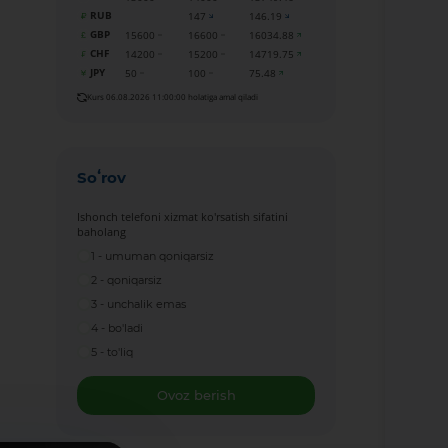
RUB
147
146.19
GBP
15600
16600
16034.88
CHF
14200
15200
14719.75
JPY
50
100
75.48
Kurs 06.08.2026 11:00:00 holatiga amal qiladi
Soʻrov
Ishonch telefoni xizmat ko'rsatish sifatini
baholang
1 - umuman qoniqarsiz
2 - qoniqarsiz
3 - unchalik emas
4 - bo'ladi
5 - to'liq
Ovoz berish