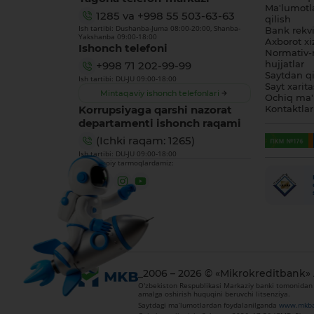
Ma'lumotl
1285
va
+998 55 503-63-63
qilish
Ish tartibi: Dushanba-Juma 08:00-20:00, Shanba-
Bank rekviz
Yakshanba 09:00-18:00
Axborot xi
Ishonch telefoni
Normativ-
hujjatlar
+998 71 202-99-99
Saytdan qi
Ish tartibi: DU-JU 09:00-18:00
Sayt xarita
Mintaqaviy ishonch telefonlari
Ochiq ma'
Korrupsiyaga qarshi nazorat
Kontaktlar
departamenti ishonch raqami
(Ichki raqam: 1265)
Ish tartibi: DU-JU 09:00-18:00
Biz ijtimoiy tarmoqlardamiz:
_2006 – 2026 © «Mikrokreditbank»
O'zbekiston Respublikasi Markaziy banki tomonidan 2
amalga oshirish huquqini beruvchi litsenziya.
Saytdagi ma’lumotlardan foydalanilganda
www.mkba