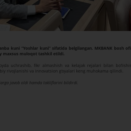
anba kuni “Yoshlar kuni” sifatida belgilangan. MKBANK bosh ofi
 maxsus muloqot tashkil etildi.
yda uchrashib, fikr almashish va kelajak rejalari bilan bo‘lishi
iy rivojlanishi va innovatsion g‘oyalari keng muhokama qilindi.
arga javob oldi hamda takliflarini bildirdi.