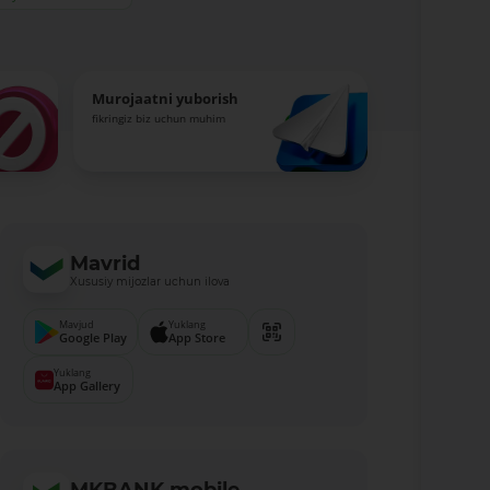
Murojaatni yuborish
fikringiz biz uchun muhim
Mavrid
Xususiy mijozlar uchun ilova
Mavjud
Yuklang
Google Play
App Store
Yuklang
App Gallery
MKBANK mobile