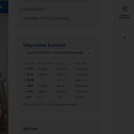
Yangiliklar
Ishonch
Yoshlar ittifoqi haqida
telefonlari
Valyutalar kurslari
ayirboshlash shoxobchasida
Valyuta
Sotib olish
Sotish
O‘zb MB
USD
11880
11965
11915.64
EUR
13000
14000
13749.46
RUB
147
146.19
GBP
15600
16600
16034.88
CHF
14200
15200
14719.75
JPY
50
100
75.48
Kurs 06.08.2026 11:00:00 holatiga amal qiladi
Soʻrov