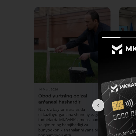
14 Mart 2026
10 Mart
Obod yurtning go‘zal
Korru
an’anasi hashardir
MKBA
o‘quv
Navro‘z bayrami arafasida
o‘tkazilayotgan ana shunday ezgu
Semina
tadbirlarda MKBANK jamoasi ham
qiziqt
xalqimizning hamjihatligi va
bilan 
bunyodkorlik an’analarini yana bir
kurashi
bor namoyon etdi.