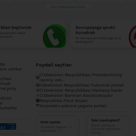
Pul o‘tkazmasini olish
bilan bog‘lanish
Korrupsiyaga qarshi
kurashish
-quvvatlash uchun
roq qilish
Siz korruptsiya hodisasiga duch
keldingizmi?
ida
Foydali saytlar:
arni oshkor
O‘zbekiston Respublikasi Prezidentining
itlari
rasmiy veb...
zmati
O`zbekiston Respublikasi hukumat portali
me’yoriy
O‘zbekiston Respublikasi Markaziy banki
O’zbekiston Banklari Assotsiatsiyasi
dirish
Respublika Fond Birjasi
si
Korporativ axborot yagona portali
lumotlar
Xato topdingizmi?
Hozir saytda:
Matnni tanlang va
ro‘yhatdan o‘tganlar - 0,
Ctrl+Enter tugmalarini
mehmonlar - 11
bosing