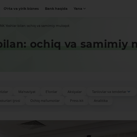
O‘rta va yirik biznes
Bank haqida
Yana
K Yoshlar bilan: ochiq va samimiy muloqot
ilan: ochiq va samimiy 
lizlar
Ma'naviyat
E'lonlar
Aksiyalar
Tanlovlar va tenderlar
turlari ijrosi
Ochiq ma'lumotlar
Press-kit
Analitika