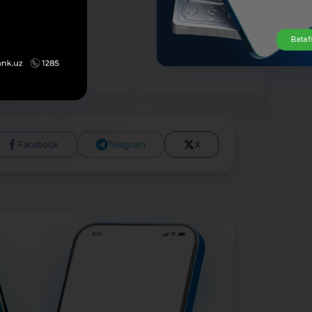
Bataf
Facebook
Telegram
X