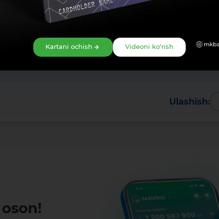
Kartani ochish
Videoni ko‘rish
Ulashish:
oson!