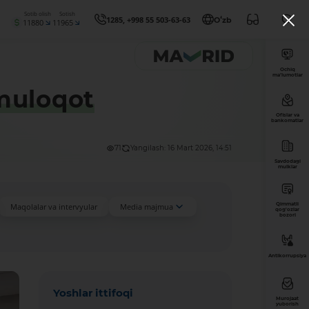
Sotib olish
Sotish
1285, +998 55 503-63-63
Oʻzb
11880
11965
Ochiq
ma’lumotlar
muloqot
Ofislar va
bankomatlar
71
Yangilash: 16 Mart 2026, 14:51
Savdodagi
mulklar
Qimmatli
Maqolalar va intervyular
Media majmua
qog'ozlar
bozori
Antikorrupsiya
Yoshlar ittifoqi
Murojaat
yuborish