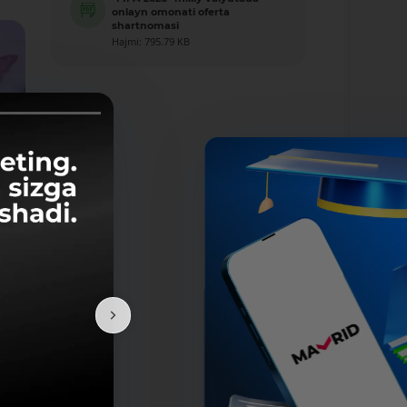
onlayn omonati oferta
shartnomasi
Hajmi: 795.79 KB
i