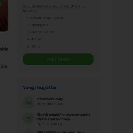
Ishonch telefoni xizmat ko'rsatish sifatini
baholang
1 - umuman qoniqarsiz
2 - qoniqarsiz
3 - unchalik emas
4 - bo'ladi
5 - to'liq
sida
Ovoz berish
shdi.
Yangi hujjatlar
Mikroqarz 24oy
Hajmi: 442.55 KB
“Baxtli bolalik” onlayn omonati
oferta shartnomasi
Hajmi: 619.18 KB
“FIFA-2026” milliy valyutada