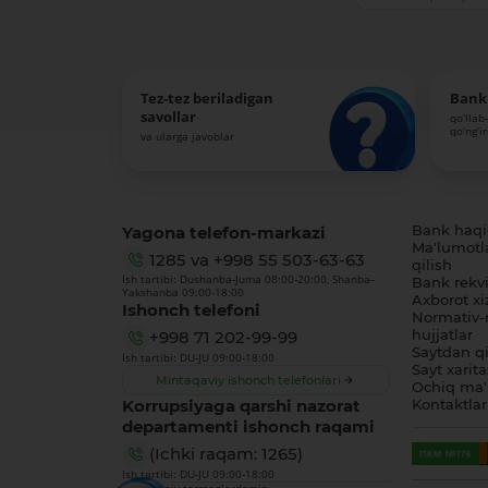
Tez-tez beriladigan
Bank 
savollar
qo‘llab
qo‘ng‘i
va ularga javoblar
Yagona telefon-markazi
Bank haq
Ma'lumotl
1285
va
+998 55 503-63-63
qilish
Ish tartibi: Dushanba-Juma 08:00-20:00, Shanba-
Bank rekviz
Yakshanba 09:00-18:00
Axborot xi
Ishonch telefoni
Normativ-
hujjatlar
+998 71 202-99-99
Saytdan qi
Ish tartibi: DU-JU 09:00-18:00
Sayt xarita
Mintaqaviy ishonch telefonlari
Ochiq ma'
Korrupsiyaga qarshi nazorat
Kontaktlar
departamenti ishonch raqami
(Ichki raqam: 1265)
Ish tartibi: DU-JU 09:00-18:00