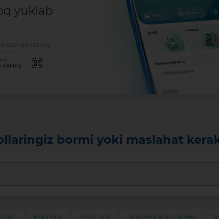
oq yuklab
orqali o‘rnating:
ang
 Gallery
ollaringiz bormi yoki maslahat kera
iladi?
Mobil ilova
Kredit karta
Yosh oilalar uchun ipoteka
Ak