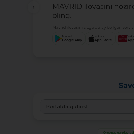
MAVRID ilovasini hozir
oling.
Mavrid ilovasini sizga qulay bo‘lgan servis 
Mavjud
Yuklang
Yukl
Google Play
App Store
App
Sav
Omonat qanday och