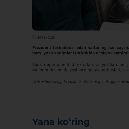
26 Fev 2026
Prezident tashabbusi bilan haftaning har paysh
ham yosh xodimlar ishtirokida ochiq va samimiy
Bank departament direktorlari va yoshlari bir jo
Muloqot davomida yoshlarning tashabbuslari, kasb
Uchrashuv so'ngida yoshlar o‘zlarini qiziqtirgan savoll
Yana ko‘ring