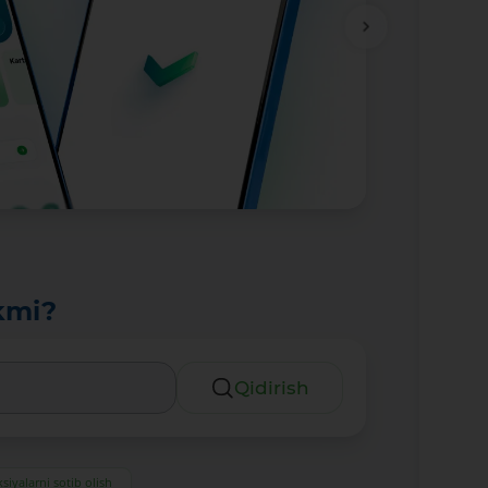
kmi?
Qidirish
siyalarni sotib olish