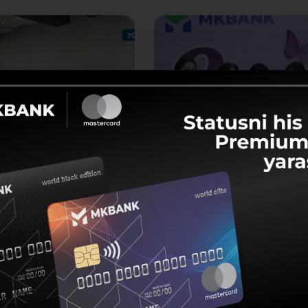
 2026
6 Mart 2026
psiyasiz bank:
MKBANKda bayram shukuh
NKda navbatdagi
Bayram muborak bo’lsin!
 seminari tashkil etildi
r davomida xodimlar o‘zlarini
irgan savollarga javob olish
birga, bu illatga birgalikda
sh lozimligini bildirishdi.