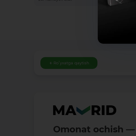
Roʻyxatga qaytish
Omonat ochish — 