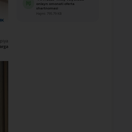
onlayn omonati oferta
shartnomasi
Hajmi: 795.79 KB
mpiya
arga