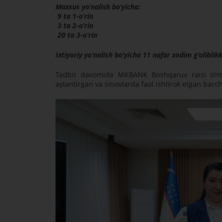
Maxsus yo‘nalish bo‘yicha:
9 ta 1-o‘rin
3 ta 2-o‘rin
20 ta 3-o‘rin
Ixtiyoriy yo‘nalish bo‘yicha 11 nafar xodim g‘oliblikka
Tadbir davomida MKBANK Boshqaruv raisi o‘rinb
aylantirgan va sinovlarda faol ishtirok etgan barch