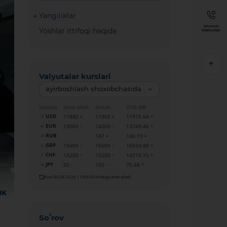
Yangiliklar
Ishonch
Yoshlar ittifoqi haqida
telefonlari
Valyutalar kurslari
ayirboshlash shoxobchasida
Valyuta
Sotib olish
Sotish
O‘zb MB
USD
11880
11965
11915.64
EUR
13000
14000
13749.46
RUB
147
146.19
GBP
15600
16600
16034.88
CHF
14200
15200
14719.75
JPY
50
100
75.48
Kurs 06.08.2026 11:00:00 holatiga amal qiladi
Soʻrov