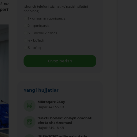
at va
Ishonch telefoni xizmat ko'rsatish sifatini
sport
baholang
1 - umuman qoniqarsiz
2 - qoniqarsiz
3 - unchalik emas
4 - bo'ladi
5 - to'liq
Ovoz berish
Yangi hujjatlar
Mikroqarz 24oy
Hajmi: 442.55 KB
“Baxtli bolalik” onlayn omonati
oferta shartnomasi
Hajmi: 619.18 KB
“FIFA-2026” milliy valyutada