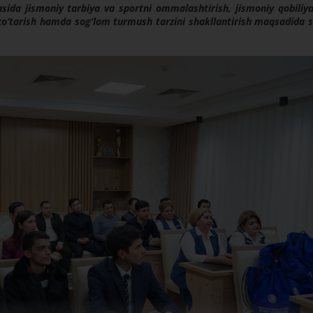
sida jismoniy tarbiya va sportni ommalashtirish, jismoniy qobiliy
 ko‘tarish hamda sog‘lom turmush tarzini shakllantirish maqsadida 