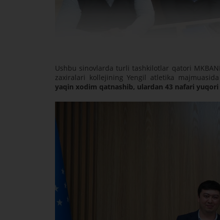
Ushbu sinovlarda turli tashkilotlar qatori MKBANK
zaxiralari kollejining Yengil atletika majmuasid
yaqin xodim qatnashib, ulardan 43 nafari yuqori n