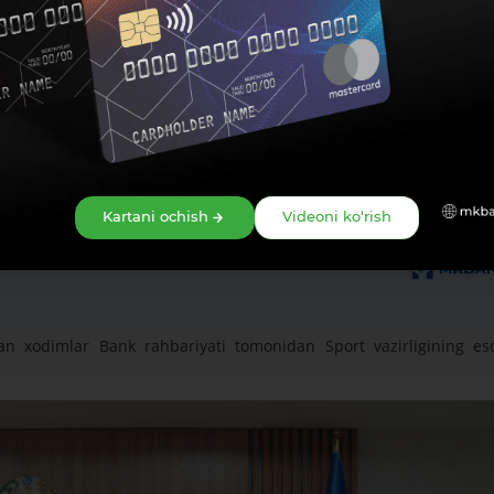
Kartani ochish
Videoni ko‘rish
gan xodimlar Bank rahbariyati tomonidan Sport vazirligining esd