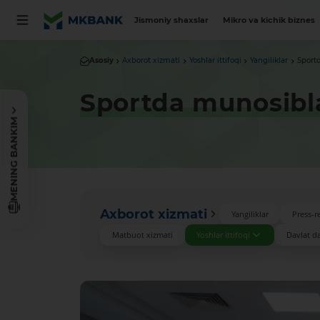
Jismoniy shaxslar
Mikro va kichik biznes
Asosiy
Axborot xizmati
Yoshlar ittifoqi
Yangiliklar
Sportd
Sportda munosibla
MENING BANKIM
Axborot xizmati
Yangiliklar
Press-re
Matbuot xizmati
Yoshlar ittifoqi
Davlat das