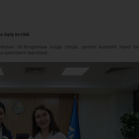
 loyiq ko‘rildi.
osari Sh.Ibragimova so‘zga chiqib, sportni kundalik hayot tar
a xodimlarni tabrikladi.