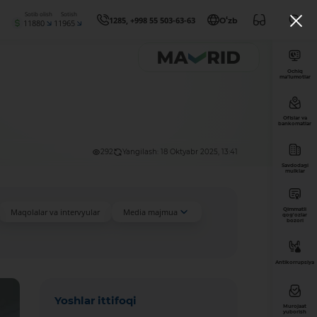
Sotib olish
Sotish
1285, +998 55 503-63-63
Oʻzb
11880
11965
Ochiq
ma’lumotlar
Ofislar va
bankomatlar
292
Yangilash: 18 Oktyabr 2025, 13:41
Savdodagi
mulklar
Qimmatli
Maqolalar va intervyular
Media majmua
qog'ozlar
bozori
Antikorrupsiya
Yoshlar ittifoqi
Murojaat
yuborish