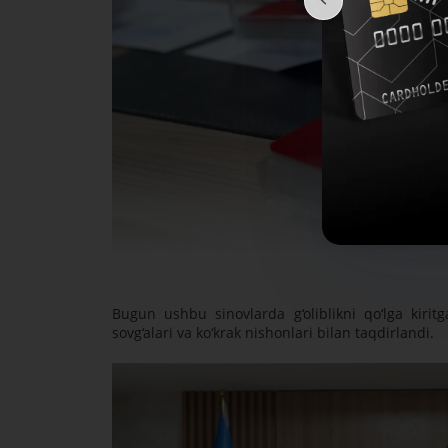
Bugun ushbu sinovlarda g‘oliblikni qo‘lga kirit
sovg‘alari va ko‘krak nishonlari bilan taqdirlandi.