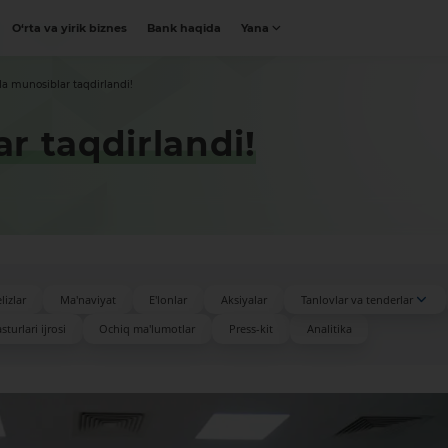
O‘rta va yirik biznes
Bank haqida
Yana
a munosiblar taqdirlandi!
r taqdirlandi!
lizlar
Ma'naviyat
E'lonlar
Aksiyalar
Tanlovlar va tenderlar
turlari ijrosi
Ochiq ma'lumotlar
Press-kit
Analitika