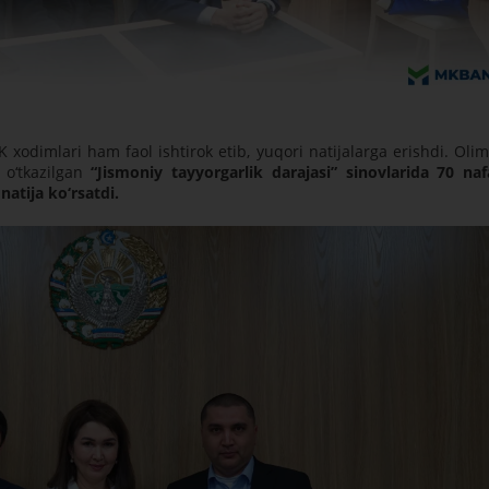
 xodimlari ham faol ishtirok etib, yuqori natijalarga erishdi. Oli
a o‘tkazilgan
“Jismoniy tayyorgarlik darajasi” sinovlarida 70 naf
atija ko‘rsatdi.