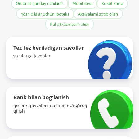
Omonat qanday ochiladi?
Mobil ilova
Kredit karta
Yosh oilalar uchun ipoteka
Aksiyalarni sotib olish
Pul o‘tkazmasini olish
Tez-tez beriladigan savollar
va ularga javoblar
Bank bilan bog‘lanish
qo‘llab-quvvatlash uchun qo‘ng‘iroq
qilish