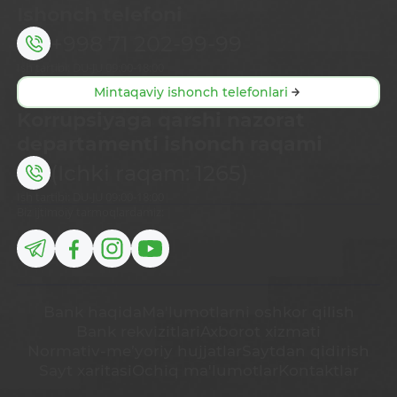
Ishonch telefoni
+998 71 202-99-99
Ish tartibi: DU-JU 09:00-18:00
Mintaqaviy ishonch telefonlari
Korrupsiyaga qarshi nazorat
departamenti ishonch raqami
(Ichki raqam: 1265)
Ish tartibi: DU-JU 09:00-18:00
Biz ijtimoiy tarmoqlardamiz:
Bank haqida
Ma'lumotlarni oshkor qilish
Bank rekvizitlari
Axborot xizmati
Normativ-me’yoriy hujjatlar
Saytdan qidirish
Sayt xaritasi
Ochiq ma'lumotlar
Kontaktlar