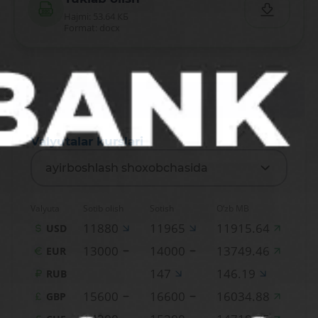
Hajmi: 53.64 КБ
Format: docx
Valyutalar kurslari
ayirboshlash shoxobchasida
Valyuta
Sotib olish
Sotish
O‘zb MB
11880
11965
11915.64
USD
13000
14000
13749.46
EUR
147
146.19
RUB
15600
16600
16034.88
GBP