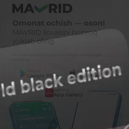
Omonat ochish — oson!
MAVRID ilovasini hoziroq
yuklab oling.
Mavrid ilovasini sizga qulay bo‘lgan servis orqali
o‘rnating:
Mavjud
Yuklang
Google Play
App Store
Yuklang
App Gallery