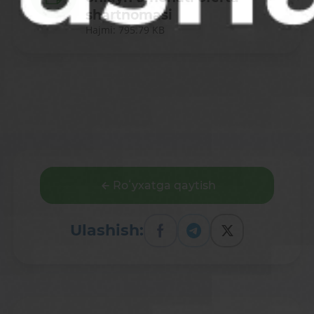
shartnomasi
Hajmi: 795.79 KB
Roʻyxatga qaytish
Ulashish: