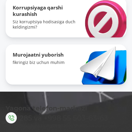
Korrupsiyaga qarshi
kurashish
Siz korruptsiya hodisasiga duch
keldingizmi?
Murojaatni yuborish
fikringiz biz uchun muhim
Yagona telefon-markazi
1285
va
+998 55 503-63-63
Ish tartibi: Dushanba-Juma 08:00-20:00, Shanba-Yakshanba 09:00-
18:00