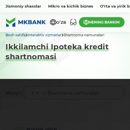
Jismoniy shaxslar
Mikro va kichik biznes
O‘rta va yirik 
MENING BANKIM
OʻZB
Bosh sahifa
Interaktiv xizmatlar
Shartnoma namunalari
Ikkilamchi Ipoteka kredit
shartnomasi
Menyu:
Yuklab olish