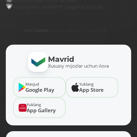
Respublika Fond Birjasi
Korporativ axborot yagona portali
ro‘yhatdan o‘tganlar - ...,
mehmonlar - ...
Hozir saytda:
Mavrid
Xususiy mijozlar uchun ilova
Mavjud
Yuklang
Google Play
App Store
Yuklang
App Gallery