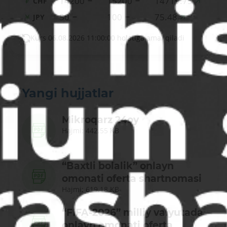
14200
15200
14719.75
CHF
50
100
75.48
JPY
Kurs 06.08.2026 11:00:00 holatiga amal qiladi
Yangi hujjatlar
Mikroqarz 24oy
Hajmi: 442.55 KB
“Baxtli bolalik” onlayn
omonati oferta shartnomasi
Hajmi: 619.18 KB
“FIFA-2026” milliy valyutada
onlayn omonati oferta