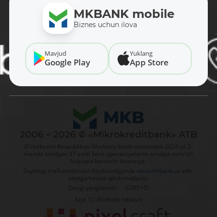
MKBANK mobile
Biznes uchun ilova
Mavjud
Yuklang
Google Play
App Store
2006 – 2026 © «Mikrokreditbank» ATB
O'zbekiston Respublikasi Markaziy banki tomonidan 2024-yil 2-
martda berilgan 37-sonli bank operatsiyalarini amalga oshirish
huquqini beruvchi litsenziya.
Saytdagi ma’lumotlardan foydalanilganda
www.mkbank.uz
veb-
saytiga havola qilish majburiy.
Oxirgi yangilanish: ... (GMT+5)
Sayt 1C-Bitriksda ishlaydi