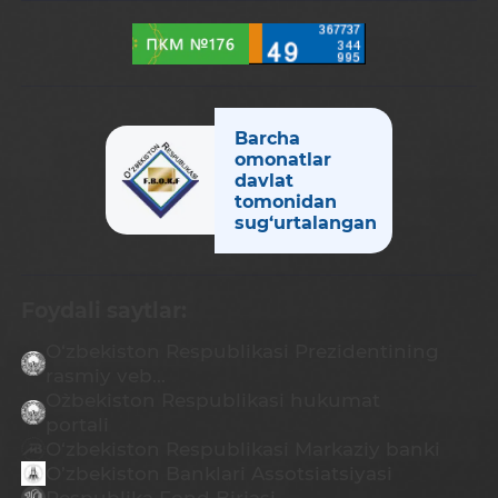
Barcha
omonatlar
davlat
tomonidan
sug‘urtalangan
Foydali saytlar:
O‘zbekiston Respublikasi Prezidentining
rasmiy veb...
O`zbekiston Respublikasi hukumat
portali
O‘zbekiston Respublikasi Markaziy banki
O’zbekiston Banklari Assotsiatsiyasi