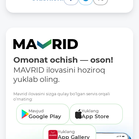
Omonat ochish — oson!
MAVRID ilovasini hoziroq
yuklab oling.
Mavrid ilovasini sizga qulay bo‘lgan servis orqali
o‘rnating:
Mavjud
Yuklang
Google Play
App Store
Yuklang
App Gallery