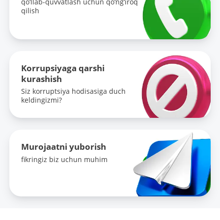
qo‘llab-quvvatlash uchun qo‘ng‘iroq
qilish
Korrupsiyaga qarshi
kurashish
Siz korruptsiya hodisasiga duch
keldingizmi?
Murojaatni yuborish
fikringiz biz uchun muhim