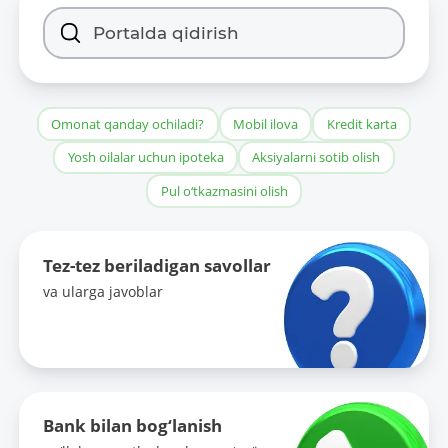
Omonat qanday ochiladi?
Mobil ilova
Kredit karta
Yosh oilalar uchun ipoteka
Aksiyalarni sotib olish
Pul o‘tkazmasini olish
Tez-tez beriladigan savollar
va ularga javoblar
Bank bilan bog‘lanish