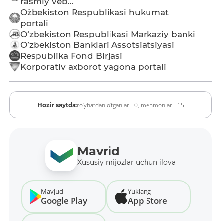
rasmiy veb...
O`zbekiston Respublikasi hukumat
portali
O‘zbekiston Respublikasi Markaziy banki
O’zbekiston Banklari Assotsiatsiyasi
Respublika Fond Birjasi
Korporativ axborot yagona portali
ro‘yhatdan o‘tganlar - 0,
mehmonlar - 15
Hozir saytda:
Mavrid
Xususiy mijozlar uchun ilova
Mavjud
Yuklang
Google Play
App Store