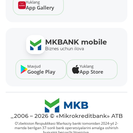
Yuklang
App Gallery
MKBANK mobile
Biznes uchun ilova
Mavjud
Yuklang
Google Play
App Store
_2006 – 2026 © «Mikrokreditbank» ATB
O'zbekiston Respublikasi Markaziy banki tomonidan 2024-yil 2-
martda berilgan 37-sonli bank operatsiyalarini amalga oshirish
huquqini beruvchi litsenziya.