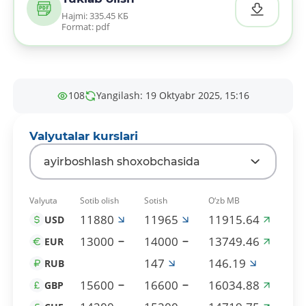
Hajmi: 335.45 КБ
Format: pdf
108
Yangilash: 19 Oktyabr 2025, 15:16
Valyutalar kurslari
ayirboshlash shoxobchasida
Valyuta
Sotib olish
Sotish
O‘zb MB
11880
11965
11915.64
USD
13000
14000
13749.46
EUR
147
146.19
RUB
15600
16600
16034.88
GBP