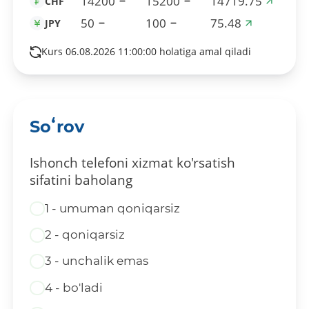
14200
15200
14719.75
CHF
50
100
75.48
JPY
Kurs 06.08.2026 11:00:00 holatiga amal qiladi
Soʻrov
Ishonch telefoni xizmat ko'rsatish
sifatini baholang
1 - umuman qoniqarsiz
2 - qoniqarsiz
3 - unchalik emas
4 - bo'ladi