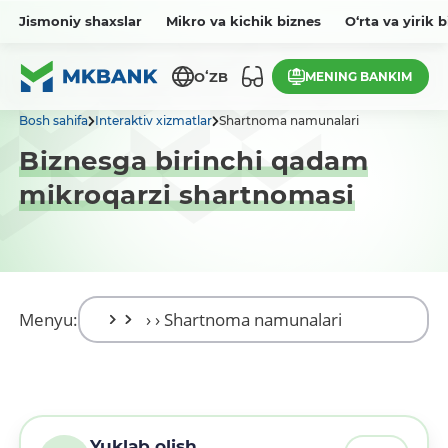
Jismoniy shaxslar
Mikro va kichik biznes
O‘rta va yirik 
MENING BANKIM
OʻZB
Bosh sahifa
Interaktiv xizmatlar
Shartnoma namunalari
Biznesga birinchi qadam
mikroqarzi shartnomasi
Menyu:
Yuklab olish