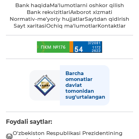
Bank haqida
Ma'lumotlarni oshkor qilish
Bank rekvizitlari
Axborot xizmati
Normativ-me’yoriy hujjatlar
Saytdan qidirish
Sayt xaritasi
Ochiq ma'lumotlar
Kontaktlar
Barcha
omonatlar
davlat
tomonidan
sug‘urtalangan
Foydali saytlar:
O‘zbekiston Respublikasi Prezidentining