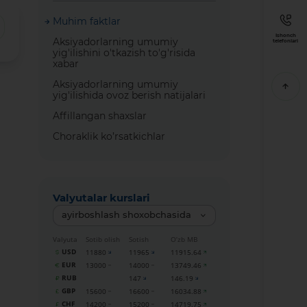
Muhim faktlar
Ishonch
Aksiyadorlarning umumiy
telefonlari
yig'ilishini o'tkazish to'g'risida
xabar
Aksiyadorlarning umumiy
yig'ilishida ovoz berish natijalari
Affillangan shaxslar
Choraklik ko’rsatkichlar
Valyutalar kurslari
ayirboshlash shoxobchasida
Valyuta
Sotib olish
Sotish
O‘zb MB
USD
11880
11965
11915.64
EUR
13000
14000
13749.46
RUB
147
146.19
GBP
15600
16600
16034.88
CHF
14200
15200
14719.75