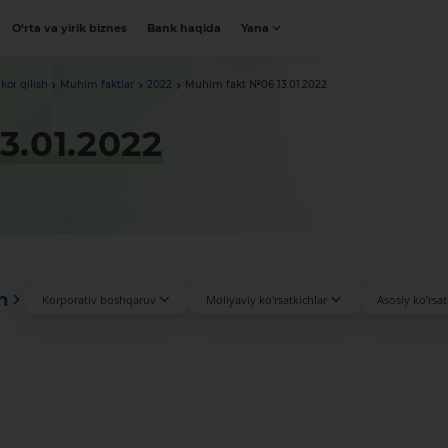
O‘rta va yirik biznes
Bank haqida
Yana
kor qilish
Muhim faktlar
2022
Muhim fakt №06 13.01.2022
3.01.2022
n
Korporativ boshqaruv
Moliyaviy ko'rsatkichlar
Asosiy ko’rsat