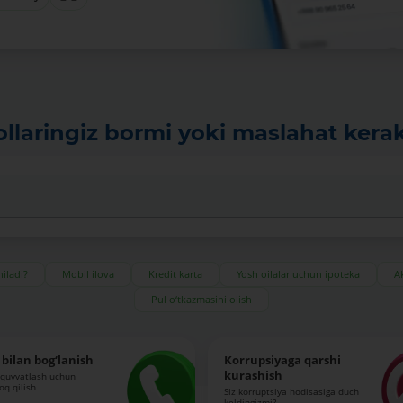
ollaringiz bormi yoki maslahat kera
iladi?
Mobil ilova
Kredit karta
Yosh oilalar uchun ipoteka
Ak
Pul o‘tkazmasini olish
bilan bog‘lanish
Korrupsiyaga qarshi
kurashish
-quvvatlash uchun
roq qilish
Siz korruptsiya hodisasiga duch
keldingizmi?