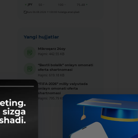
JPY
50
100
75.48
Kurs 06.08.2026 11:00:00 holatiga amal qiladi
Yangi hujjatlar
Mikroqarz 24oy
Hajmi: 442.55 KB
“Baxtli bolalik” onlayn omonati
oferta shartnomasi
Hajmi: 619.18 KB
“FIFA-2026” milliy valyutada
onlayn omonati oferta
shartnomasi
Hajmi: 795.79 KB