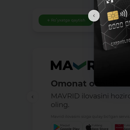
Roʻyxatga qaytish
Omonat ochish — 
MAVRID ilovasini hozir
oling.
Mavrid ilovasini sizga qulay bo‘lgan servis 
Mavjud
Yuklang
Yukl
Google Play
App Store
App