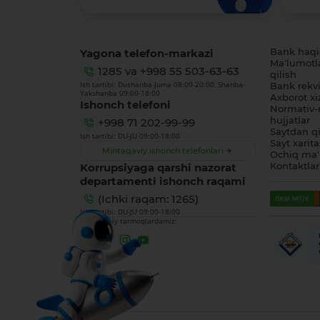
Yagona telefon-markazi
Bank haq
Ma'lumotl
1285
va
+998 55 503-63-63
qilish
Ish tartibi: Dushanba-Juma 08:00-20:00, Shanba-
Bank rekviz
Yakshanba 09:00-18:00
Axborot xi
Ishonch telefoni
Normativ-
hujjatlar
+998 71 202-99-99
Saytdan qi
Ish tartibi: DU-JU 09:00-18:00
Sayt xarita
Mintaqaviy ishonch telefonlari
Ochiq ma'
Korrupsiyaga qarshi nazorat
Kontaktlar
departamenti ishonch raqami
(Ichki raqam: 1265)
Ish tartibi: DU-JU 09:00-18:00
Biz ijtimoiy tarmoqlardamiz: