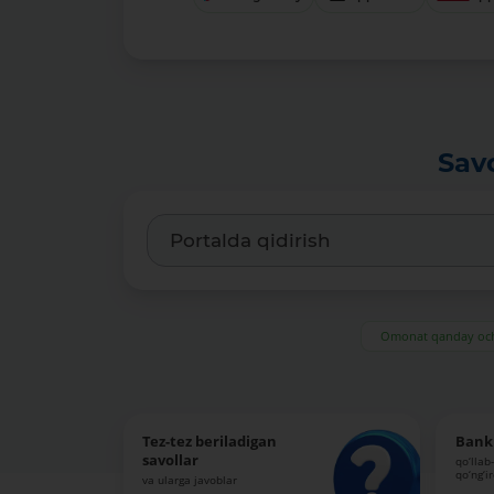
Sav
Omonat qanday och
Tez-tez beriladigan
Bank 
savollar
qo‘llab
qo‘ng‘i
va ularga javoblar