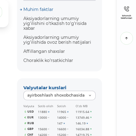
Muhim faktlar
Ishonch
Aksiyadorlarning umumiy
telefonlari
yig'ilishini o'tkazish to'g'risida
xabar
Aksiyadorlarning umumiy
yig'ilishida ovoz berish natijalari
Affillangan shaxslar
Choraklik ko’rsatkichlar
Valyutalar kurslari
ayirboshlash shoxobchasida
Valyuta
Sotib olish
Sotish
O‘zb MB
USD
11880
11965
11915.64
EUR
13000
14000
13749.46
RUB
147
146.19
GBP
15600
16600
16034.88
CHF
14200
15200
14719.75