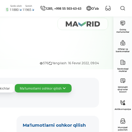
Sotib olish
Sotish
1285, +998 55 503-63-63
Oʻzb
11880
11965
Ochiq
ma’lumotlar
Ofislar va
bankomatlar
576
Yangilash: 16 Fevral 2022, 09:04
Savdodagi
mulklar
Qimmatli
kichlar
Ma'lumotlarni oshkor qilish
qog'ozlar
bozori
Antikorrupsiya
Ma'lumotlarni oshkor qilish
Murojaat
yuborish