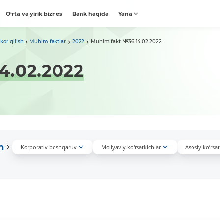
O‘rta va yirik biznes
Bank haqida
Yana
kor qilish
Muhim faktlar
2022
Muhim fakt №36 14.02.2022
4.02.2022
n
Korporativ boshqaruv
Moliyaviy ko'rsatkichlar
Asosiy ko’rsat