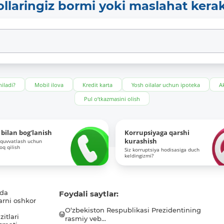
ollaringiz bormi yoki maslahat kera
iladi?
Mobil ilova
Kredit karta
Yosh oilalar uchun ipoteka
Ak
Pul o‘tkazmasini olish
bilan bog‘lanish
Korrupsiyaga qarshi
kurashish
-quvvatlash uchun
roq qilish
Siz korruptsiya hodisasiga duch
keldingizmi?
ida
Foydali saytlar:
arni oshkor
O‘zbekiston Respublikasi Prezidentining
itlari
rasmiy veb...