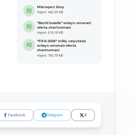
Mikroqarz 24oy
Hajmi: 442.55 KB
“Baxtli bolalik” onlayn omonati
oferta shartnomasi
Hajmi: 619.18 KB
“FIFA-2026” milliy valyutada
onlayn omonati oferta
shartnomasi
Hajmi: 795.79 KB
Facebook
Telegram
X