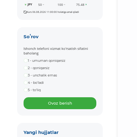
JPY
50
100
75.48
Kurs 06.08.2026 11:00:00 holatiga amal qiladi
Soʻrov
Ishonch telefoni xizmat ko'rsatish sifatini
baholang
1 - umuman qoniqarsiz
2 - qoniqarsiz
3 - unchalik emas
4 - bo'ladi
5 - to'liq
Ovoz berish
Yangi hujjatlar