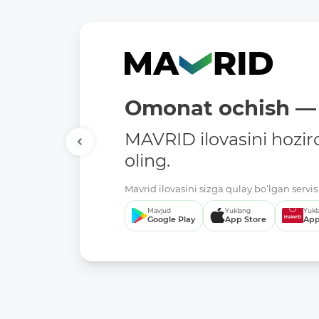
Omonat ochish — 
MAVRID ilovasini hozir
oling.
Mavrid ilovasini sizga qulay bo‘lgan servis 
Mavjud
Yuklang
Yukl
Google Play
App Store
App