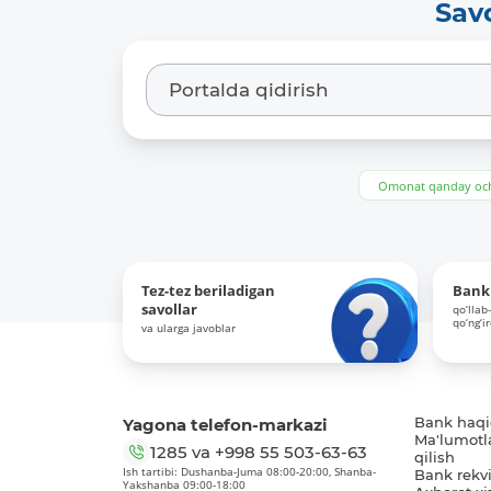
Sav
Omonat qanday och
Tez-tez beriladigan
Bank 
savollar
qo‘llab
qo‘ng‘i
va ularga javoblar
Yagona telefon-markazi
Bank haq
Ma'lumotl
1285
va
+998 55 503-63-63
qilish
Ish tartibi: Dushanba-Juma 08:00-20:00, Shanba-
Bank rekviz
Yakshanba 09:00-18:00