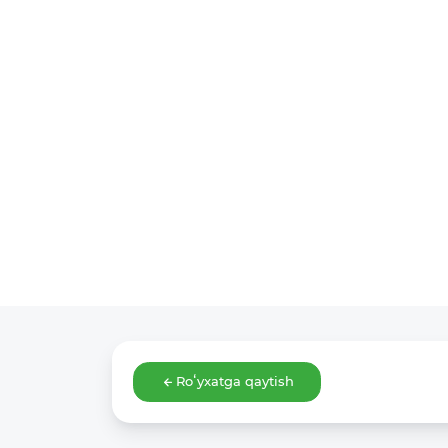
Roʻyxatga qaytish