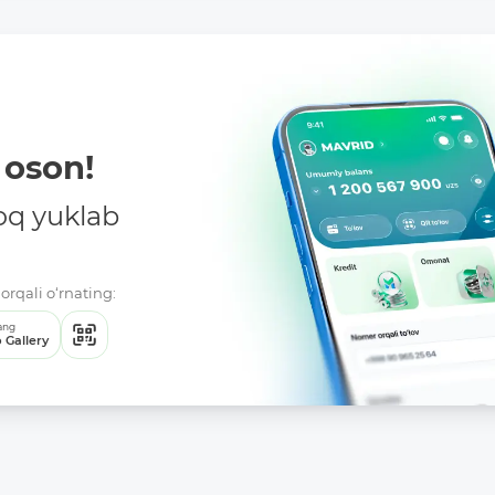
oson!
oq yuklab
orqali o‘rnating:
ang
 Gallery