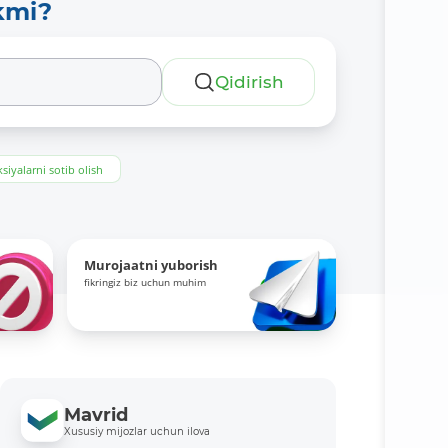
kmi?
Qidirish
siyalarni sotib olish
Murojaatni yuborish
fikringiz biz uchun muhim
Mavrid
Xususiy mijozlar uchun ilova