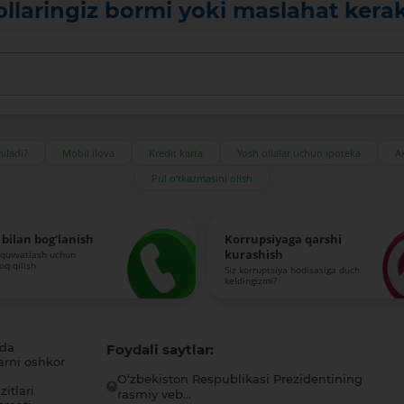
ollaringiz bormi yoki maslahat kera
iladi?
Mobil ilova
Kredit karta
Yosh oilalar uchun ipoteka
Ak
Pul o‘tkazmasini olish
bilan bog‘lanish
Korrupsiyaga qarshi
kurashish
-quvvatlash uchun
roq qilish
Siz korruptsiya hodisasiga duch
keldingizmi?
ida
Foydali saytlar:
arni oshkor
O‘zbekiston Respublikasi Prezidentining
itlari
rasmiy veb...