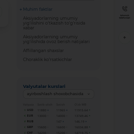
Muhim faktlar
Ishonch
Aksiyadorlarning umumiy
telefonlari
yig'ilishini o'tkazish to'g'risida
xabar
Aksiyadorlarning umumiy
yig'ilishida ovoz berish natijalari
Affillangan shaxslar
Choraklik ko’rsatkichlar
Valyutalar kurslari
ayirboshlash shoxobchasida
Valyuta
Sotib olish
Sotish
O‘zb MB
USD
11880
11965
11915.64
EUR
13000
14000
13749.46
RUB
147
146.19
GBP
15600
16600
16034.88
CHF
14200
15200
14719.75