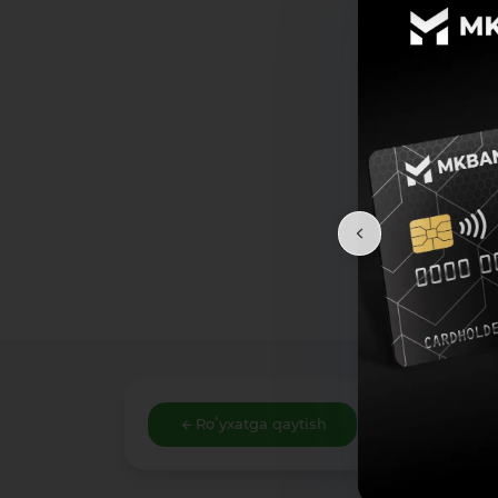
Roʻyxatga qaytish