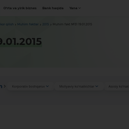
O‘rta va yirik biznes
Bank haqida
Yana
kor qilish
Muhim faktlar
2015
Muhim fakt №31 19.01.2015
.01.2015
n
Korporativ boshqaruv
Moliyaviy ko'rsatkichlar
Asosiy ko’rsat