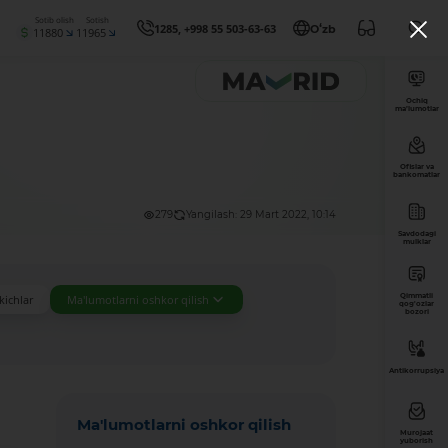
Sotib olish
Sotish
1285, +998 55 503-63-63
Oʻzb
11880
11965
Ochiq
ma’lumotlar
Ofislar va
bankomatlar
279
Yangilash: 29 Mart 2022, 10:14
Savdodagi
mulklar
Qimmatli
kichlar
Ma'lumotlarni oshkor qilish
qog'ozlar
bozori
Antikorrupsiya
Ma'lumotlarni oshkor qilish
Murojaat
yuborish