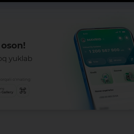
oson!
oq yuklab
orqali o‘rnating:
ang
 Gallery