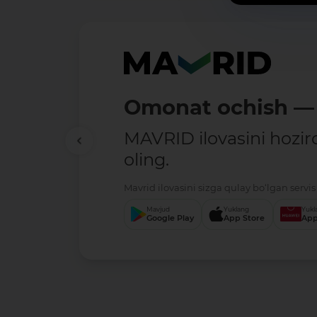
Omonat ochish — 
MAVRID ilovasini hozir
oling.
Mavrid ilovasini sizga qulay bo‘lgan servis 
Mavjud
Yuklang
Yukl
Google Play
App Store
App