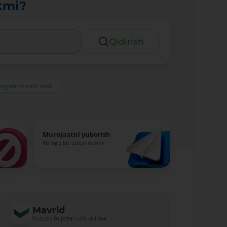
kmi?
Qidirish
siyalarni sotib olish
Murojaatni yuborish
fikringiz biz uchun muhim
Mavrid
Xususiy mijozlar uchun ilova