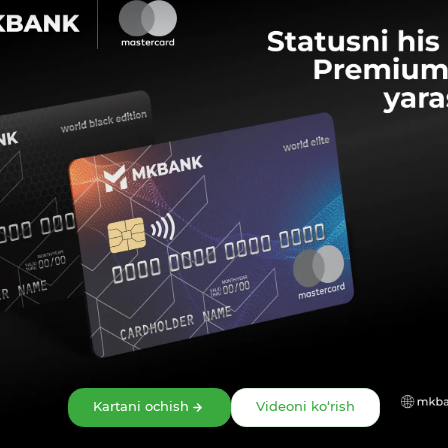
Ulashish:
Kartani ochish
Videoni ko‘rish