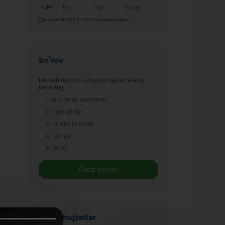
JPY
50
100
75.48
Kurs 06.08.2026 11:00:00 holatiga amal qiladi
Soʻrov
Ishonch telefoni xizmat ko'rsatish sifatini
baholang
1 - umuman qoniqarsiz
2 - qoniqarsiz
3 - unchalik emas
4 - bo'ladi
5 - to'liq
Ovoz berish
Yangi hujjatlar