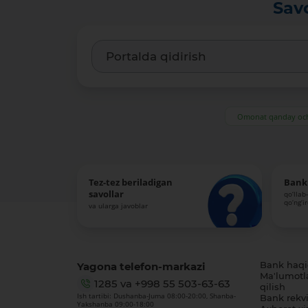
Sav
Omonat qanday och
Tez-tez beriladigan
Bank 
savollar
qo‘llab
qo‘ng‘i
va ularga javoblar
Yagona telefon-markazi
Bank haq
Ma'lumotl
1285
va
+998 55 503-63-63
qilish
Ish tartibi: Dushanba-Juma 08:00-20:00, Shanba-
Bank rekviz
Yakshanba 09:00-18:00