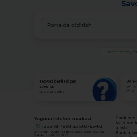
Sav
Omonat qanday och
Tez-tez beriladigan
Bank 
savollar
qo‘llab
qo‘ng‘i
va ularga javoblar
Yagona telefon-markazi
Bank haq
Ma'lumotl
1285
va
+998 55 503-63-63
qilish
Ish tartibi: Dushanba-Juma 08:00-20:00, Shanba-
Bank rekviz
Yakshanba 09:00-18:00