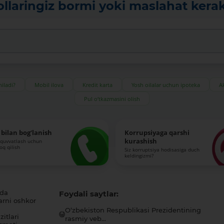
ollaringiz bormi yoki maslahat kera
iladi?
Mobil ilova
Kredit karta
Yosh oilalar uchun ipoteka
Ak
Pul o‘tkazmasini olish
bilan bog‘lanish
Korrupsiyaga qarshi
kurashish
-quvvatlash uchun
roq qilish
Siz korruptsiya hodisasiga duch
keldingizmi?
ida
Foydali saytlar:
arni oshkor
O‘zbekiston Respublikasi Prezidentining
itlari
rasmiy veb...