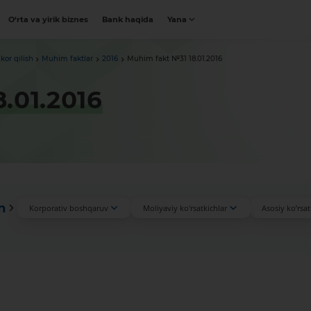
O‘rta va yirik biznes
Bank haqida
Yana
kor qilish
Muhim faktlar
2016
Muhim fakt №31 18.01.2016
.01.2016
n
Korporativ boshqaruv
Moliyaviy ko'rsatkichlar
Asosiy ko’rsat