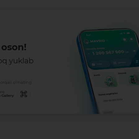
oson!
oq yuklab
orqali o‘rnating:
ang
 Gallery