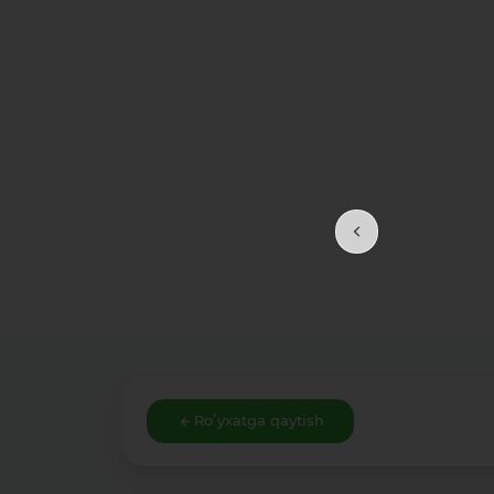
Roʻyxatga qaytish