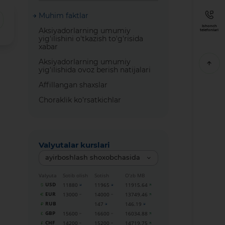
Muhim faktlar
Ishonch
Aksiyadorlarning umumiy
telefonlari
yig'ilishini o'tkazish to'g'risida
xabar
Aksiyadorlarning umumiy
yig'ilishida ovoz berish natijalari
Affillangan shaxslar
Choraklik ko’rsatkichlar
Valyutalar kurslari
ayirboshlash shoxobchasida
Valyuta
Sotib olish
Sotish
O‘zb MB
USD
11880
11965
11915.64
EUR
13000
14000
13749.46
RUB
147
146.19
GBP
15600
16600
16034.88
CHF
14200
15200
14719.75