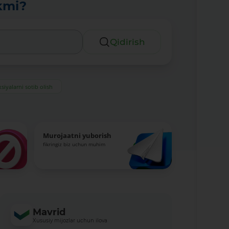
kmi?
Qidirish
siyalarni sotib olish
Murojaatni yuborish
fikringiz biz uchun muhim
Mavrid
Xususiy mijozlar uchun ilova