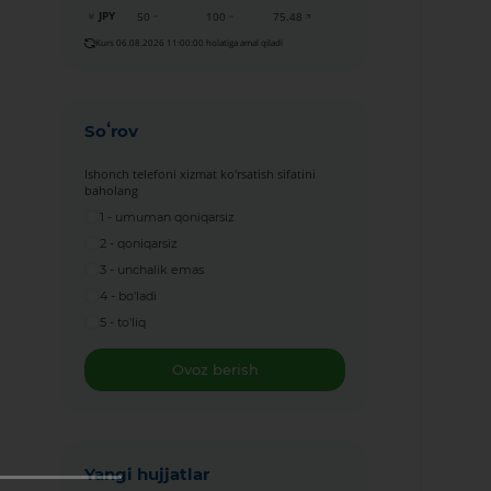
JPY
50
100
75.48
Kurs 06.08.2026 11:00:00 holatiga amal qiladi
Soʻrov
Ishonch telefoni xizmat ko'rsatish sifatini
baholang
1 - umuman qoniqarsiz
2 - qoniqarsiz
3 - unchalik emas
4 - bo'ladi
5 - to'liq
Ovoz berish
Yangi hujjatlar