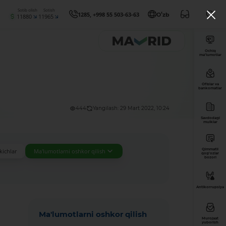
Sotib olish
Sotish
1285, +998 55 503-63-63
Oʻzb
11880
11965
Ochiq
ma’lumotlar
Ofislar va
bankomatlar
444
Yangilash: 29 Mart 2022, 10:24
Savdodagi
mulklar
Qimmatli
kichlar
Ma'lumotlarni oshkor qilish
qog'ozlar
bozori
Antikorrupsiya
Ma'lumotlarni oshkor qilish
Murojaat
yuborish