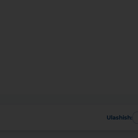
Ulashish:
Kartani ochish
Videoni ko‘rish