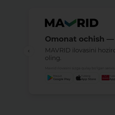
Omonat ochish — 
MAVRID ilovasini hozir
oling.
Mavrid ilovasini sizga qulay bo‘lgan servis 
Mavjud
Yuklang
Yukl
Google Play
App Store
App