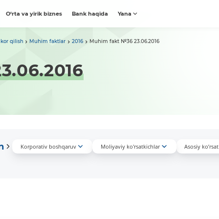
O‘rta va yirik biznes
Bank haqida
Yana
kor qilish
Muhim faktlar
2016
Muhim fakt №36 23.06.2016
3.06.2016
n
Korporativ boshqaruv
Moliyaviy ko'rsatkichlar
Asosiy ko’rsat