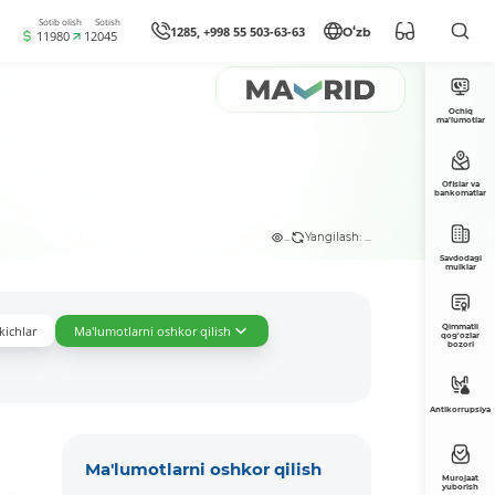
Sotib olish
Sotish
1285, +998 55 503-63-63
Oʻzb
11980
12045
Ochiq
ma’lumotlar
Ofislar va
bankomatlar
...
Yangilash: ...
Savdodagi
mulklar
Qimmatli
kichlar
Ma'lumotlarni oshkor qilish
qog'ozlar
bozori
Antikorrupsiya
Ma'lumotlarni oshkor qilish
Murojaat
yuborish