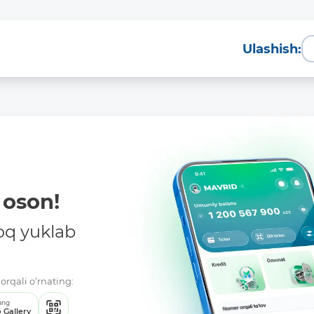
Ulashish:
oson!
oq yuklab
orqali o‘rnating:
ang
 Gallery