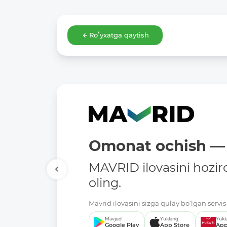
Roʻyxatga qaytish
Omonat ochish — 
MAVRID ilovasini hozir
oling.
Mavrid ilovasini sizga qulay bo‘lgan servis 
Mavjud
Yuklang
Yukl
Google Play
App Store
App