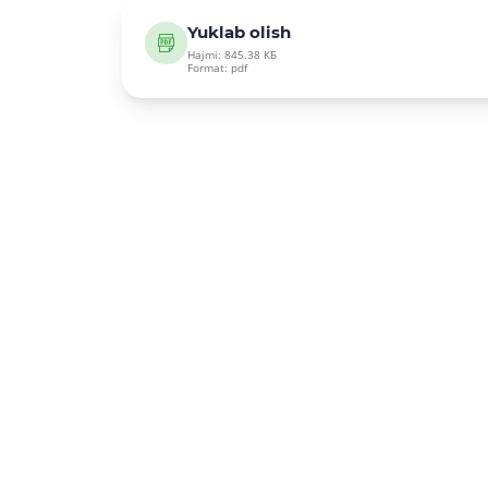
Yuklab olish
Hajmi: 845.38 КБ
Format: pdf