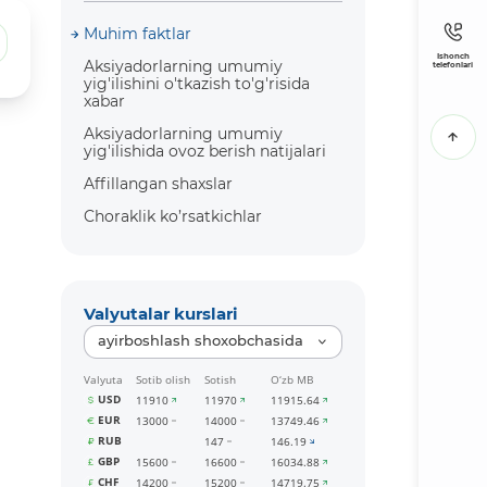
Muhim faktlar
Ishonch
Aksiyadorlarning umumiy
telefonlari
yig'ilishini o'tkazish to'g'risida
xabar
Aksiyadorlarning umumiy
yig'ilishida ovoz berish natijalari
Affillangan shaxslar
Choraklik ko’rsatkichlar
Valyutalar kurslari
ayirboshlash shoxobchasida
Valyuta
Sotib olish
Sotish
O‘zb MB
USD
11910
11970
11915.64
EUR
13000
14000
13749.46
RUB
147
146.19
GBP
15600
16600
16034.88
CHF
14200
15200
14719.75