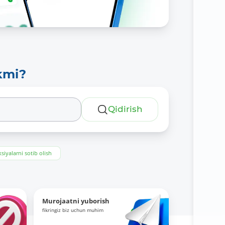
kmi?
Qidirish
siyalarni sotib olish
Murojaatni yuborish
fikringiz biz uchun muhim