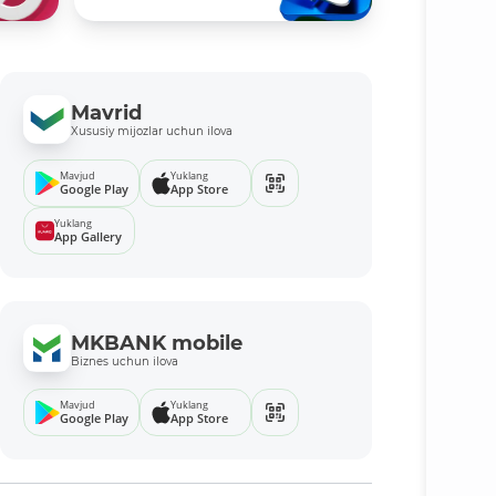
Mavrid
Xususiy mijozlar uchun ilova
Mavjud
Yuklang
Google Play
App Store
Yuklang
App Gallery
MKBANK mobile
Biznes uchun ilova
Mavjud
Yuklang
Google Play
App Store