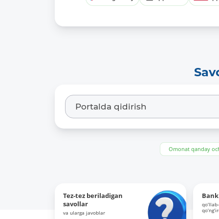
Sav
Omonat qanday och
Tez-tez beriladigan
Bank 
savollar
qo‘llab
qo‘ng‘i
va ularga javoblar