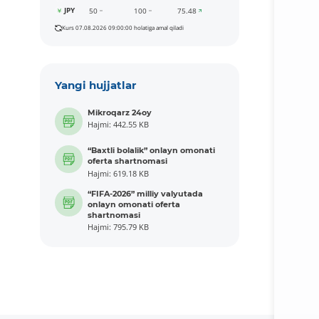
JPY
50
100
75.48
Kurs 07.08.2026 09:00:00 holatiga amal qiladi
Yangi hujjatlar
Mikroqarz 24oy
Hajmi: 442.55 KB
“Baxtli bolalik” onlayn omonati
oferta shartnomasi
Hajmi: 619.18 KB
“FIFA-2026” milliy valyutada
onlayn omonati oferta
shartnomasi
Hajmi: 795.79 KB