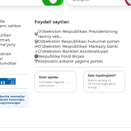
ida
Foydali saytlar:
arni oshkor
O‘zbekiston Respublikasi Prezidentining
itlari
rasmiy veb...
zmati
O`zbekiston Respublikasi hukumat portali
me’yoriy
O‘zbekiston Respublikasi Markaziy banki
O’zbekiston Banklari Assotsiatsiyasi
dirish
Respublika Fond Birjasi
si
Korporativ axborot yagona portali
lumotlar
Xato topdingizmi?
Hozir saytda:
Matnni tanlang va
ro‘yhatdan o‘tganlar - ...,
Ctrl+Enter tugmalarini
mehmonlar - ...
bosing
Barcha omonatlar
davlat tomonidan
sug‘urtalangan