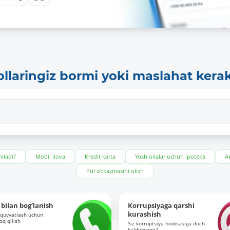
ollaringiz bormi yoki maslahat kera
iladi?
Mobil ilova
Kredit karta
Yosh oilalar uchun ipoteka
Ak
Pul o‘tkazmasini olish
bilan bog‘lanish
Korrupsiyaga qarshi
kurashish
-quvvatlash uchun
roq qilish
Siz korruptsiya hodisasiga duch
keldingizmi?