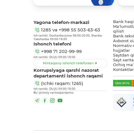
Yagona telefon-markazi
Bank haq
Ma'lumotl
1285
va
+998 55 503-63-63
qilish
Ish tartibi: Dushanba-Juma 08:00-20:00, Shanba-
Bank rekviz
Yakshanba 09:00-18:00
Axborot xi
Ishonch telefoni
Normativ-
hujjatlar
+998 71 202-99-99
Saytdan qi
Ish tartibi: DU-JU 09:00-18:00
Sayt xarita
Mintaqaviy ishonch telefonlari
Ochiq ma'
Korrupsiyaga qarshi nazorat
Kontaktlar
departamenti ishonch raqami
(Ichki raqam: 1265)
Ish tartibi: DU-JU 09:00-18:00
Biz ijtimoiy tarmoqlardamiz: