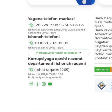
Yagona telefon-markazi
Bank haq
Ma'lumotl
1285
va
+998 55 503-63-63
qilish
Ish tartibi: Dushanba-Juma 08:00-20:00, Shanba-
Bank rekviz
Yakshanba 09:00-18:00
Axborot xi
Ishonch telefoni
Normativ-
hujjatlar
+998 71 202-99-99
Saytdan qi
Ish tartibi: DU-JU 09:00-18:00
Sayt xarita
Mintaqaviy ishonch telefonlari
Ochiq ma'
Korrupsiyaga qarshi nazorat
Kontaktlar
departamenti ishonch raqami
(Ichki raqam: 1265)
Ish tartibi: DU-JU 09:00-18:00
Biz ijtimoiy tarmoqlardamiz: