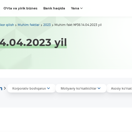
O‘rta va yirik biznes
Bank haqida
Yana
kor qilish
Muhim faktlar
2023
Muhim fakt №36 14.04.2023 yil
.04.2023 yil
n
Korporativ boshqaruv
Moliyaviy ko'rsatkichlar
Asosiy ko’rsat