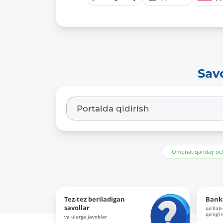
Sav
Omonat qanday och
Tez-tez beriladigan
Bank 
savollar
qo‘llab
qo‘ng‘i
va ularga javoblar