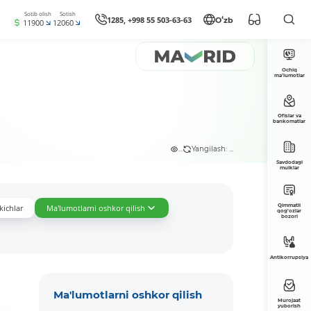
Sotib olish
Sotish
1285, +998 55 503-63-63
Oʻzb
11900
12060
Ochiq
ma’lumotlar
Ofislar va
bankomatlar
...
Yangilash: ...
Savdodagi
mulklar
Qimmatli
kichlar
Ma'lumotlarni oshkor qilish
qog'ozlar
bozori
Antikorrupsiya
Ma'lumotlarni oshkor qilish
Murojaat
yuborish