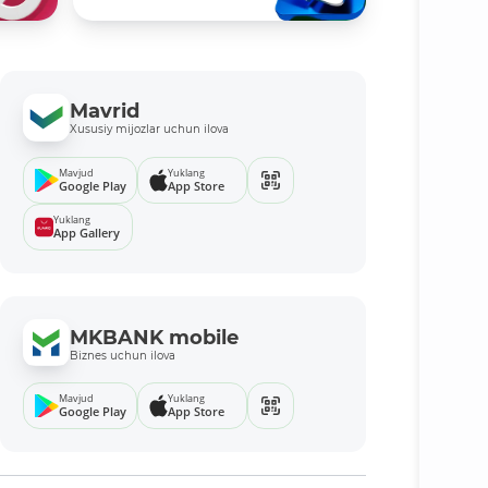
Mavrid
Xususiy mijozlar uchun ilova
Mavjud
Yuklang
Google Play
App Store
Yuklang
App Gallery
MKBANK mobile
Biznes uchun ilova
Mavjud
Yuklang
Google Play
App Store