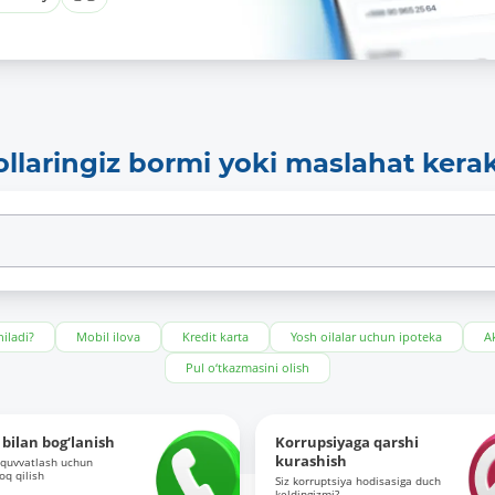
ollaringiz bormi yoki maslahat kera
iladi?
Mobil ilova
Kredit karta
Yosh oilalar uchun ipoteka
Ak
Pul o‘tkazmasini olish
bilan bog‘lanish
Korrupsiyaga qarshi
kurashish
-quvvatlash uchun
roq qilish
Siz korruptsiya hodisasiga duch
keldingizmi?