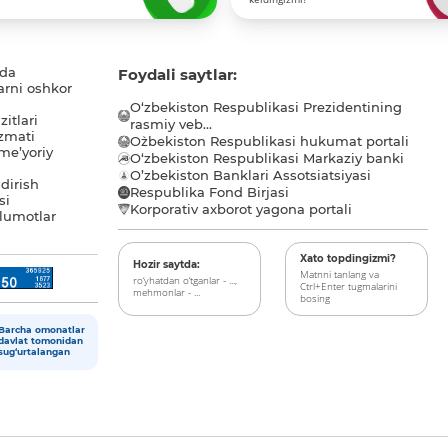
ida
Foydali saytlar:
arni oshkor
O‘zbekiston Respublikasi Prezidentining
itlari
rasmiy veb...
zmati
O`zbekiston Respublikasi hukumat portali
me’yoriy
O‘zbekiston Respublikasi Markaziy banki
O’zbekiston Banklari Assotsiatsiyasi
dirish
Respublika Fond Birjasi
si
Korporativ axborot yagona portali
lumotlar
Xato topdingizmi?
Hozir saytda:
Matnni tanlang va
ro‘yhatdan o‘tganlar - ...,
Ctrl+Enter tugmalarini
mehmonlar - ...
bosing
Barcha omonatlar
davlat tomonidan
sug‘urtalangan