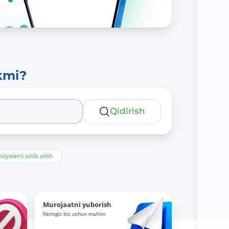
kmi?
Qidirish
siyalarni sotib olish
Murojaatni yuborish
fikringiz biz uchun muhim