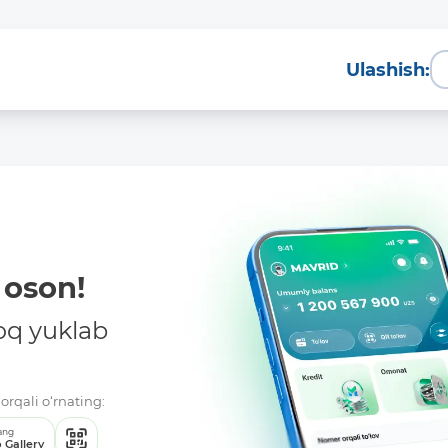
Ulashish:
oson!
oq yuklab
orqali o‘rnating:
ang
 Gallery