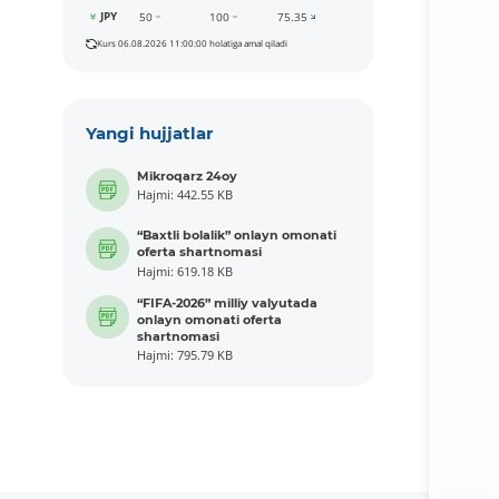
JPY
50
100
75.35
Kurs 06.08.2026 11:00:00 holatiga amal qiladi
Yangi hujjatlar
Mikroqarz 24oy
Hajmi: 442.55 KB
“Baxtli bolalik” onlayn omonati
oferta shartnomasi
Hajmi: 619.18 KB
“FIFA-2026” milliy valyutada
onlayn omonati oferta
shartnomasi
Hajmi: 795.79 KB