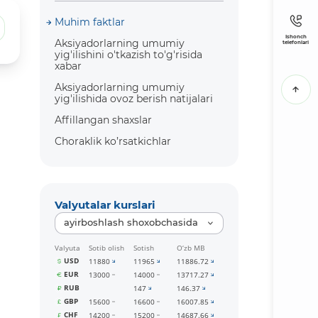
Muhim faktlar
Ishonch
Aksiyadorlarning umumiy
telefonlari
yig'ilishini o'tkazish to'g'risida
xabar
Aksiyadorlarning umumiy
yig'ilishida ovoz berish natijalari
Affillangan shaxslar
Choraklik ko’rsatkichlar
Valyutalar kurslari
ayirboshlash shoxobchasida
Valyuta
Sotib olish
Sotish
O‘zb MB
USD
11880
11965
11886.72
EUR
13000
14000
13717.27
RUB
147
146.37
GBP
15600
16600
16007.85
CHF
14200
15200
14687.66