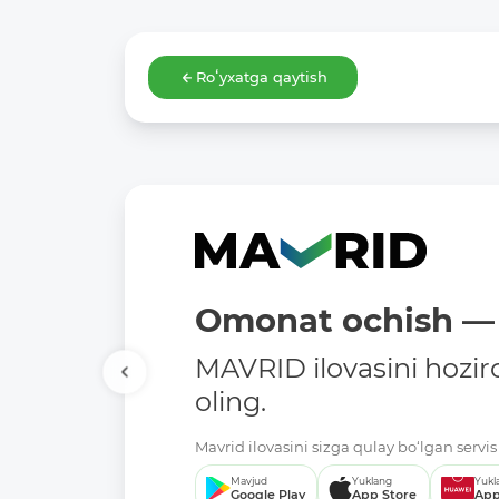
Roʻyxatga qaytish
Omonat ochish — 
MAVRID ilovasini hozir
oling.
Mavrid ilovasini sizga qulay bo‘lgan servis 
Mavjud
Yuklang
Yukl
Google Play
App Store
App