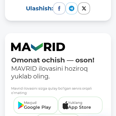
Ulashish:
Omonat ochish — oson!
MAVRID ilovasini hoziroq
yuklab oling.
Mavrid ilovasini sizga qulay bo‘lgan servis orqali
o‘rnating:
Mavjud
Yuklang
Google Play
App Store