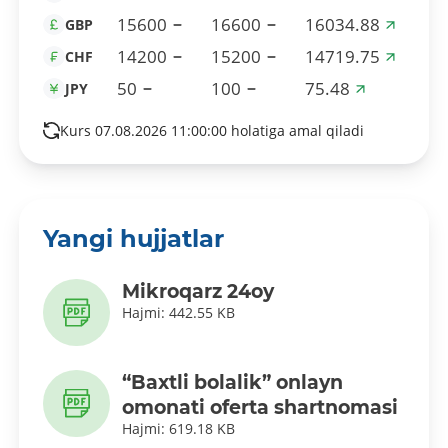
15600
16600
16034.88
GBP
14200
15200
14719.75
CHF
50
100
75.48
JPY
Kurs 07.08.2026 11:00:00 holatiga amal qiladi
Yangi hujjatlar
Mikroqarz 24oy
Hajmi: 442.55 KB
“Baxtli bolalik” onlayn
omonati oferta shartnomasi
Hajmi: 619.18 KB