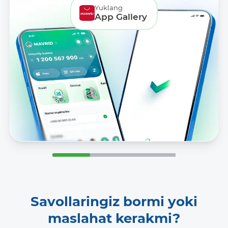
Yuklang
App Gallery
Savollaringiz bormi yoki
maslahat kerakmi?