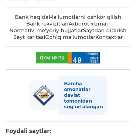
Bank haqida
Ma'lumotlarni oshkor qilish
Bank rekvizitlari
Axborot xizmati
Normativ-me’yoriy hujjatlar
Saytdan qidirish
Sayt xaritasi
Ochiq ma'lumotlar
Kontaktlar
Barcha
omonatlar
davlat
tomonidan
sug‘urtalangan
Foydali saytlar: