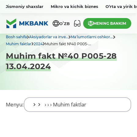
Jismoniy shaxslar
Mikro va kichik biznes
O‘rta va yirik 
MENING BANKIM
OʻZB
Bosh sahifa
Aksiyadorlar va inve...
Ma'lumotlarni oshkor...
Muhim faktlar
2024
Muhim fakt №40 P005-...
Muhim fakt №40 P005-28
13.04.2024
Menyu: