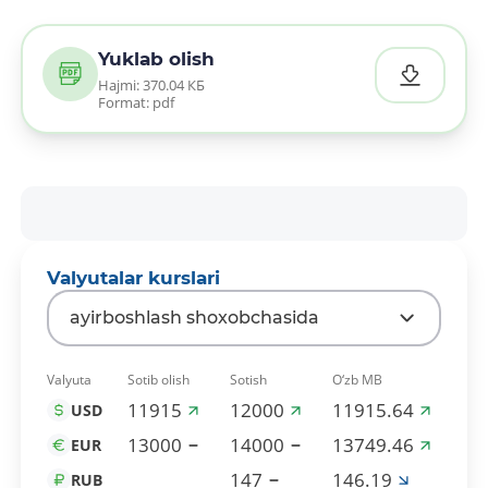
Yuklab olish
Hajmi: 370.04 КБ
Format: pdf
Valyutalar kurslari
ayirboshlash shoxobchasida
Valyuta
Sotib olish
Sotish
O‘zb MB
11915
12000
11915.64
USD
13000
14000
13749.46
EUR
147
146.19
RUB