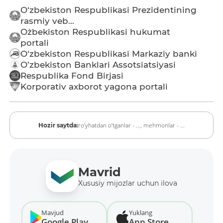
O‘zbekiston Respublikasi Prezidentining
rasmiy veb...
O`zbekiston Respublikasi hukumat
portali
O‘zbekiston Respublikasi Markaziy banki
O’zbekiston Banklari Assotsiatsiyasi
Respublika Fond Birjasi
Korporativ axborot yagona portali
ro‘yhatdan o‘tganlar - ...,
mehmonlar - ...
Hozir saytda:
Mavrid
Xususiy mijozlar uchun ilova
Mavjud
Yuklang
Google Play
App Store