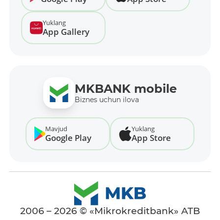
Yuklang
App Gallery
MKBANK mobile
Biznes uchun ilova
Mavjud
Yuklang
Google Play
App Store
2006 – 2026 © «Mikrokreditbank» ATB