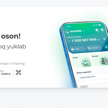
oson!
oq yuklab
orqali o‘rnating:
ang
 Gallery