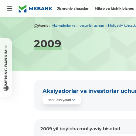
Jismoniy shaxslar
Mikro va kichik biznes
Asosiy
Aksiyadorlar va investorlar uchun
Moliyaviy ko'rsatk
2009
MENING BANKIM
Aksiyadorlar va investorlar uchu
Bank aksiyalari
2009 yil bo`yicha moliyaviy hisobot