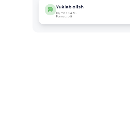
Yuklab olish
Hajmi: 1.04 МБ
Format: pdf