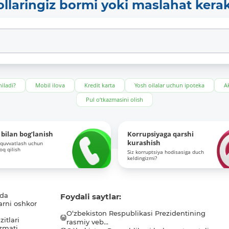
ollaringiz bormi yoki maslahat kera
iladi?
Mobil ilova
Kredit karta
Yosh oilalar uchun ipoteka
Ak
Pul o‘tkazmasini olish
bilan bog‘lanish
Korrupsiyaga qarshi
kurashish
-quvvatlash uchun
roq qilish
Siz korruptsiya hodisasiga duch
keldingizmi?
ida
Foydali saytlar:
arni oshkor
O‘zbekiston Respublikasi Prezidentining
itlari
rasmiy veb...
zmati