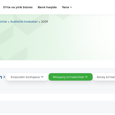
O‘rta va yirik biznes
Bank haqida
Yana
ichlar
Auditorlik hisobotlari
2009
n
Korporativ boshqaruv
Moliyaviy ko'rsatkichlar
Asosiy ko’rsat