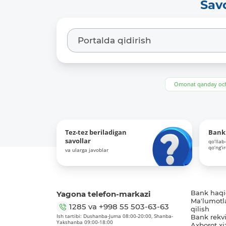
Sav
Omonat qanday och
Tez-tez beriladigan
Bank 
savollar
qo‘llab
qo‘ng‘i
va ularga javoblar
Yagona telefon-markazi
Bank haq
Ma'lumotl
1285
va
+998 55 503-63-63
qilish
Ish tartibi: Dushanba-Juma 08:00-20:00, Shanba-
Bank rekviz
Yakshanba 09:00-18:00
Axborot xi