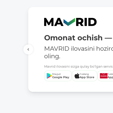
Omonat ochish — 
MAVRID ilovasini hozir
oling.
Mavrid ilovasini sizga qulay bo‘lgan servis 
Mavjud
Yuklang
Yukl
Google Play
App Store
App