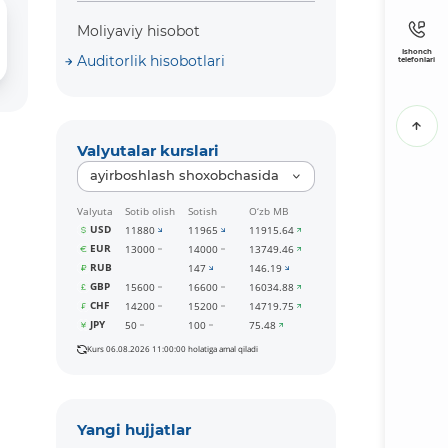
Moliyaviy hisobot
Ishonch
Auditorlik hisobotlari
telefonlari
Valyutalar kurslari
ayirboshlash shoxobchasida
Valyuta
Sotib olish
Sotish
O‘zb MB
USD
11880
11965
11915.64
EUR
13000
14000
13749.46
RUB
147
146.19
GBP
15600
16600
16034.88
CHF
14200
15200
14719.75
JPY
50
100
75.48
Kurs 06.08.2026 11:00:00 holatiga amal qiladi
Yangi hujjatlar