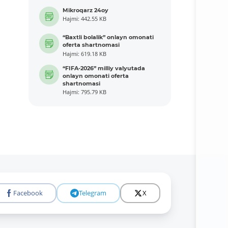
Mikroqarz 24oy
Hajmi: 442.55 KB
“Baxtli bolalik” onlayn omonati
oferta shartnomasi
Hajmi: 619.18 KB
“FIFA-2026” milliy valyutada
onlayn omonati oferta
shartnomasi
Hajmi: 795.79 KB
Facebook
Telegram
X