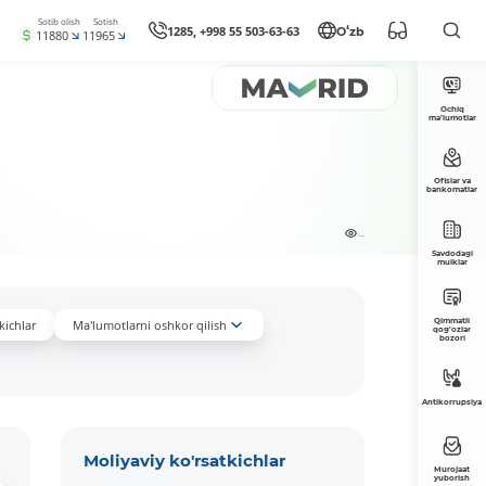
Sotib olish
Sotish
1285, +998 55 503-63-63
Oʻzb
11880
11965
Ochiq
ma’lumotlar
Ofislar va
bankomatlar
...
Savdodagi
mulklar
Qimmatli
kichlar
Ma'lumotlarni oshkor qilish
qog'ozlar
bozori
Antikorrupsiya
Moliyaviy ko'rsatkichlar
Murojaat
yuborish