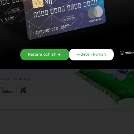
r
Kartani ochish
Videoni ko‘rish
‘tkazmalar —
orqali o‘rnating:
ang
 Gallery