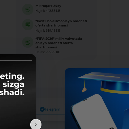
Mikroqarz 24oy
Hajmi: 442.55 KB
“Baxtli bolalik” onlayn omonati
oferta shartnomasi
Hajmi: 619.18 KB
“FIFA-2026” milliy valyutada
onlayn omonati oferta
shartnomasi
Hajmi: 795.79 KB
Facebook
Telegram
X