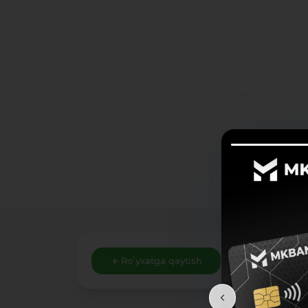
Roʻyxatga qaytish