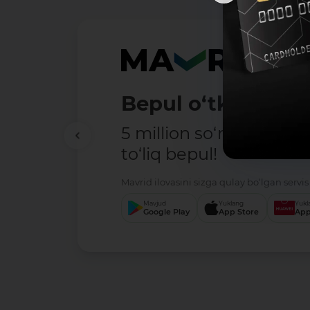
Bepul o‘tkazmala
5 million so‘mgacha o
to‘liq bepul!
Mavrid ilovasini sizga qulay bo‘lgan servis 
Mavjud
Yuklang
Yukl
Google Play
App Store
App