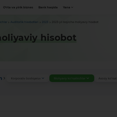
O‘rta va yirik biznes
Bank haqida
Yana
ichlar
Auditorlik hisobotlari
2023
2023-yil bo`yicha moliyaviy hisobot
moliyaviy hisobot
n
Korporativ boshqaruv
Moliyaviy ko'rsatkichlar
Asosiy ko’rsat