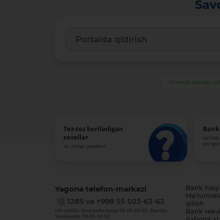
Sav
Omonat qanday och
Tez-tez beriladigan
Bank 
savollar
qo‘llab
qo‘ng‘i
va ularga javoblar
Yagona telefon-markazi
Bank haq
Ma'lumotl
1285
va
+998 55 503-63-63
qilish
Ish tartibi: Dushanba-Juma 08:00-20:00, Shanba-
Bank rekviz
Yakshanba 09:00-18:00
Axborot xi