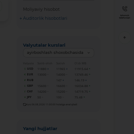
Moliyaviy hisobot
Ishonch
Auditorlik hisobotlari
telefonlari
Valyutalar kurslari
ayirboshlash shoxobchasida
Valyuta
Sotib olish
Sotish
O‘zb MB
USD
11880
11965
11915.64
EUR
13000
14000
13749.46
RUB
147
146.19
GBP
15600
16600
16034.88
CHF
14200
15200
14719.75
JPY
50
100
75.48
Kurs 06.08.2026 11:00:00 holatiga amal qiladi
Yangi hujjatlar