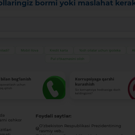
ollaringiz bormi yoki maslahat kera
iladi?
Mobil ilova
Kredit karta
Yosh oilalar uchun ipoteka
Ak
Pul o‘tkazmasini olish
bilan bog‘lanish
Korrupsiyaga qarshi
kurashish
-quvvatlash uchun
roq qilish
Siz korruptsiya hodisasiga duch
keldingizmi?
ida
Foydali saytlar:
arni oshkor
O‘zbekiston Respublikasi Prezidentining
itlari
rasmiy veb...
zmati