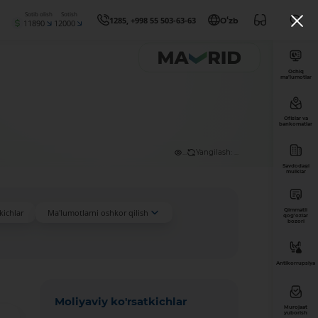
Sotib olish
Sotish
1285, +998 55 503-63-63
Oʻzb
11890
12000
Ochiq
ma’lumotlar
Ofislar va
bankomatlar
...
Yangilash: ...
Savdodagi
mulklar
Qimmatli
kichlar
Ma'lumotlarni oshkor qilish
qog'ozlar
bozori
Antikorrupsiya
Moliyaviy ko'rsatkichlar
Murojaat
yuborish