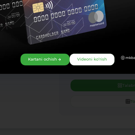
350 000 000
so'm
Ish haqi
1 milliard so'mgacha
O'rtach
180 393 
2
oy
2 oygacha
* Oylik to‘lovning aniq miqdori bank tomonidan arizan
25
%
Kartani ochish
Videoni ko‘rish
Stavka foizi
Kre
25
%
361 4
50 %gacha
Talab
To