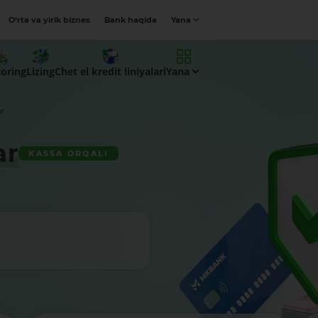
O‘rta va yirik biznes
Bank haqida
Yana
oring
Lizing
Chet el kredit liniyalari
Yana
ar
ar
KASSA ORQALI