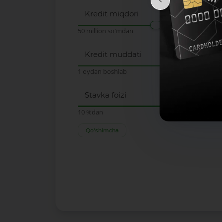
Kredit miqdori
50 million so'mdan
Kredit muddati
1 oydan boshlab
Stavka foizi
10 %dan
Qo‘shimcha