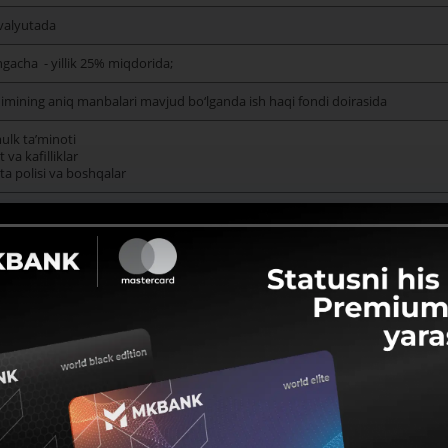
 valyutada
gacha - yillik 25% miqdorida;
imining aniq manbalari mavjud bo‘lganda ish haqi fondi doirasida
ulk taʼminoti
 va kafilliklar
ta polisi va boshqalar
Talabnoma yuborish
Axborot varaqasi
g