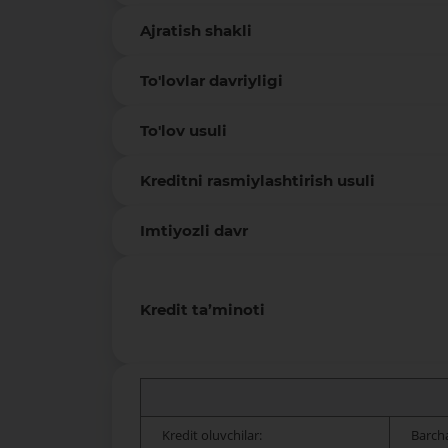
Ajratish shakli
To'lovlar davriyligi
To'lov usuli
Kreditni rasmiylashtirish usuli
Imtiyozli davr
Kredit ta’minoti
Kredit oluvchilar:
Barcha