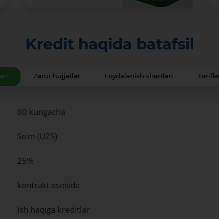
Kredit haqida batafsil
ari
Zarur hujjatlar
Foydalanish shartlari
Tarifla
60 kungacha
So‘m (UZS)
25%
kontrakt asosida
Ish haqiga kreditlar