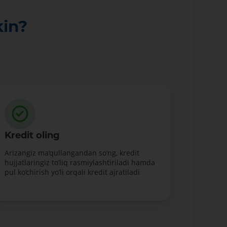
kin?
Kredit oling
Arizangiz ma’qullangandan so‘ng, kredit
hujjatlaringiz to‘liq rasmiylashtiriladi hamda
pul ko‘chirish yo‘li orqali kredit ajratiladi