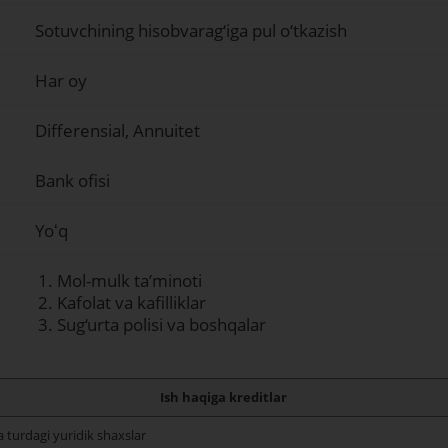
Sotuvchining hisobvarag‘iga pul o‘tkazish
Har oy
Differensial, Annuitet
Bank ofisi
Yoʻq
Mol-mulk taʼminoti
Kafolat va kafilliklar
Sug‘urta polisi va boshqalar
Ish haqiga kreditlar
 turdagi yuridik shaxslar