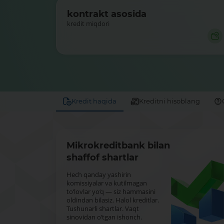
kontrakt asosida
kredit miqdori
Kredit haqida
Kreditni hisoblang
Mikrokreditbank bilan
shaffof shartlar
Hech qanday yashirin
komissiyalar va kutilmagan
to‘lovlar yo‘q — siz hammasini
oldindan bilasiz. Halol kreditlar.
Tushunarli shartlar. Vaqt
sinovidan o‘tgan ishonch.