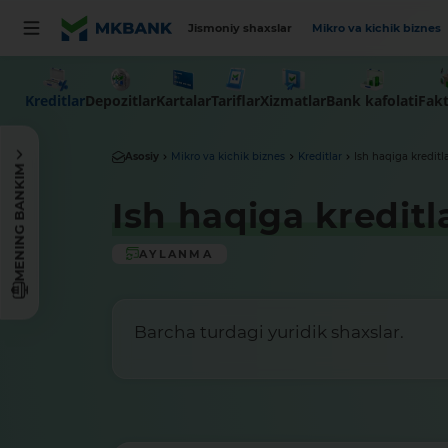
Jismoniy shaxslar
Mikro va kichik biznes
Kreditlar
Depozitlar
Kartalar
Tariflar
Xizmatlar
Bank kafolati
Fakt
Asosiy
Mikro va kichik biznes
Kreditlar
Ish haqiga kreditl
MENING BANKIM
Ish haqiga kreditl
AYLANMA
Barcha turdagi yuridik shaxslar.