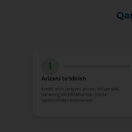
Qan
1
Arizani to‘ldirish
Kredit olish jarayoni arizani onlayn yoki
bankning BXO/BXMlaridan birida
topshirishdan boshlanadi