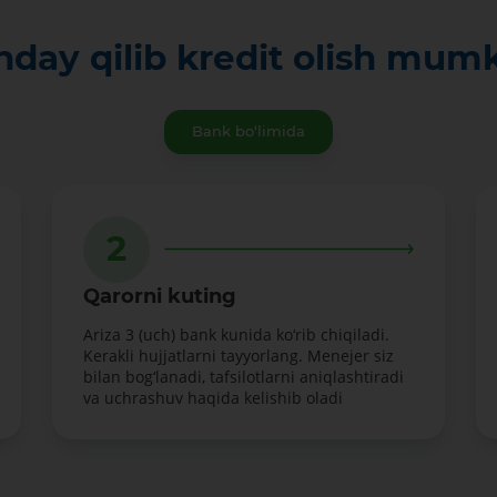
day qilib kredit olish mum
Bank bo‘limida
2
Qarorni kuting
Ariza 3 (uch) bank kunida ko‘rib chiqiladi.
Kerakli hujjatlarni tayyorlang. Menejer siz
bilan bog‘lanadi, tafsilotlarni aniqlashtiradi
va uchrashuv haqida kelishib oladi