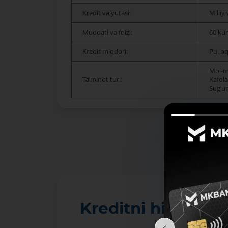
Kredit valyutasi:
Milliy
Muddati va foizi:
60 kun
Kredit miqdori:
Pul oq
Mol-m
Taʼminot turi:
Kafolat
Sug‘ur
Kreditni hisoblan