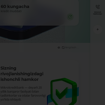
60 kungacha
kredit muddati
Ishonch
telefonlari
...
Yangilash: ...
Sizning
rivojlanishingizdagi
ishonchli hamkor
Mikrokreditbank — deyarli 20
yillik barqaror faoliyati bilan
tadbirkorlar va oilalar farovonligi
yo‘lida ishlaydi.