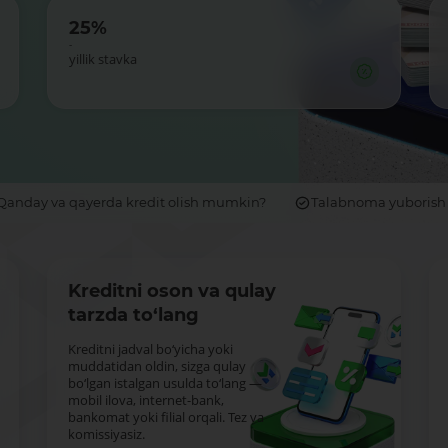
25%
-
yillik stavka
Qanday va qayerda kredit olish mumkin?
Talabnoma yuborish
Kreditni oson va qulay
tarzda to‘lang
Kreditni jadval bo‘yicha yoki
muddatidan oldin, sizga qulay
bo‘lgan istalgan usulda to‘lang —
mobil ilova, internet-bank,
bankomat yoki filial orqali. Tez va
komissiyasiz.