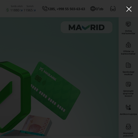
Sotib olish
Sotish
1285, +998 55 503-63-63
Oʻzb
11880
11965
Ochiq
ma’lumotlar
Ofislar va
bankomatlar
Savdodagi
mulklar
Qimmatli
qog'ozlar
bozori
Antikorrupsiya
Murojaat
yuborish